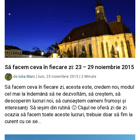
Să facem ceva în fiecare zi: 23 – 29 noiembrie 2015
de
Iulia Marc
|
luni, 23 noiembrie 2015
|
2
Minute
Să facem ceva în fiecare zi, acesta este, credem noi, modul
cel mai la îndemână să ne dezvoltăm, să creștem, să
descoperim lucruri noi, să cunoaștem oameni frumoși și
interesanți. Să ieșim din rutină 🙂 Clujul ne oferă zi de zi
ocazia să facem toate aceste lucruri, trebuie doar să fim la
curent cu ce se…