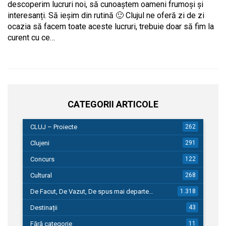
descoperim lucruri noi, să cunoaștem oameni frumoși și
interesanți. Să ieșim din rutină 🙂 Clujul ne oferă zi de zi
ocazia să facem toate aceste lucruri, trebuie doar să fim la
curent cu ce…
CATEGORII ARTICOLE
CLUJ – Proiecte
262
Clujeni
291
Concurs
122
Cultural
268
De Facut, De Vazut, De spus mai departe…
1.318
Destinații
43
Fără categorie
11