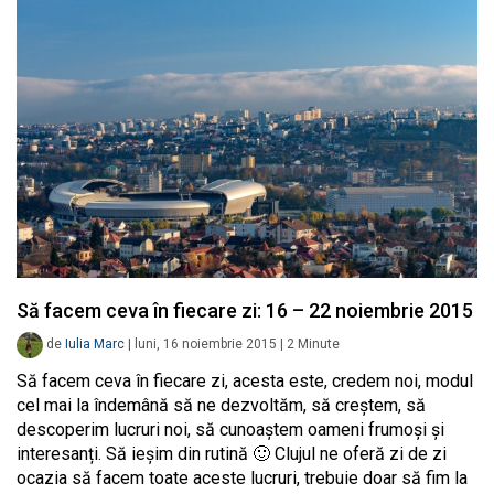
Să facem ceva în fiecare zi: 16 – 22 noiembrie 2015
de
Iulia Marc
|
luni, 16 noiembrie 2015
|
2
Minute
Să facem ceva în fiecare zi, acesta este, credem noi, modul
cel mai la îndemână să ne dezvoltăm, să creștem, să
descoperim lucruri noi, să cunoaștem oameni frumoși și
interesanți. Să ieșim din rutină 🙂 Clujul ne oferă zi de zi
ocazia să facem toate aceste lucruri, trebuie doar să fim la