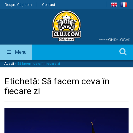
Despre Cluj.com
Contact
Menu
Acasă
»
Să facem ceva în fiecare zi
Etichetă:
Să facem ceva în
fiecare zi