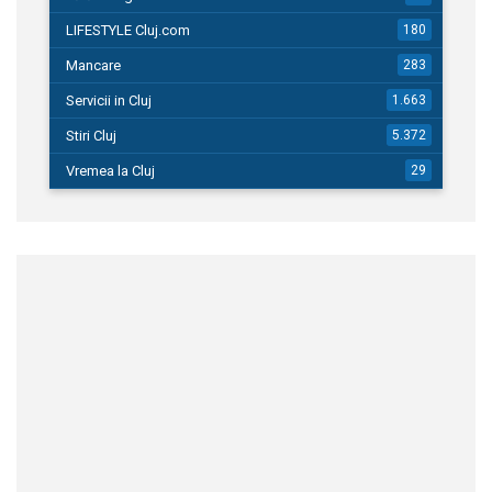
LIFESTYLE Cluj.com
180
Mancare
283
Servicii in Cluj
1.663
Stiri Cluj
5.372
Vremea la Cluj
29