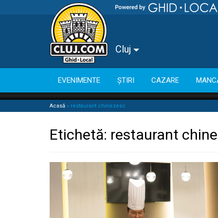
Cluj
EVENIMENTE
ȘTIRI
CAZARE
MANC
Acasă
»
restaurant chinezesc
Etichetă:
restaurant chin