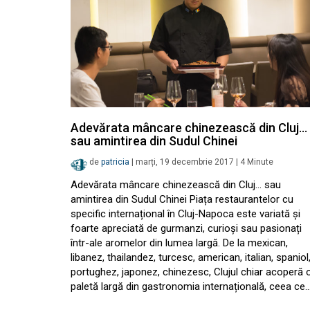
Adevărata mâncare chinezească din Cluj…
sau amintirea din Sudul Chinei
de
patricia
|
marți, 19 decembrie 2017
|
4
Minute
Adevărata mâncare chinezească din Cluj… sau
amintirea din Sudul Chinei Piața restaurantelor cu
specific internațional în Cluj-Napoca este variată și
foarte apreciată de gurmanzi, curioși sau pasionați
într-ale aromelor din lumea largă. De la mexican,
libanez, thailandez, turcesc, american, italian, spaniol
portughez, japonez, chinezesc, Clujul chiar acoperă 
paletă largă din gastronomia internațională, ceea ce