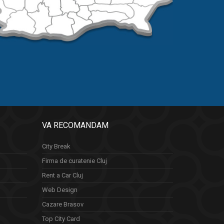
VA RECOMANDAM
City Break
Firma de curatenie Cluj
Rent a Car Cluj
Web Design
Cazare Brasov
Top City Card