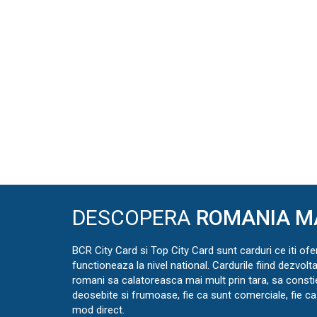
DESCOPERA
ROMANIA M
BCR City Card si Top City Card sunt carduri ce iti ofe
functioneaza la nivel national. Cardurile fiind dezvolt
romani sa calatoreasca mai mult prin tara, sa const
deosebite si frumoase, fie ca sunt comerciale, fie ca 
mod direct.