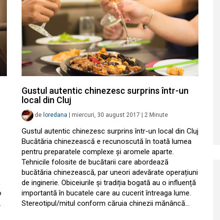
Gustul autentic chinezesc surprins într-un
local din Cluj
de
loredana
|
miercuri, 30 august 2017
|
2
Minute
Gustul autentic chinezesc surprins într-un local din Cluj
Bucătăria chinezească e recunoscută în toată lumea
pentru preparatele complexe și aromele aparte.
Tehnicile folosite de bucătarii care abordează
bucătăria chinezească, par uneori adevărate operațiuni
,
de inginerie. Obiceiurile și tradiția bogată au o influență
o
importantă în bucatele care au cucerit întreaga lume.
…
Stereotipul/mitul conform căruia chinezii mănâncă…