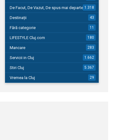
De Facut, De Vazut, De spus mai departe…
1.318
Destinații
43
Fără categorie
11
LIFESTYLE Cluj.com
180
Mancare
283
Servicii in Cluj
1.662
Stiri Cluj
5.367
Vremea la Cluj
29