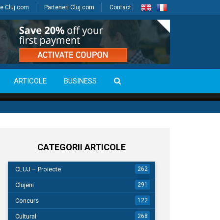
e Cluj.com
Parteneri Cluj.com
Contact
ARTICOLE
BUSINESS
CATEGORII ARTICOLE
CLUJ – Proiecte
262
Clujeni
291
Concurs
122
Cultural
268