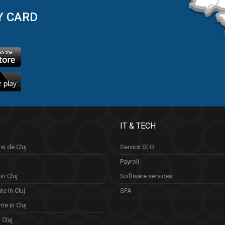
Y CARD
IT & TECH
si de Cluj
Servicii SEO
Payroll
in Cluj
Software services
e în Cluj
SFA
te in Cluj
n Cluj