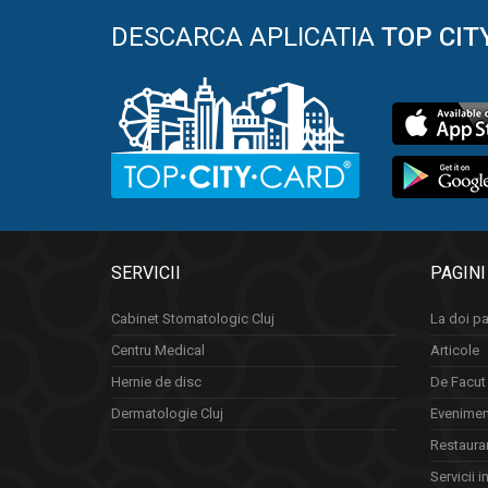
DESCARCA APLICATIA
TOP CIT
SERVICII
PAGINI
Cabinet Stomatologic Cluj
La doi pa
Centru Medical
Articole
Hernie de disc
De Facut 
Dermatologie Cluj
Eveniment
Restauran
Servicii i