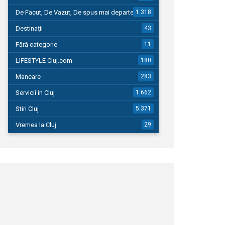
De Facut, De Vazut, De spus mai departe…
1.318
Destinații
43
Fără categorie
11
LIFESTYLE Cluj.com
180
Mancare
283
Servicii in Cluj
1.662
Stiri Cluj
5.371
Vremea la Cluj
29