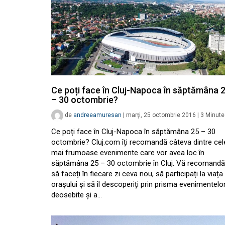
Ce poți face în Cluj-Napoca în săptămâna 
– 30 octombrie?
de
andreeamuresan
|
marți, 25 octombrie 2016
|
3
Minute
Ce poți face în Cluj-Napoca în săptămâna 25 – 30
octombrie? Cluj.com îți recomandă câteva dintre cel
mai frumoase evenimente care vor avea loc în
săptămâna 25 – 30 octombrie în Cluj. Vă recomand
să faceți în fiecare zi ceva nou, să participați la viața
orașului și să îl descoperiți prin prisma evenimentelo
deosebite și a…