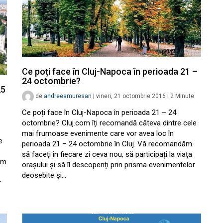
Ce poți face în Cluj-Napoca în perioada 21 –
24 octombrie?
25
de
andreeamuresan
|
vineri, 21 octombrie 2016
|
2
Minute
Ce poți face în Cluj-Napoca în perioada 21 – 24
octombrie? Cluj.com îți recomandă câteva dintre cele
mai frumoase evenimente care vor avea loc în
e
perioada 21 – 24 octombrie în Cluj. Vă recomandăm
să faceți în fiecare zi ceva nou, să participați la viața
ăm
orașului și să îl descoperiți prin prisma evenimentelor
deosebite și…
r