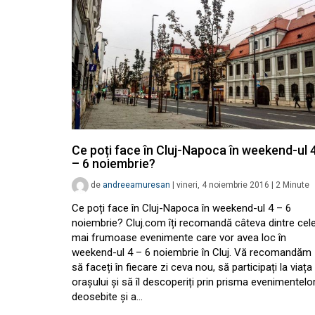
Ce poți face în Cluj-Napoca în weekend-ul 
– 6 noiembrie?
de
andreeamuresan
|
vineri, 4 noiembrie 2016
|
2
Minute
Ce poți face în Cluj-Napoca în weekend-ul 4 – 6
noiembrie? Cluj.com îți recomandă câteva dintre cel
mai frumoase evenimente care vor avea loc în
weekend-ul 4 – 6 noiembrie în Cluj. Vă recomandăm
să faceți în fiecare zi ceva nou, să participați la viața
orașului și să îl descoperiți prin prisma evenimentelo
deosebite și a…