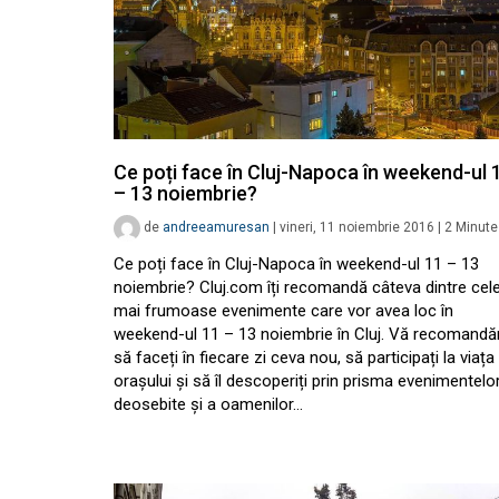
Ce poți face în Cluj-Napoca în weekend-ul 
– 13 noiembrie?
de
andreeamuresan
|
vineri, 11 noiembrie 2016
|
2
Minute
Ce poți face în Cluj-Napoca în weekend-ul 11 – 13
noiembrie? Cluj.com îți recomandă câteva dintre cel
mai frumoase evenimente care vor avea loc în
weekend-ul 11 – 13 noiembrie în Cluj. Vă recomand
să faceți în fiecare zi ceva nou, să participați la viața
orașului și să îl descoperiți prin prisma evenimentelo
deosebite și a oamenilor…