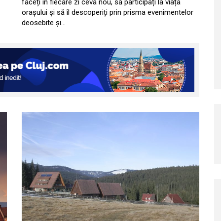
faceți în fiecare zi ceva nou, să participați la viața
orașului și să îl descoperiți prin prisma evenimentelor
deosebite și…