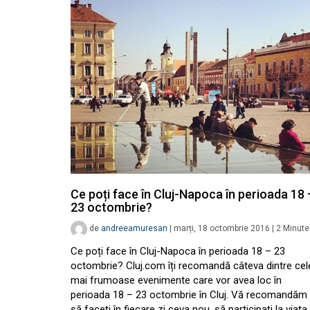
Ce poți face în Cluj-Napoca în perioada 18 
23 octombrie?
de
andreeamuresan
|
marți, 18 octombrie 2016
|
2
Minute
Ce poți face în Cluj-Napoca în perioada 18 – 23
octombrie? Cluj.com îți recomandă câteva dintre cel
mai frumoase evenimente care vor avea loc în
perioada 18 – 23 octombrie în Cluj. Vă recomandăm
să faceți în fiecare zi ceva nou, să participați la viața