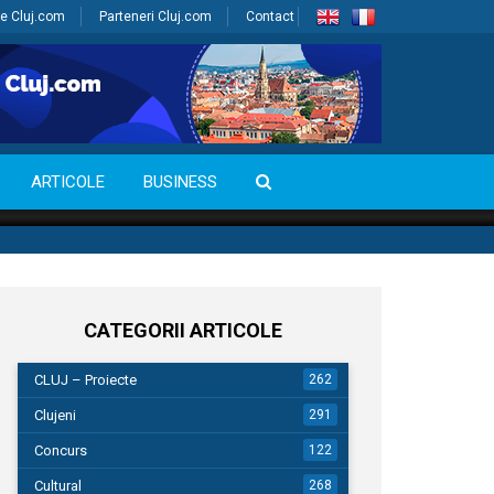
e Cluj.com
Parteneri Cluj.com
Contact
ARTICOLE
BUSINESS
CATEGORII ARTICOLE
CLUJ – Proiecte
262
Clujeni
291
Concurs
122
Cultural
268