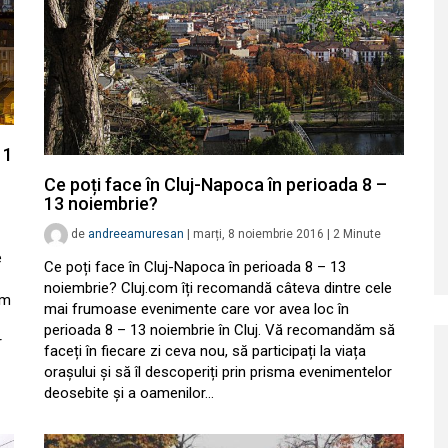
11
Ce poți face în Cluj-Napoca în perioada 8 –
13 noiembrie?
de
andreeamuresan
|
marți, 8 noiembrie 2016
|
2
Minute
e
Ce poți face în Cluj-Napoca în perioada 8 – 13
noiembrie? Cluj.com îți recomandă câteva dintre cele
ăm
mai frumoase evenimente care vor avea loc în
perioada 8 – 13 noiembrie în Cluj. Vă recomandăm să
r
faceți în fiecare zi ceva nou, să participați la viața
orașului și să îl descoperiți prin prisma evenimentelor
deosebite și a oamenilor…