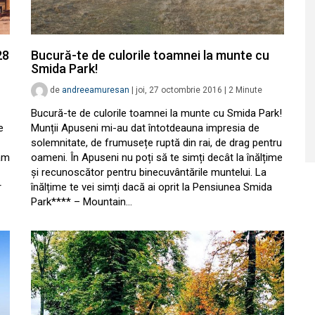
28
Bucură-te de culorile toamnei la munte cu
Smida Park!
de
andreeamuresan
|
joi, 27 octombrie 2016
|
2
Minute
Bucură-te de culorile toamnei la munte cu Smida Park!
e
Munții Apuseni mi-au dat întotdeauna impresia de
solemnitate, de frumusețe ruptă din rai, de drag pentru
ăm
oameni. În Apuseni nu poți să te simți decât la înălțime
și recunoscător pentru binecuvântările muntelui. La
r
înălțime te vei simți dacă ai oprit la Pensiunea Smida
Park**** – Mountain…