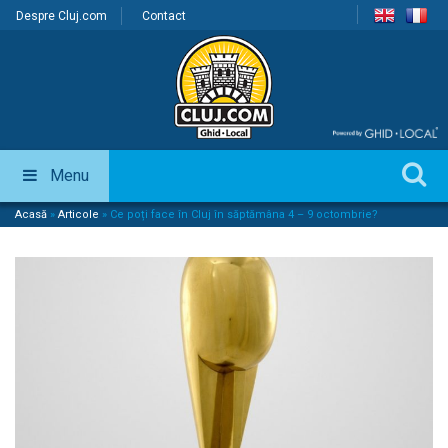
Despre Cluj.com
Contact
Menu
Acasă
»
Articole
»
Ce poți face în Cluj în săptămâna 4 – 9 octombrie?