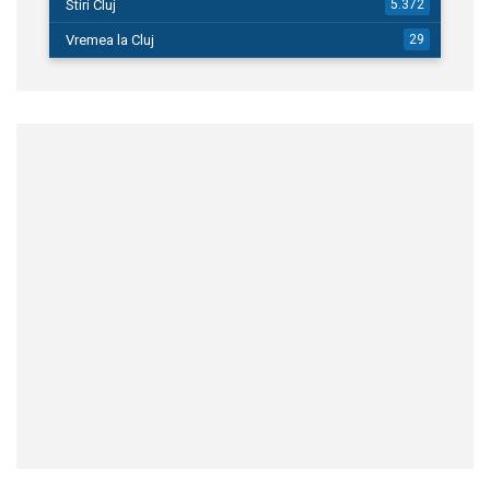
Stiri Cluj
5.372
Vremea la Cluj
29