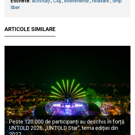
Etichete:
activități
,
​Cluj
,
evenimente
,
relaxare
,
timp
liber
ARTICOLE SIMILARE
Peste 120.000 de participanți au deschis în forță
UNTOLD 2026. „UNTOLD Star”, tema ediției din
2027