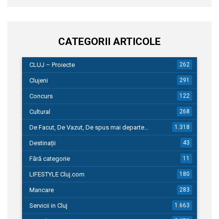
CATEGORII ARTICOLE
CLUJ – Proiecte
262
Clujeni
291
Concurs
122
Cultural
268
De Facut, De Vazut, De spus mai departe…
1.318
Destinații
43
Fără categorie
11
LIFESTYLE Cluj.com
180
Mancare
283
Servicii in Cluj
1.663