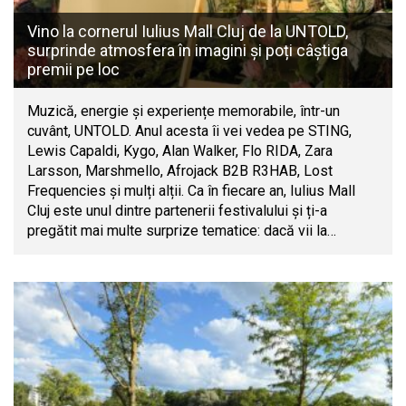
Vino la cornerul Iulius Mall Cluj de la UNTOLD,
surprinde atmosfera în imagini și poți câștiga
premii pe loc
Muzică, energie și experiențe memorabile, într-un
cuvânt, UNTOLD. Anul acesta îi vei vedea pe STING,
Lewis Capaldi, Kygo, Alan Walker, Flo RIDA, Zara
Larsson, Marshmello, Afrojack B2B R3HAB, Lost
Frequencies și mulți alții. Ca în fiecare an, Iulius Mall
Cluj este unul dintre partenerii festivalului și ți-a
pregătit mai multe surprize tematice: dacă vii la…