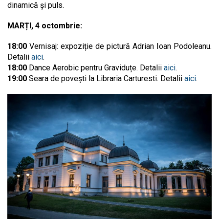
dinamică și puls.
MARȚI, 4 octombrie:
18:00
Vernisaj: expoziție de pictură Adrian Ioan Podoleanu.
Detalii
aici
.
18:00
Dance Aerobic pentru Graviduțe. Detalii
aici
.
19:00
Seara de poveşti la Libraria Carturesti. Detalii
aici
.