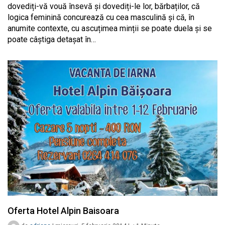
dovediți-vă vouă însevă și dovediți-le lor, bărbaților, că
logica feminină concurează cu cea masculină și că, în
anumite contexte, cu ascuțimea minții se poate duela și se
poate câștiga detașat în…
Oferta Hotel Alpin Baisoara