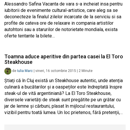
Alessandro Safina Vacanta de vara s-a incheiat insa pentru
iubitorii de evenimente cultural-artistice, care aleg sa se
deconecteze la finalul zilelor incarcate de la serviciu si sa
profite de cateva ore de relaxare in compania artistilor
autohtoni sau a starurilor de notorietate mondiala, exista
oferte tentante la bilete…
Toamna aduce aperitive din partea casei la El Toro
Steakhouse
de
Iulia Marc
|
vineri, 16 octombrie 2015
|
2
Minute
Știați că în Cluj există un Steakhouse autentic, unde atenția
culinară a bucătarilor și a oaspeților este îndreptată înspre
steak-ul de vită argentiniană? La El Toro Steakhouse,
diversele varietăți de steak sunt pregătite pe un grătar cu
jar de lemne și cărbuni, plasat în mijlocul restaurantului,
vizibil pentru toată lumea. Un loc prietenos, fără pretenții,…