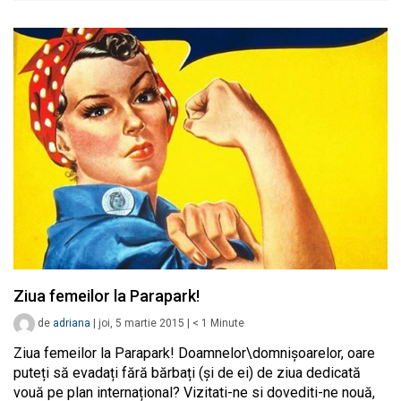
Ziua femeilor la Parapark!
de
adriana
|
joi, 5 martie 2015
|
< 1
Minute
Ziua femeilor la Parapark! Doamnelor\domnișoarelor, oare
puteți să evadați fără bărbați (și de ei) de ziua dedicată
vouă pe plan internațional? Vizitati-ne si dovediti-ne nouă,