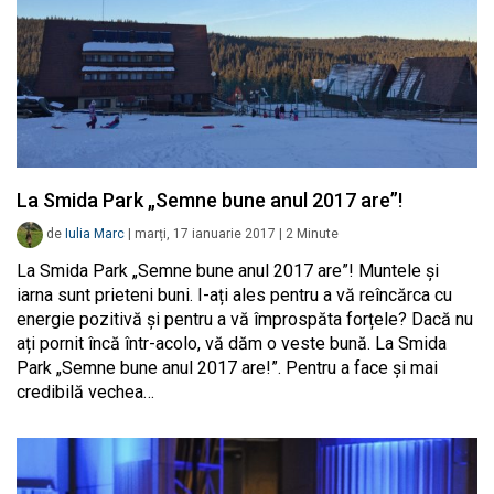
La Smida Park „Semne bune anul 2017 are”!
de
Iulia Marc
|
marți, 17 ianuarie 2017
|
2
Minute
La Smida Park „Semne bune anul 2017 are”! Muntele și
iarna sunt prieteni buni. I-ați ales pentru a vă reîncărca cu
energie pozitivă și pentru a vă împrospăta forțele? Dacă nu
ați pornit încă într-acolo, vă dăm o veste bună. La Smida
Park „Semne bune anul 2017 are!”. Pentru a face și mai
credibilă vechea…