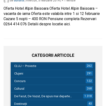
de
adriana
|
miercuri, 5 februarie 2014
|
< 1
Minute
Oferta Hotel Alpin Baisoara Oferta Hotel Alpin Baisoara –
vacanta de iarna Oferta este valabila intre 1 si 12 februarie
Cazare 5 nopti – 400 RON Pensiune completa Rezervari
0264 414 076 Detalii despre locatie aici.
CATEGORII ARTICOLE
CLUJ – Proiecte
262
Clujeni
291
Concurs
122
Cultural
268
De Facut, De Vazut, De spus mai departe…
1.318
Destinații
43