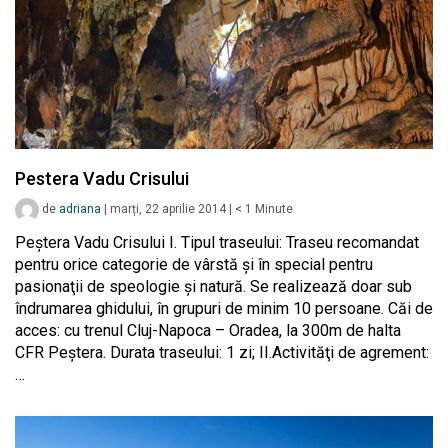
Pestera Vadu Crisului
de
adriana
|
marți, 22 aprilie 2014
|
< 1
Minute
Peştera Vadu Crisului I. Tipul traseului: Traseu recomandat
pentru orice categorie de vârstă şi în special pentru
pasionaţii de speologie şi natură. Se realizează doar sub
îndrumarea ghidului, în grupuri de minim 10 persoane. Căi de
acces: cu trenul Cluj-Napoca – Oradea, la 300m de halta
CFR Peştera. Durata traseului: 1 zi; II.Activităţi de agrement:
…