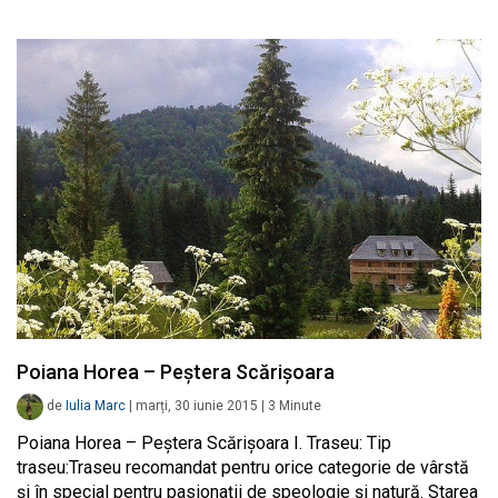
Poiana Horea – Peștera Scărișoara
de
Iulia Marc
|
marți, 30 iunie 2015
|
3
Minute
Poiana Horea – Peștera Scărișoara I. Traseu: Tip
traseu:Traseu recomandat pentru orice categorie de vârstă
şi în special pentru pasionaţii de speologie şi natură. Starea