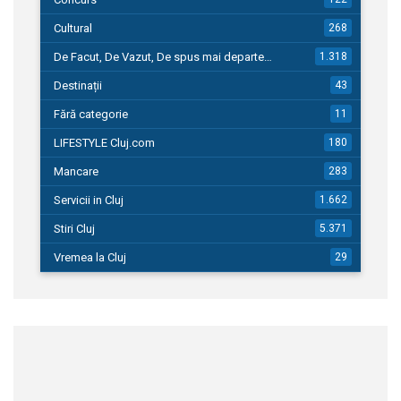
Cultural
268
De Facut, De Vazut, De spus mai departe…
1.318
Destinații
43
Fără categorie
11
LIFESTYLE Cluj.com
180
Mancare
283
Servicii in Cluj
1.662
Stiri Cluj
5.371
Vremea la Cluj
29