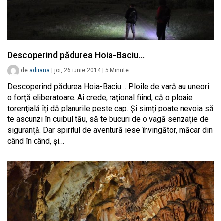
Descoperind pădurea Hoia-Baciu…
de
adriana
|
joi, 26 iunie 2014
|
5
Minute
Descoperind pădurea Hoia-Baciu… Ploile de vară au uneori
o forţă eliberatoare. Ai crede, raţional fiind, că o ploaie
torenţială îţi dă planurile peste cap. Şi simţi poate nevoia să
te ascunzi în cuibul tău, să te bucuri de o vagă senzaţie de
siguranţă. Dar spiritul de aventură iese învingător, măcar din
când în când, şi…