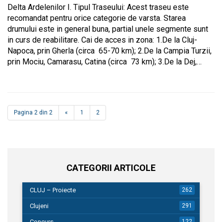
Delta Ardelenilor I. Tipul Traseului: Acest traseu este
recomandat pentru orice categorie de varsta. Starea
drumului este in general buna, partial unele segmente sunt
in curs de reabilitare. Cai de acces in zona: 1.De la Cluj-
Napoca, prin Gherla (circa 65-70 km); 2.De la Campia Turzii,
prin Mociu, Camarasu, Catina (circa 73 km); 3.De la Dej,…
Pagina 2 din 2
«
1
2
CATEGORII ARTICOLE
CLUJ – Proiecte
262
Clujeni
291
Concurs
122