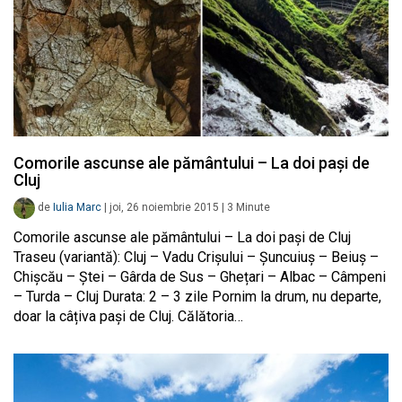
Comorile ascunse ale pământului – La doi pași de
Cluj
de
Iulia Marc
|
joi, 26 noiembrie 2015
|
3
Minute
Comorile ascunse ale pământului – La doi pași de Cluj
Traseu (variantă): Cluj – Vadu Crișului – Șuncuiuș – Beiuș –
Chișcău – Ștei – Gârda de Sus – Ghețari – Albac – Câmpeni
– Turda – Cluj Durata: 2 – 3 zile Pornim la drum, nu departe,
doar la câțiva pași de Cluj. Călătoria…