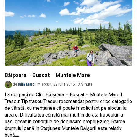
Băișoara – Buscat – Muntele Mare
de
Iulia Marc
|
miercuri, 22 iulie 2015
|
3
Minute
La doi pași de Cluj: Băișoara – Buscat – Muntele Mare I.
Traseu: Tip traseu:Traseu recomandat pentru orice categorie
de vârstă, cu mențiunea că poate fi solicitant pe alocuri la
urcare. Dificultatea constă mai mult în durata traseului la
pas, decât în condițiile de deplasare propriu-zise. Starea
drumului până în Stațiunea Muntele Băișorii este relativ
bună.…