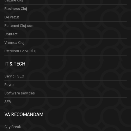
Cazare Cluj
Business Cluj
De vazut
Parteneri Cluj.com
Contact
Vremea Cluj
Petreceri Copii Cluj
IT & TECH
Servicii SEO
Payroll
Software services
SFA
VA RECOMANDAM
City Break