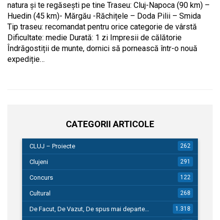
natura și te regăsești pe tine Traseu: Cluj-Napoca (90 km) –
Huedin (45 km)- Mărgău -Răchițele – Doda Pilii – Smida
Tip traseu: recomandat pentru orice categorie de vârstă
Dificultate: medie Durată: 1 zi Impresii de călătorie
Îndrăgostiții de munte, dornici să pornească într-o nouă
expediție…
CATEGORII ARTICOLE
CLUJ – Proiecte
262
Clujeni
291
Concurs
122
Cultural
268
De Facut, De Vazut, De spus mai departe…
1.318