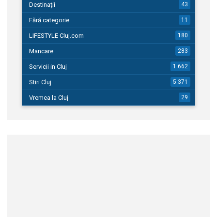
Destinații
43
Fără categorie
11
LIFESTYLE Cluj.com
180
Mancare
283
Servicii in Cluj
1.662
Stiri Cluj
5.371
Vremea la Cluj
29