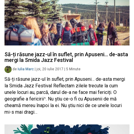
Să-ți răsune jazz-ul în suflet, prin Apuseni… de-asta
mergi la Smida Jazz Festival
de
Iulia Marc
|
joi, 20 iulie 2017
|
5
Minute
Să-ți răsune jazz-ul în suflet, prin Apuseni… de-asta mergi
la Smida Jazz Festival Reflectam zilele trecute la cum
unele locuri au, parcă, darul de-a ne face mai fericiți. O
geografie a fericirii¹. Nu știu ce-o fi cu Apusenii de mă
cheamă mereu înapoi la ei. Nu știu nici de ce unele locuri
mi-s mai dragi…