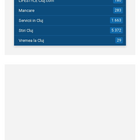
LIFESTYLE Cluj.com
180
Mancare
283
Servicii in Cluj
1.663
Stiri Cluj
5.372
Vremea la Cluj
29