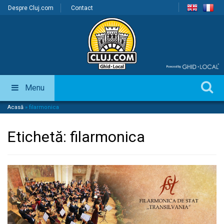
Despre Cluj.com
Contact
Menu
Acasă
»
filarmonica
Etichetă:
filarmonica