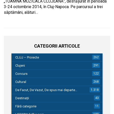
„TOAMNA MUZICALĂ CLUJEANĂ”, desfăşurat în perioada
3-24 octombrie 2014, în Cluj-Napoca. Pe parcursul a trei
săptămâni, alături…
CATEGORII ARTICOLE
CLUJ – Proiecte
262
Clujeni
291
Concurs
122
Cultural
268
De Facut, De Vazut, De spus mai departe…
1.318
Destinații
43
Fără categorie
11