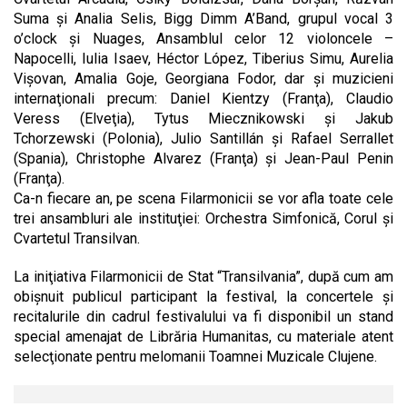
Suma şi Analia Selis, Bigg Dimm A’Band, grupul vocal 3
o’clock şi Nuages, Ansamblul celor 12 violoncele –
Napocelli, Iulia Isaev, Héctor López, Tiberius Simu, Aurelia
Vişovan, Amalia Goje, Georgiana Fodor, dar şi muzicieni
internaţionali precum: Daniel Kientzy (Franţa), Claudio
Veress (Elveţia), Tytus Miecznikowski şi Jakub
Tchorzewski (Polonia), Julio Santillán şi Rafael Serrallet
(Spania), Christophe Alvarez (Franţa) şi Jean-Paul Penin
(Franţa).
Ca-n fiecare an, pe scena Filarmonicii se vor afla toate cele
trei ansambluri ale instituţiei: Orchestra Simfonică, Corul şi
Cvartetul Transilvan.
La iniţiativa Filarmonicii de Stat “Transilvania”, după cum am
obişnuit publicul participant la festival, la concertele şi
recitalurile din cadrul festivalului va fi disponibil un stand
special amenajat de Librăria Humanitas, cu materiale atent
selecţionate pentru melomanii Toamnei Muzicale Clujene.