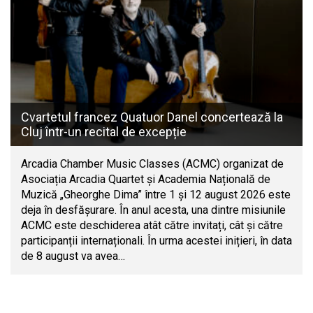
Cvartetul francez Quatuor Danel concertează la
Cluj într-un recital de excepție
Arcadia Chamber Music Classes (ACMC) organizat de
Asociația Arcadia Quartet și Academia Națională de
Muzică „Gheorghe Dima” între 1 și 12 august 2026 este
deja în desfășurare. În anul acesta, una dintre misiunile
ACMC este deschiderea atât către invitați, cât și către
participanții internaționali. În urma acestei inițieri, în data
de 8 august va avea…