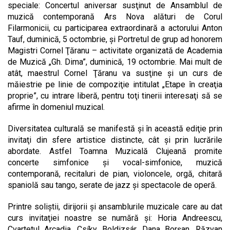
speciale: Concertul aniversar susţinut de Ansamblul de
muzică contemporană Ars Nova alături de Corul
Filarmonicii, cu participarea extraordinară a actorului Anton
Tauf, duminică, 5 octombrie, şi Portretul de grup ad honorem
Magistri Cornel Ţăranu – activitate organizată de Academia
de Muzică „Gh. Dima”, duminică, 19 octombrie. Mai mult de
atât, maestrul Cornel Ţăranu va susţine şi un curs de
măiestrie pe linie de compoziţie intitulat „Etape în creaţia
proprie”, cu intrare liberă, pentru toţi tinerii interesaţi să se
afirme în domeniul muzical.
Diversitatea culturală se manifestă şi în această ediţie prin
invitaţi din sfere artistice distincte, cât şi prin lucrările
abordate. Astfel Toamna Muzicală Clujeană promite
concerte simfonice şi vocal-simfonice, muzică
contemporană, recitaluri de pian, violoncele, orgă, chitară
spaniolă sau tango, serate de jazz şi spectacole de operă.
Printre soliştii, dirijorii şi ansamblurile muzicale care au dat
curs invitaţiei noastre se numără şi: Horia Andreescu,
Cvartetul Arcadia, Csíky Boldizsár, Dana Borşan, Răzvan