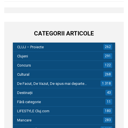
CATEGORII ARTICOLE
CLUJ – Proiecte
262
Clujeni
291
Concurs
122
Cultural
268
De Facut, De Vazut, De spus mai departe…
1.318
Destinații
43
Fără categorie
11
LIFESTYLE Cluj.com
180
Mancare
283