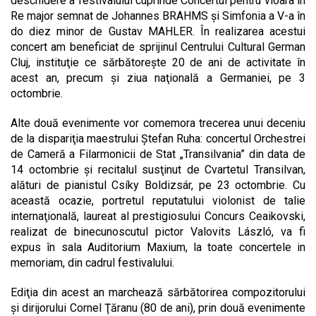
deschidere a festivalului cuprinde Concertul pentru vioara în
Re major semnat de Johannes BRAHMS şi Simfonia a V-a în
do diez minor de Gustav MAHLER. În realizarea acestui
concert am beneficiat de sprijinul Centrului Cultural German
Cluj, instituţie ce sărbătoreşte 20 de ani de activitate în
acest an, precum şi ziua naţională a Germaniei, pe 3
octombrie.
Alte două evenimente vor comemora trecerea unui deceniu
de la dispariţia maestrului Ştefan Ruha: concertul Orchestrei
de Cameră a Filarmonicii de Stat „Transilvania” din data de
14 octombrie şi recitalul susţinut de Cvartetul Transilvan,
alături de pianistul Csíky Boldizsár, pe 23 octombrie. Cu
această ocazie, portretul reputatului violonist de talie
internaţională, laureat al prestigiosului Concurs Ceaikovski,
realizat de binecunoscutul pictor Valovits László, va fi
expus în sala Auditorium Maxium, la toate concertele in
memoriam, din cadrul festivalului.
Ediţia din acest an marchează sărbătorirea compozitorului
şi dirijorului Cornel Ţăranu (80 de ani), prin două evenimente