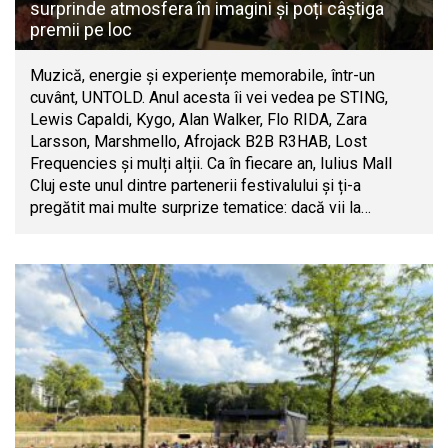
surprinde atmosfera în imagini și poți câștiga
premii pe loc
Muzică, energie și experiențe memorabile, într-un
cuvânt, UNTOLD. Anul acesta îi vei vedea pe STING,
Lewis Capaldi, Kygo, Alan Walker, Flo RIDA, Zara
Larsson, Marshmello, Afrojack B2B R3HAB, Lost
Frequencies și mulți alții. Ca în fiecare an, Iulius Mall
Cluj este unul dintre partenerii festivalului și ți-a
pregătit mai multe surprize tematice: dacă vii la…