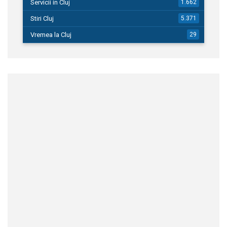
Servicii in Cluj
1.662
Stiri Cluj
5.371
Vremea la Cluj
29