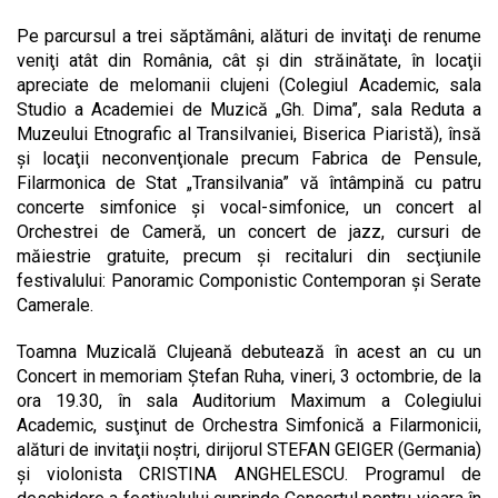
Pe parcursul a trei săptămâni, alături de invitaţi de renume
veniţi atât din România, cât şi din străinătate, în locaţii
apreciate de melomanii clujeni (Colegiul Academic, sala
Studio a Academiei de Muzică „Gh. Dima”, sala Reduta a
Muzeului Etnografic al Transilvaniei, Biserica Piaristă), însă
şi locaţii neconvenţionale precum Fabrica de Pensule,
Filarmonica de Stat „Transilvania” vă întâmpină cu patru
concerte simfonice şi vocal-simfonice, un concert al
Orchestrei de Cameră, un concert de jazz, cursuri de
măiestrie gratuite, precum şi recitaluri din secţiunile
festivalului: Panoramic Componistic Contemporan şi Serate
Camerale.
Toamna Muzicală Clujeană debutează în acest an cu un
Concert in memoriam Ştefan Ruha, vineri, 3 octombrie, de la
ora 19.30, în sala Auditorium Maximum a Colegiului
Academic, susţinut de Orchestra Simfonică a Filarmonicii,
alături de invitaţii noştri, dirijorul STEFAN GEIGER (Germania)
şi violonista CRISTINA ANGHELESCU. Programul de