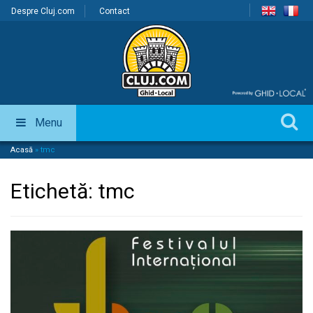
Despre Cluj.com
Contact
Menu
Acasă
»
tmc
Etichetă:
tmc