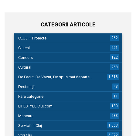
CATEGORII ARTICOLE
CLUJ – Proiecte
262
Clujeni
291
Concurs
122
Cultural
268
De Facut, De Vazut, De spus mai departe…
1.318
Destinații
43
Fără categorie
11
LIFESTYLE Cluj.com
180
Mancare
283
Servicii in Cluj
1.663
Stiri Cluj
5.372