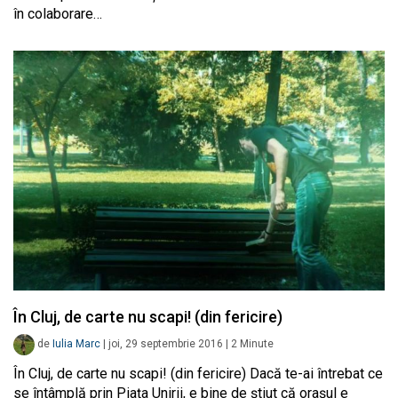
în colaborare…
În Cluj, de carte nu scapi! (din fericire)
de
Iulia Marc
|
joi, 29 septembrie 2016
|
2
Minute
În Cluj, de carte nu scapi! (din fericire) Dacă te-ai întrebat ce
se întâmplă prin Piața Unirii, e bine de știut că orașul e