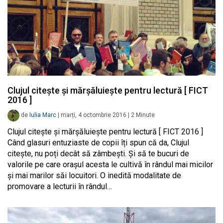
Clujul citește și mărșăluiește pentru lectură [ FICT
2016 ]
de
Iulia Marc
|
marți, 4 octombrie 2016
|
2
Minute
Clujul citește și mărșăluiește pentru lectură [ FICT 2016 ]
Când glasuri entuziaste de copii îți spun că da, Clujul
citește, nu poți decât să zâmbești. Și să te bucuri de
valorile pe care orașul acesta le cultivă în rândul mai micilor
și mai marilor săi locuitori. O inedită modalitate de
promovare a lecturii în rândul…