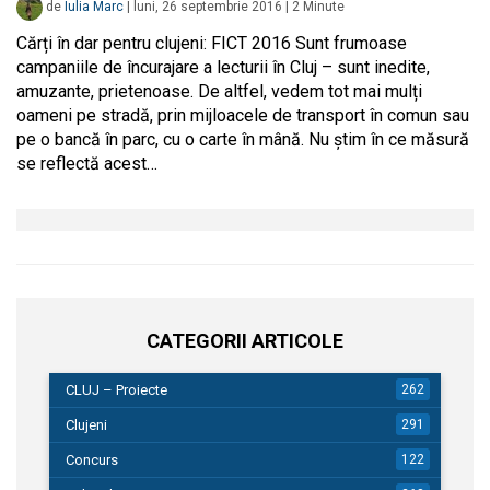
de
Iulia Marc
|
luni, 26 septembrie 2016
|
2
Minute
Cărți în dar pentru clujeni: FICT 2016 Sunt frumoase
campaniile de încurajare a lecturii în Cluj – sunt inedite,
amuzante, prietenoase. De altfel, vedem tot mai mulți
oameni pe stradă, prin mijloacele de transport în comun sau
pe o bancă în parc, cu o carte în mână. Nu știm în ce măsură
se reflectă acest…
CATEGORII ARTICOLE
CLUJ – Proiecte
262
Clujeni
291
Concurs
122