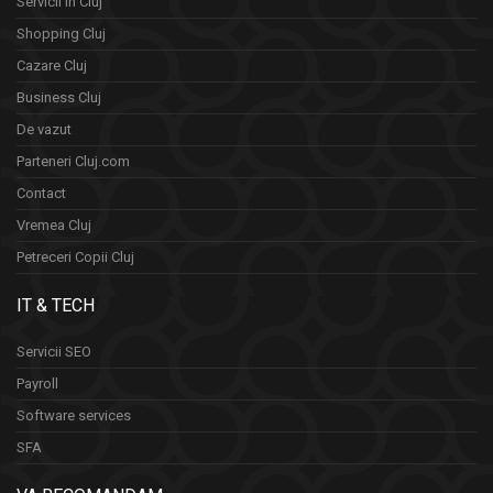
Servicii in Cluj
Shopping Cluj
Cazare Cluj
Business Cluj
De vazut
Parteneri Cluj.com
Contact
Vremea Cluj
Petreceri Copii Cluj
IT & TECH
Servicii SEO
Payroll
Software services
SFA