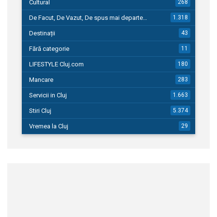
Cultural
268
De Facut, De Vazut, De spus mai departe…
1.318
Destinații
43
Fără categorie
11
LIFESTYLE Cluj.com
180
Mancare
283
Servicii in Cluj
1.663
Stiri Cluj
5.374
Vremea la Cluj
29