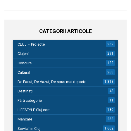
CATEGORII ARTICOLE
CLUJ – Proiecte
262
Clujeni
291
Concurs
122
Cultural
268
De Facut, De Vazut, De spus mai departe…
1.318
Destinații
43
Fără categorie
11
LIFESTYLE Cluj.com
180
Mancare
283
Servicii in Cluj
1.662