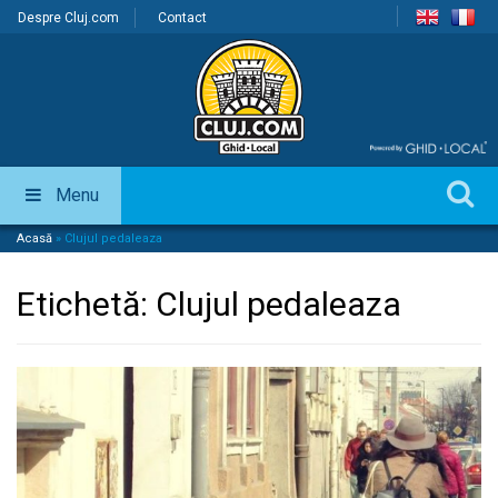
Despre Cluj.com
Contact
Menu
Acasă
»
Clujul pedaleaza
Etichetă:
Clujul pedaleaza