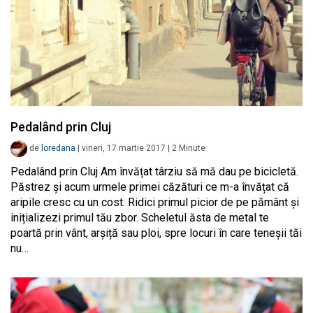
Pedalând prin Cluj
de
loredana
|
vineri, 17 martie 2017
|
2
Minute
Pedalând prin Cluj Am învățat târziu să mă dau pe bicicletă.
Păstrez și acum urmele primei căzături ce m-a învățat că
aripile cresc cu un cost. Ridici primul picior de pe pământ și
inițializezi primul tău zbor. Scheletul ăsta de metal te
poartă prin vânt, arșiță sau ploi, spre locuri în care teneșii tăi
nu…