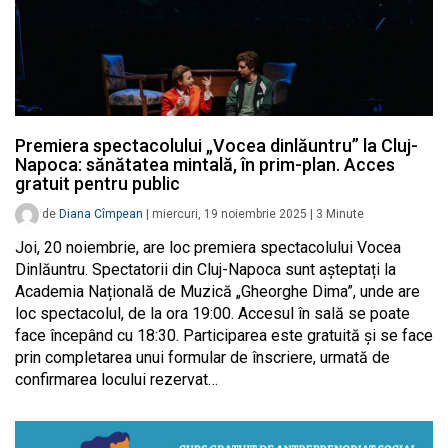
Premiera spectacolului „Vocea dinlăuntru” la Cluj-
Napoca: sănătatea mintală, în prim-plan. Acces
gratuit pentru public
de
Diana Cîmpean
|
miercuri, 19 noiembrie 2025
|
3
Minute
Joi, 20 noiembrie, are loc premiera spectacolului Vocea
Dinlăuntru. Spectatorii din Cluj-Napoca sunt așteptați la
Academia Națională de Muzică „Gheorghe Dima”, unde are
loc spectacolul, de la ora 19:00. Accesul în sală se poate
face începând cu 18:30. Participarea este gratuită și se face
prin completarea unui formular de înscriere, urmată de
confirmarea locului rezervat…