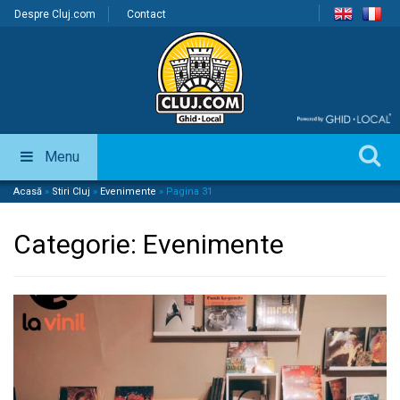
Despre Cluj.com
Contact
Menu
Acasă
»
Stiri Cluj
»
Evenimente
»
Pagina 31
Categorie:
Evenimente