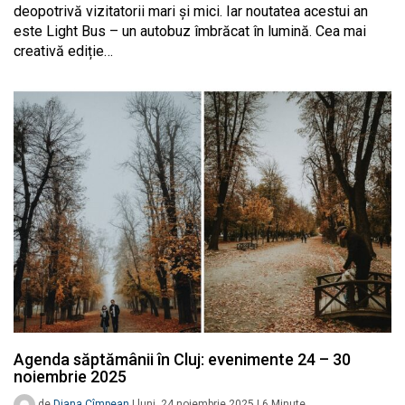
deopotrivă vizitatorii mari și mici. Iar noutatea acestui an
este Light Bus – un autobuz îmbrăcat în lumină. Cea mai
creativă ediție…
Agenda săptămânii în Cluj: evenimente 24 – 30
noiembrie 2025
de
Diana Cîmpean
|
luni, 24 noiembrie 2025
|
6
Minute