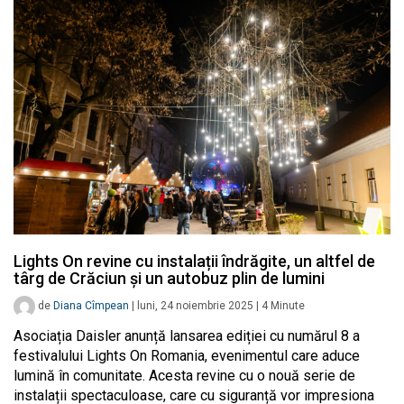
Lights On revine cu instalații îndrăgite, un altfel de
târg de Crăciun și un autobuz plin de lumini
de
Diana Cîmpean
|
luni, 24 noiembrie 2025
|
4
Minute
Asociația Daisler anunță lansarea ediției cu numărul 8 a
festivalului Lights On Romania, evenimentul care aduce
lumină în comunitate. Acesta revine cu o nouă serie de
instalații spectaculoase, care cu siguranță vor impresiona