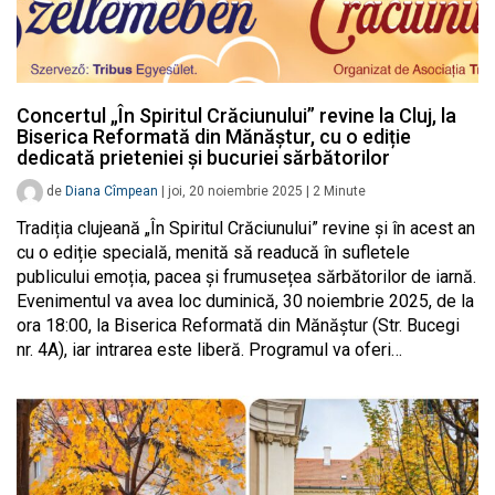
Concertul „În Spiritul Crăciunului” revine la Cluj, la
Biserica Reformată din Mănăștur, cu o ediție
dedicată prieteniei și bucuriei sărbătorilor
de
Diana Cîmpean
|
joi, 20 noiembrie 2025
|
2
Minute
Tradiția clujeană „În Spiritul Crăciunului” revine și în acest an
cu o ediție specială, menită să readucă în sufletele
publicului emoția, pacea și frumusețea sărbătorilor de iarnă.
Evenimentul va avea loc duminică, 30 noiembrie 2025, de la
ora 18:00, la Biserica Reformată din Mănăștur (Str. Bucegi
nr. 4A), iar intrarea este liberă. Programul va oferi…