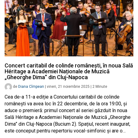
Concert caritabil de colinde românești, în noua Sală
Héritage a Academiei Naționale de Muzică
„Gheorghe Dima” din Cluj-Napoca
de
Diana Cîmpean
|
vineri, 21 noiembrie 2025
|
2
Minute
Cea de-a 11-a ediție a Concertului caritabil de colinde
românești va avea loc în 22 decembrie, de la ora 19:00, și
aduce o premieră: primul concert al seriei găzduit în noua
Sală Héritage a Academiei Naționale de Muzică „Gheorghe
Dima” din Cluj-Napoca (Bucium 2). Spațiul, recent inaugurat,
este conceput pentru repertoriu vocal-simfonic și are o…