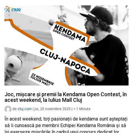
Joc, mișcare și premii la Kendama Open Contest, în
acest weekend, la Iulius Mall Cluj
de
cluj.com
|
joi, 20 noiembrie 2025
|
< 1
Minute
În acest weekend, toți pasionații de kendama sunt așteptați
să îi cunoască pe membrii Echipei Kendama România și să
își exerseze mișcările în cadrul unui concurs dedicat lor.