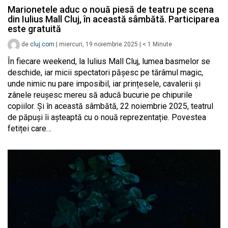
Marionetele aduc o nouă piesă de teatru pe scena
din Iulius Mall Cluj, în această sâmbătă. Participarea
este gratuită
de
cluj.com
|
miercuri, 19 noiembrie 2025
|
< 1
Minute
În fiecare weekend, la Iulius Mall Cluj, lumea basmelor se
deschide, iar micii spectatori pășesc pe tărâmul magic,
unde nimic nu pare imposibil, iar prințesele, cavalerii și
zânele reușesc mereu să aducă bucurie pe chipurile
copiilor. Și în această sâmbătă, 22 noiembrie 2025, teatrul
de păpuși îi așteaptă cu o nouă reprezentație. Povestea
fetiței care…