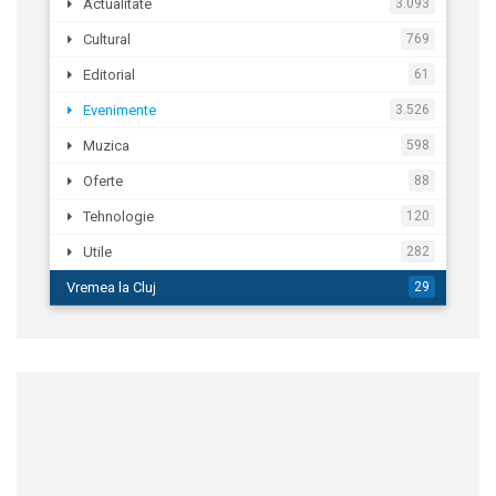
Actualitate
3.093
Cultural
769
Editorial
61
Evenimente
3.526
Muzica
598
Oferte
88
Tehnologie
120
Utile
282
Vremea la Cluj
29