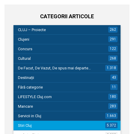
CATEGORII ARTICOLE
CLUJ – Proiecte
262
Clujeni
291
Concurs
122
Cultural
268
De Facut, De Vazut, De spus mai departe…
1.318
Destinații
43
Fără categorie
11
LIFESTYLE Cluj.com
180
Mancare
283
Servicii in Cluj
1.663
Stiri Cluj
5.372