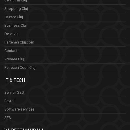
Servicii in Cluj
Shopping Cluj
Cazare Cluj
Business Cluj
De vazut
Parteneri Cluj.com
Contact
Vremea Cluj
Petreceri Copii Cluj
IT & TECH
Servicii SEO
Payroll
Software services
SFA