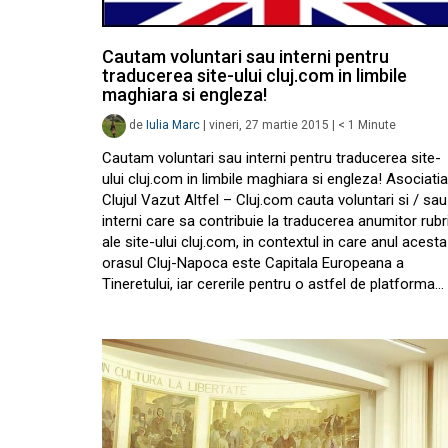
Cautam voluntari sau interni pentru
traducerea site-ului cluj.com in limbile
maghiara si engleza!
de
Iulia Marc
|
vineri, 27 martie 2015
|
< 1
Minute
Cautam voluntari sau interni pentru traducerea site-
ului cluj.com in limbile maghiara si engleza! Asociatia
Clujul Vazut Altfel – Cluj.com cauta voluntari si / sau
interni care sa contribuie la traducerea anumitor rubr
ale site-ului cluj.com, in contextul in care anul acesta
orasul Cluj-Napoca este Capitala Europeana a
Tineretului, iar cererile pentru o astfel de platforma…