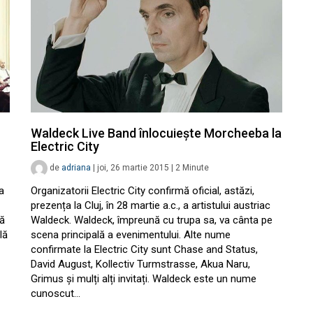
Waldeck Live Band înlocuiește Morcheeba la
Electric City
de
adriana
|
joi, 26 martie 2015
|
2
Minute
a
Organizatorii Electric City confirmă oficial, astăzi,
prezența la Cluj, în 28 martie a.c., a artistului austriac
ă
Waldeck. Waldeck, împreună cu trupa sa, va cânta pe
lă
scena principală a evenimentului. Alte nume
confirmate la Electric City sunt Chase and Status,
David August, Kollectiv Turmstrasse, Akua Naru,
Grimus și mulți alți invitați. Waldeck este un nume
cunoscut…