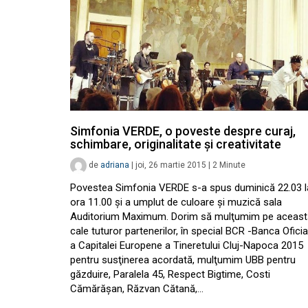
Simfonia VERDE, o poveste despre curaj,
schimbare, originalitate şi creativitate
de
adriana
|
joi, 26 martie 2015
|
2
Minute
Povestea Simfonia VERDE s-a spus duminică 22.03 l
ora 11.00 şi a umplut de culoare şi muzică sala
Auditorium Maximum. Dorim să mulţumim pe aceast
cale tuturor partenerilor, în special BCR -Banca Oficia
a Capitalei Europene a Tineretului Cluj-Napoca 2015
pentru susţinerea acordată, mulţumim UBB pentru
găzduire, Paralela 45, Respect Bigtime, Costi
Cămărăşan, Răzvan Cătană,…