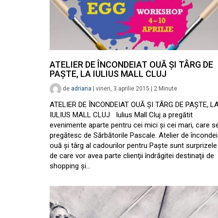
ATELIER DE ÎNCONDEIAT OUĂ ŞI TÂRG DE
PAŞTE, LA IULIUS MALL CLUJ
de
adriana
|
vineri, 3 aprilie 2015
|
2
Minute
ATELIER DE ÎNCONDEIAT OUĂ ŞI TÂRG DE PAŞTE, L
IULIUS MALL CLUJ Iulius Mall Cluj a pregătit
evenimente aparte pentru cei mici şi cei mari, care s
pregătesc de Sărbătorile Pascale. Atelier de încondei
ouă şi târg al cadourilor pentru Paşte sunt surprizele
de care vor avea parte clienţii îndrăgitei destinaţii de
shopping şi…