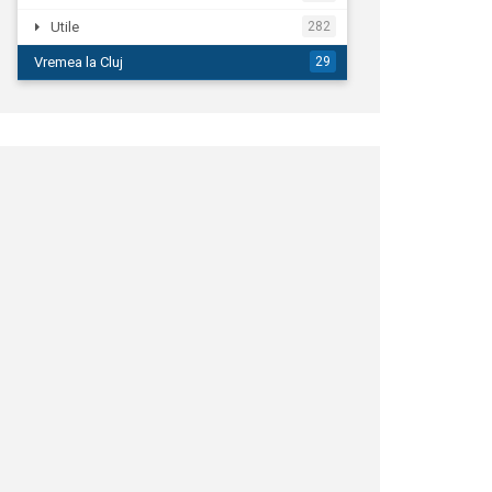
Utile
282
Vremea la Cluj
29