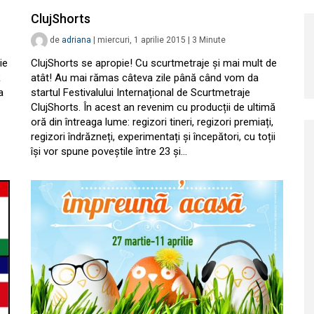
ClujShorts
de
adriana
|
miercuri, 1 aprilie 2015
|
3
Minute
ie
ClujShorts se apropie! Cu scurtmetraje și mai mult de
R
atât! Au mai rămas câteva zile până când vom da
a
startul Festivalului Internațional de Scurtmetraje
ClujShorts. În acest an revenim cu producții de ultimă
oră din întreaga lume: regizori tineri, regizori premiați,
regizori îndrăzneți, experimentați și începători, cu toții
își vor spune poveștile între 23 și…