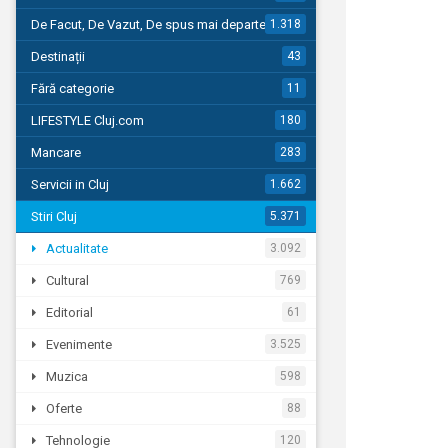
De Facut, De Vazut, De spus mai departe…
1.318
Destinații
43
Fără categorie
11
LIFESTYLE Cluj.com
180
Mancare
283
Servicii in Cluj
1.662
Stiri Cluj
5.371
Actualitate
3.092
Cultural
769
Editorial
61
Evenimente
3.525
Muzica
598
Oferte
88
Tehnologie
120