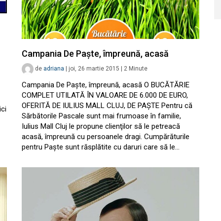
Campania De Paşte, împreună, acasă
de
adriana
|
joi, 26 martie 2015
|
2
Minute
Campania De Paşte, împreună, acasă O BUCĂTĂRIE
COMPLET UTILATĂ ÎN VALOARE DE 6.000 DE EURO,
OFERITĂ DE IULIUS MALL CLUJ, DE PAŞTE Pentru că
ici
Sărbătorile Pascale sunt mai frumoase în familie,
Iulius Mall Cluj le propune clienţilor să le petreacă
acasă, împreună cu persoanele dragi. Cumpărăturile
pentru Paşte sunt răsplătite cu daruri care să le…