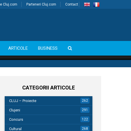
e Cluj.com
Parteneri Cluj.com
Contact
ARTICOLE
BUSINESS
CATEGORII ARTICOLE
CLUJ – Proiecte
262
Clujeni
291
Concurs
122
Cultural
268