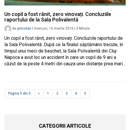
Un copil a fost rănit, zero vinovați. Concluziile
raportului de la Sala Polivalentă
de
porcutan
|
miercuri, 16 martie 2016
|
3
Minute
Un copil a fost rănit, zero vinovați. Concluziile raportului de
la Sala Polivalentă. După ce la finalul săptămânii trecute, în
timpul unui meci de baschet, la Sala Polivalentă din Cluj-
Napoca a avut loc un accident în care un copil de 9 ani a
căzut de la peste 4 metri din cauza unei distanțe prea mari…
Pagina 5 din 5
«
1
2
3
4
5
CATEGORII ARTICOLE