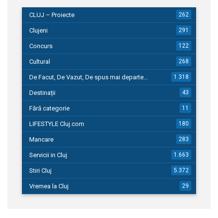
CLUJ – Proiecte
262
Clujeni
291
Concurs
122
Cultural
268
De Facut, De Vazut, De spus mai departe…
1.318
Destinații
43
Fără categorie
11
LIFESTYLE Cluj.com
180
Mancare
283
Servicii in Cluj
1.663
Stiri Cluj
5.372
Vremea la Cluj
29