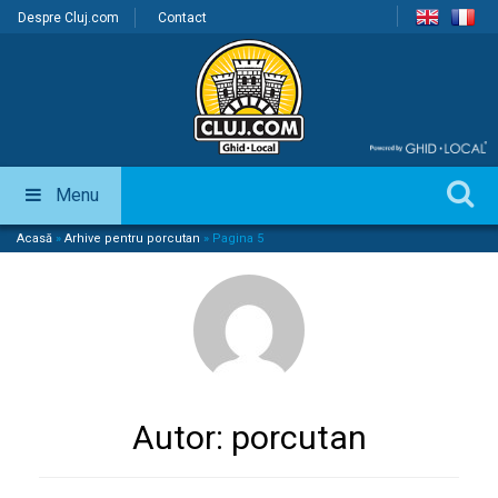
Despre Cluj.com
Contact
Menu
Acasă
»
Arhive pentru porcutan
»
Pagina 5
Autor:
porcutan