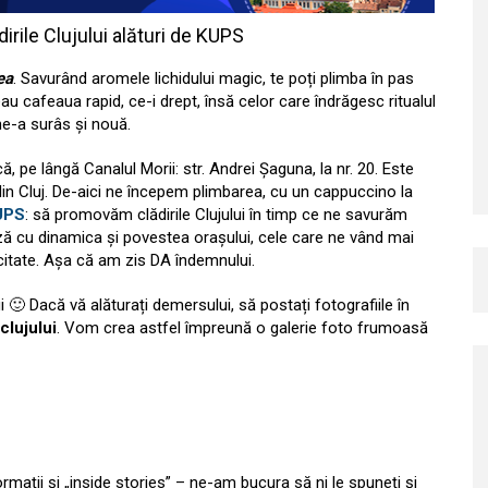
irile Clujului alături de KUPS
ea
. Savurând aromele lichidului magic, te poți plimba în pas
beau cafeaua rapid, ce-i drept, însă celor care îndrăgesc ritualul
ne-a surâs și nouă.
ă, pe lângă Canalul Morii: str. Andrei Șaguna, la nr. 20. Este
 din Cluj. De-aici ne începem plimbarea, cu un cappuccino la
UPS
: să promovăm clădirile Clujului în timp ce ne savurăm
ză cu dinamica și povestea orașului, cele care ne vând mai
citate. Așa că am zis DA îndemnului.
ui 🙂 Dacă vă alăturați demersului, să postați fotografiile în
lujului
. Vom crea astfel împreună o galerie foto frumoasă
mații și „inside stories” – ne-am bucura să ni le spuneți și