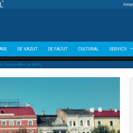
Despr
ARE
DE VAZUT
DE FACUT
CULTURAL
SERVICII
le Clujului alături de KUPS