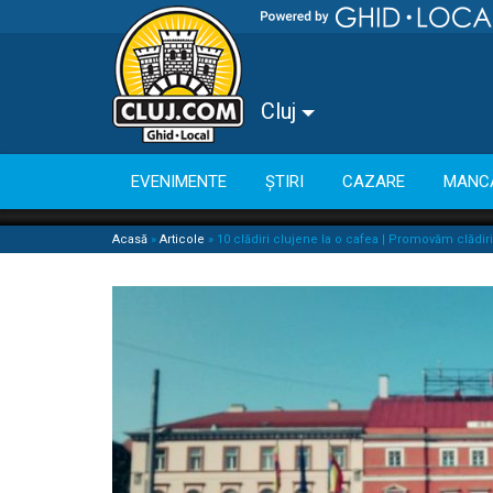
Cluj
EVENIMENTE
ȘTIRI
CAZARE
MANC
Acasă
»
Articole
»
10 clădiri clujene la o cafea | Promovăm clădiri