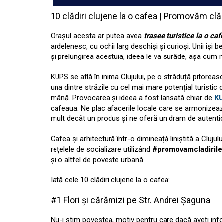
10 clădiri clujene la o cafea | Promovăm clăd
Orașul acesta ar putea avea
trasee turistice la o caf
ardelenesc, cu ochii larg deschiși și curioși. Unii își 
și prelungirea acestuia, ideea le va surâde, așa cum 
KUPS se află în inima Clujului, pe o străduță pitoreasc
una dintre străzile cu cel mai mare potențial turistic
mână. Provocarea și ideea a fost lansată chiar de
K
cafeaua. Ne plac afacerile locale care se armonizea
mult decât un produs și ne oferă un dram de autenti
Cafea și arhitectură într-o dimineață liniștită a Clujul
rețelele de socializare utilizând
#promovamcladirilec
și o altfel de poveste urbană.
Iată cele 10 clădiri clujene la o cafea:
#1 Flori și cărămizi pe Str. Andrei Șaguna
Nu-i știm povestea, motiv pentru care dacă aveți infor