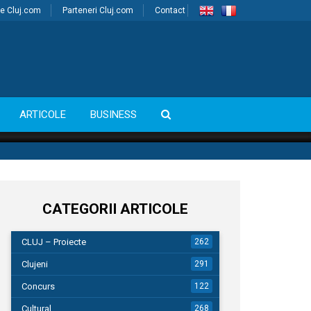
e Cluj.com
Parteneri Cluj.com
Contact
ARTICOLE
BUSINESS
CATEGORII ARTICOLE
CLUJ – Proiecte
262
Clujeni
291
Concurs
122
Cultural
268