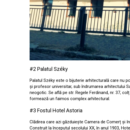
#2 Palatul Széky
Palatul Széky este o bijuterie arhitecturală care nu 
și profesor universitar, sub îndrumarea arhitectului Sa
neogotic. Se află pe str. Regele Ferdinand, nr. 37, colț 
formează un faimos complex arhitectural.
#3 Fostul Hotel Astoria
Clădirea care azi găzduiește Camera de Comerț și Indu
Construit la începutul secolului XX, în anul 1903, Hot