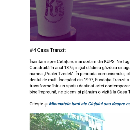
#4 Casa Tranzit
Înaintăm spre Cetățuie, mai sorbim din KUPS. Ne fug p
Construită în anul 1875, inițial clădirea găzduia sinag
numea „Poalei Tzedek”. În perioada comunismului, cl
destul de mult. Începând din 1997, Fundația Tranzit a î
transforme într-un spațiu destinat artei contemporan
bine împreună, ne zicem, și plănuim o vizită la Casa 
Citește și
Minunatele lumi ale Clujului sau despre c