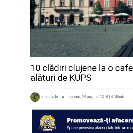
10 clădiri clujene la o caf
alături de KUPS
de
Iulia Marc
|
miercuri, 29 august 2018
|
4
Minute