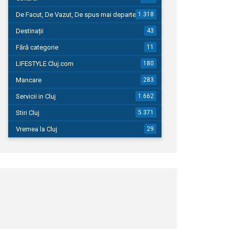
De Facut, De Vazut, De spus mai departe…
1.318
Destinații
43
Fără categorie
11
LIFESTYLE Cluj.com
180
Mancare
283
Servicii in Cluj
1.662
Stiri Cluj
5.371
Vremea la Cluj
29