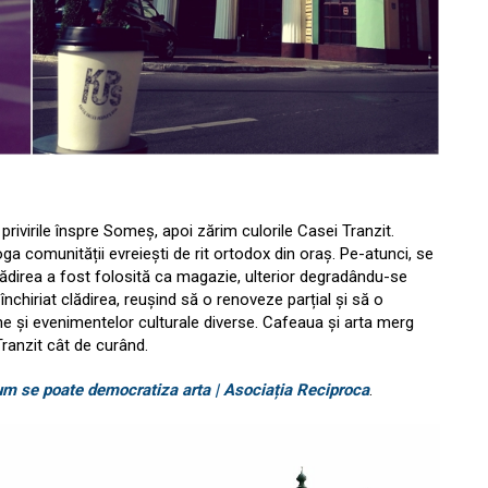
rivirile înspre Someș, apoi zărim culorile Casei Tranzit.
oga comunității evreiești de rit ortodox din oraș. Pe-atunci, se
ădirea a fost folosită ca magazie, ulterior degradându-se
nchiriat clădirea, reușind să o renoveze parțial și să o
e și evenimentelor culturale diverse. Cafeaua și arta merg
Tranzit cât de curând.
um se poate democratiza arta | Asociația Reciproca
.