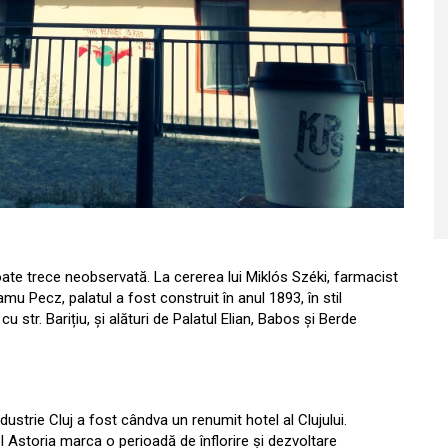
poate trece neobservată. La cererea lui Miklós Széki, farmacist
mu Pecz, palatul a fost construit în anul 1893, în stil
cu str. Barițiu, și alături de Palatul Elian, Babos și Berde
strie Cluj a fost cândva un renumit hotel al Clujului.
el Astoria marca o perioadă de înflorire și dezvoltare