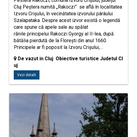
Pestera Rakoczi, comuna Izvoru Crișului, județul
Cluj Peştera numită „Rakoczi” se află în localitatea
Izvoru Crișului, în vecinătatea izvorului pârâului
Szalapataka. Despre acest izvor există o legendă
care spune că apele sale au spălat
rănile principelui Rakoczi Gyorgy al II-lea, după
bătălia pierdută de la Floreşti din anul 1660.
Principele ar fi poposit la Izvoru Crișului,…
De vazut in Cluj Obiective turistice Judetul Cl
uj
Vezi detalii