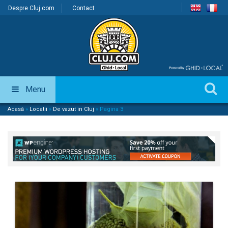
Despre Cluj.com
Contact
Menu
Acasă
»
Locatii
»
De vazut in Cluj
»
Pagina 3