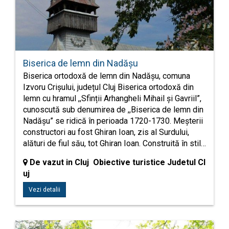
Biserica de lemn din Nadășu
Biserica ortodoxă de lemn din Nadășu, comuna
Izvoru Crișului, județul Cluj Biserica ortodoxă din
lemn cu hramul ,,Sfinții Arhangheli Mihail și Gavriil”,
cunoscută sub denumirea de ,,Biserica de lemn din
Nadășu” se ridică în perioada 1720-1730. Meșterii
constructori au fost Ghiran Ioan, zis al Surdului,
alături de fiul său, tot Ghiran Ioan. Construită în stil…
De vazut in Cluj Obiective turistice Judetul Cl
uj
Vezi detalii