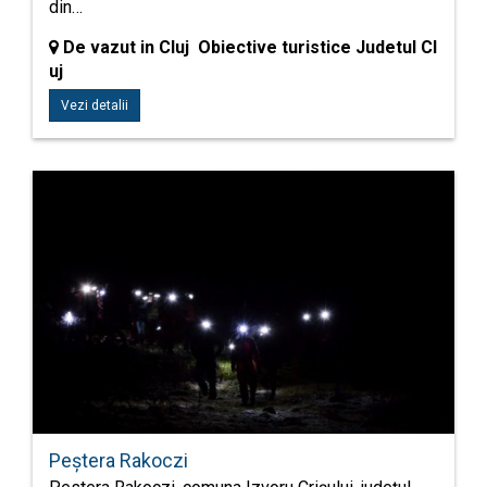
din…
De vazut in Cluj Obiective turistice Judetul Cl
uj
Vezi detalii
Peştera Rakoczi