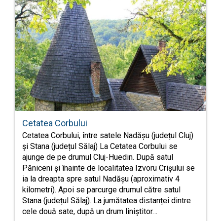
Cetatea Corbului
Cetatea Corbului, între satele Nadășu (județul Cluj)
și Stana (județul Sălaj) La Cetatea Corbului se
ajunge de pe drumul Cluj-Huedin. După satul
Păniceni și înainte de localitatea Izvoru Crișului se
ia la dreapta spre satul Nadășu (aproximativ 4
kilometri). Apoi se parcurge drumul către satul
Stana (județul Sălaj). La jumătatea distanței dintre
cele două sate, după un drum liniștitor…