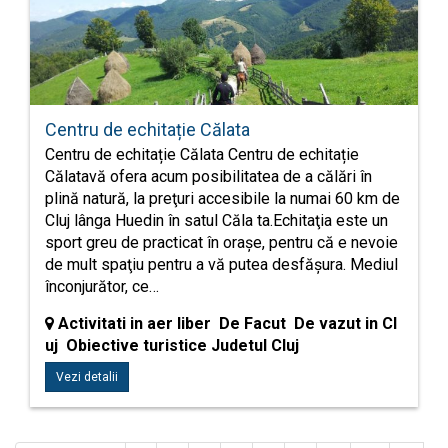
Centru de echitație Călata
Centru de echitație Călata Centru de echitație
Călatavă ofera acum posibilitatea de a călări în
plină natură, la preţuri accesibile la numai 60 km de
Cluj lânga Huedin în satul Căla ta.Echitaţia este un
sport greu de practicat în oraşe, pentru că e nevoie
de mult spaţiu pentru a vă putea desfăşura. Mediul
înconjurător, ce…
Activitati in aer liber De Facut De vazut in Cl
uj Obiective turistice Judetul Cluj
Vezi detalii