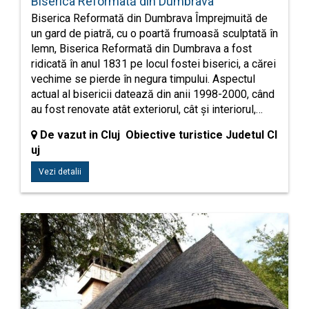
Biserica Reformată din Dumbrava
Biserica Reformată din Dumbrava Împrejmuită de
un gard de piatră, cu o poartă frumoasă sculptată în
lemn, Biserica Reformată din Dumbrava a fost
ridicată în anul 1831 pe locul fostei biserici, a cărei
vechime se pierde în negura timpului. Aspectul
actual al bisericii datează din anii 1998-2000, când
au fost renovate atât exteriorul, cât și interiorul,…
De vazut in Cluj Obiective turistice Judetul Cl
uj
Vezi detalii