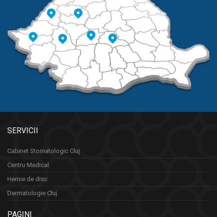
SERVICII
Cabinet Stomatologic Cluj
Centru Medical
Hernie de disc
Dermatologie Cluj
PAGINI