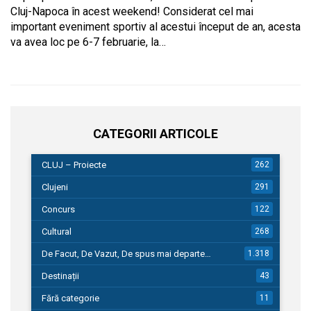
Cluj-Napoca în acest weekend! Considerat cel mai
important eveniment sportiv al acestui început de an, acesta
va avea loc pe 6-7 februarie, la…
CATEGORII ARTICOLE
CLUJ – Proiecte
262
Clujeni
291
Concurs
122
Cultural
268
De Facut, De Vazut, De spus mai departe…
1.318
Destinații
43
Fără categorie
11