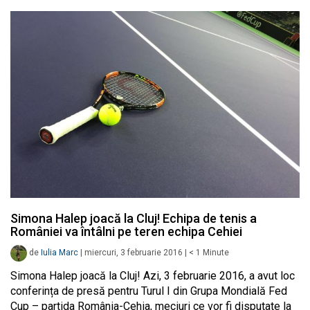
Simona Halep joacă la Cluj! Echipa de tenis a
României va întâlni pe teren echipa Cehiei
de
Iulia Marc
|
miercuri, 3 februarie 2016
|
< 1
Minute
Simona Halep joacă la Cluj! Azi, 3 februarie 2016, a avut loc
conferința de presă pentru Turul I din Grupa Mondială Fed
Cup – partida România-Cehia, meciuri ce vor fi disputate la