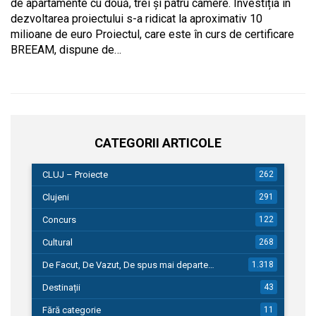
de apartamente cu două, trei și patru camere. Investiția în
dezvoltarea proiectului s-a ridicat la aproximativ 10
milioane de euro Proiectul, care este în curs de certificare
BREEAM, dispune de…
CATEGORII ARTICOLE
CLUJ – Proiecte
262
Clujeni
291
Concurs
122
Cultural
268
De Facut, De Vazut, De spus mai departe…
1.318
Destinații
43
Fără categorie
11