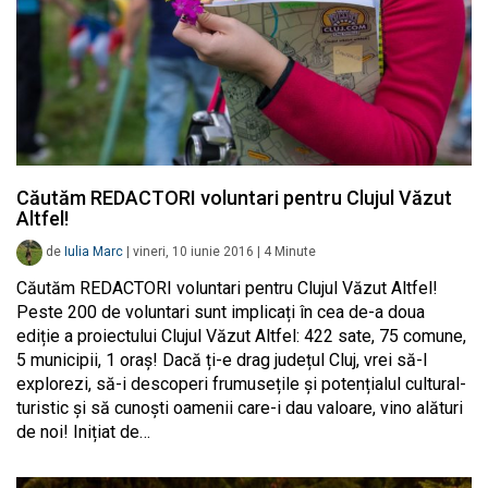
Căutăm REDACTORI voluntari pentru Clujul Văzut
Altfel!
de
Iulia Marc
|
vineri, 10 iunie 2016
|
4
Minute
Căutăm REDACTORI voluntari pentru Clujul Văzut Altfel!
Peste 200 de voluntari sunt implicați în cea de-a doua
ediție a proiectului Clujul Văzut Altfel: 422 sate, 75 comune,
5 municipii, 1 oraș! Dacă ți-e drag județul Cluj, vrei să-l
explorezi, să-i descoperi frumusețile și potențialul cultural-
turistic și să cunoști oamenii care-i dau valoare, vino alături
de noi! Inițiat de…