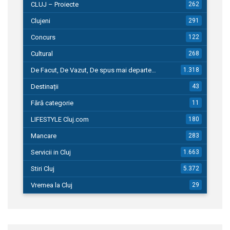
CLUJ – Proiecte
262
Clujeni
291
Concurs
122
Cultural
268
De Facut, De Vazut, De spus mai departe…
1.318
Destinații
43
Fără categorie
11
LIFESTYLE Cluj.com
180
Mancare
283
Servicii in Cluj
1.663
Stiri Cluj
5.372
Vremea la Cluj
29