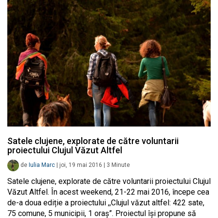
Satele clujene, explorate de către voluntarii
proiectului Clujul Văzut Altfel
de
Iulia Marc
|
joi, 19 mai 2016
|
3
Minute
Satele clujene, explorate de către voluntarii proiectului Clujul
Văzut Altfel. În acest weekend, 21-22 mai 2016, începe cea
de-a doua ediție a proiectului ,,Clujul văzut altfel: 422 sate,
75 comune, 5 municipii, 1 oraș”. Proiectul își propune să