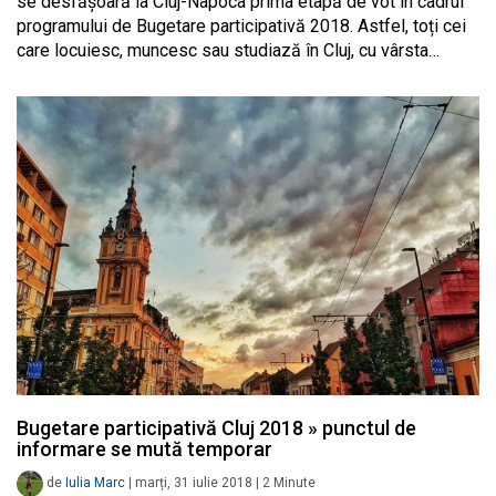
se desfășoară la Cluj-Napoca prima etapă de vot în cadrul
programului de Bugetare participativă 2018. Astfel, toți cei
care locuiesc, muncesc sau studiază în Cluj, cu vârsta…
Bugetare participativă Cluj 2018 » punctul de
informare se mută temporar
de
Iulia Marc
|
marți, 31 iulie 2018
|
2
Minute