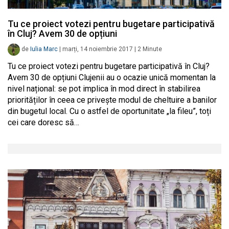
Tu ce proiect votezi pentru bugetare participativă
în Cluj? Avem 30 de opțiuni
de
Iulia Marc
|
marți, 14 noiembrie 2017
|
2
Minute
Tu ce proiect votezi pentru bugetare participativă în Cluj?
Avem 30 de opțiuni Clujenii au o ocazie unică momentan la
nivel național: se pot implica în mod direct în stabilirea
priorităților în ceea ce privește modul de cheltuire a banilor
din bugetul local. Cu o astfel de oportunitate „la fileu”, toți
cei care doresc să…