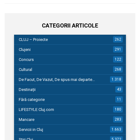
CATEGORII ARTICOLE
CLUJ – Proiecte
262
Clujeni
291
Concurs
122
Cultural
268
De Facut, De Vazut, De spus mai departe…
1.318
Destinații
43
Fără categorie
11
LIFESTYLE Cluj.com
180
Mancare
283
Servicii in Cluj
1.663
Stiri Cluj
5.372