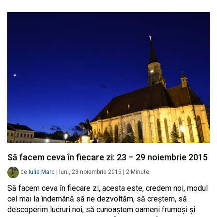
Să facem ceva în fiecare zi: 23 – 29 noiembrie 2015
de
Iulia Marc
|
luni, 23 noiembrie 2015
|
2
Minute
Să facem ceva în fiecare zi, acesta este, credem noi, modul
cel mai la îndemână să ne dezvoltăm, să creștem, să
descoperim lucruri noi, să cunoaștem oameni frumoși și