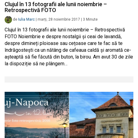
Clujul în 13 fotografii ale lunii noiembrie –
Retrospectivă FOTO
de
Iulia Marc
|
marți, 28 noiembrie 2017
|
3
Minute
Clujul în 13 fotografii ale lunii noiembrie – Retrospectivă
FOTO Noiembrie e despre nostalgii și ceai de lavandă,
despre dimineți ploioase sau cețoase care te fac să te
îndrăgostești ca un nătâng de cafeaua caldă și aromată ce-
așteaptă să fie făcută din buton, la birou. Am avut 30 de zile
la dispoziție să ne plângem…