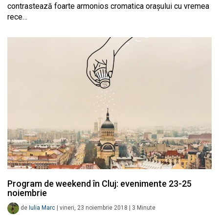
contrastează foarte armonios cromatica orașului cu vremea
rece…
Program de weekend în Cluj: evenimente 23-25
noiembrie
de
Iulia Marc
|
vineri, 23 noiembrie 2018
|
3
Minute