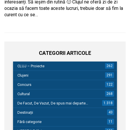
interesanți. Să ieșim din rutină 🙂 Clujul ne oferă zi de zi
ocazia să facem toate aceste lucruri, trebuie doar să fim la
curent cu ce se…
CATEGORII ARTICOLE
CLUJ – Proiecte
262
Clujeni
291
Concurs
122
Cultural
268
De Facut, De Vazut, De spus mai departe…
1.318
Destinații
43
Fără categorie
11