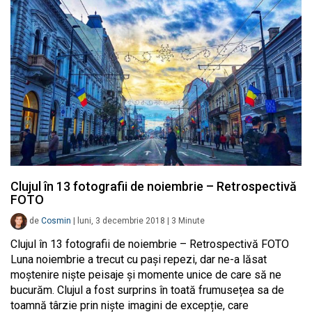
Clujul în 13 fotografii de noiembrie – Retrospectivă
FOTO
de
Cosmin
|
luni, 3 decembrie 2018
|
3
Minute
Clujul în 13 fotografii de noiembrie – Retrospectivă FOTO
Luna noiembrie a trecut cu pași repezi, dar ne-a lăsat
moștenire niște peisaje și momente unice de care să ne
bucurăm. Clujul a fost surprins în toată frumusețea sa de
toamnă târzie prin niște imagini de excepție, care