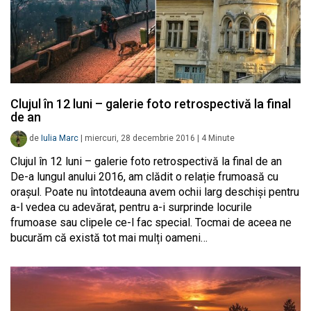
Clujul în 12 luni – galerie foto retrospectivă la final
de an
de
Iulia Marc
|
miercuri, 28 decembrie 2016
|
4
Minute
Clujul în 12 luni – galerie foto retrospectivă la final de an
De-a lungul anului 2016, am clădit o relație frumoasă cu
orașul. Poate nu întotdeauna avem ochii larg deschiși pentru
a-l vedea cu adevărat, pentru a-i surprinde locurile
frumoase sau clipele ce-l fac special. Tocmai de aceea ne
bucurăm că există tot mai mulți oameni…