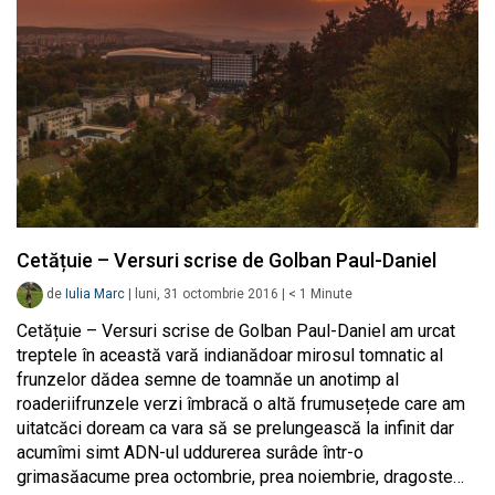
Cetățuie – Versuri scrise de Golban Paul-Daniel
de
Iulia Marc
|
luni, 31 octombrie 2016
|
< 1
Minute
Cetățuie – Versuri scrise de Golban Paul-Daniel am urcat
treptele în această vară indianădoar mirosul tomnatic al
frunzelor dădea semne de toamnăe un anotimp al
roaderiifrunzele verzi îmbracă o altă frumusețede care am
uitatcăci doream ca vara să se prelungească la infinit dar
acumîmi simt ADN-ul uddurerea surâde într-o
grimasăacume prea octombrie, prea noiembrie, dragoste…