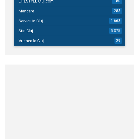
LIFESTYLE Cluj.com
180
Mancare
283
Servicii in Cluj
1.663
Stiri Cluj
5.375
Vremea la Cluj
29