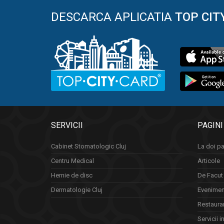
DESCARCA APLICATIA
TOP CIT
SERVICII
PAGINI
Cabinet Stomatologic Cluj
La doi pa
Centru Medical
Articole
Hernie de disc
De Facut 
Dermatologie Cluj
Eveniment
Restauran
Servicii i