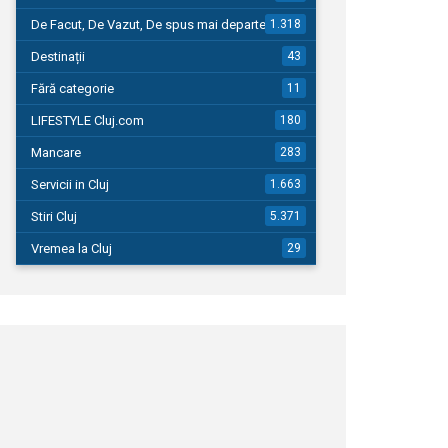
De Facut, De Vazut, De spus mai departe…
1.318
Destinații
43
Fără categorie
11
LIFESTYLE Cluj.com
180
Mancare
283
Servicii in Cluj
1.663
Stiri Cluj
5.371
Vremea la Cluj
29