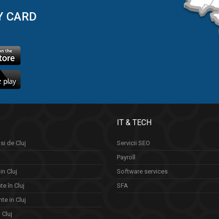
Y CARD
IT & TECH
si de Cluj
Servicii SEO
Payroll
in Cluj
Software services
e în Cluj
SFA
te in Cluj
n Cluj