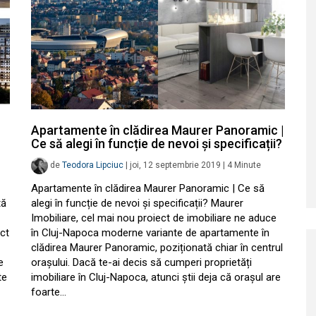
Apartamente în clădirea Maurer Panoramic |
Ce să alegi în funcție de nevoi și specificații?
de
Teodora Lipciuc
|
joi, 12 septembrie 2019
|
4
Minute
Apartamente în clădirea Maurer Panoramic | Ce să
tă
alegi în funcție de nevoi și specificații? Maurer
Imobiliare, cel mai nou proiect de imobiliare ne aduce
ect
în Cluj-Napoca moderne variante de apartamente în
clădirea Maurer Panoramic, poziționată chiar în centrul
e
orașului. Dacă te-ai decis să cumperi proprietăți
te
imobiliare în Cluj-Napoca, atunci știi deja că orașul are
foarte…