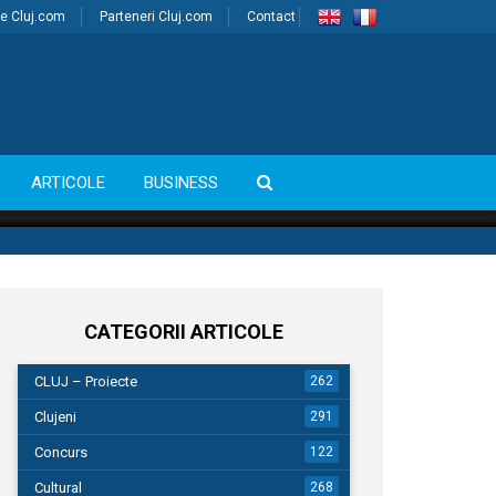
e Cluj.com
Parteneri Cluj.com
Contact
ARTICOLE
BUSINESS
CATEGORII ARTICOLE
CLUJ – Proiecte
262
Clujeni
291
Concurs
122
Cultural
268