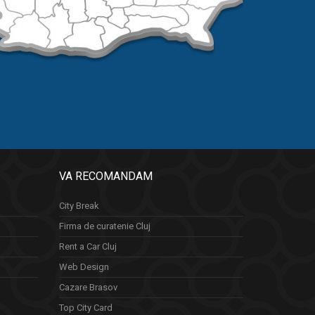
VA RECOMANDAM
City Break
Firma de curatenie Cluj
Rent a Car Cluj
Web Design
Cazare Brasov
Top City Card