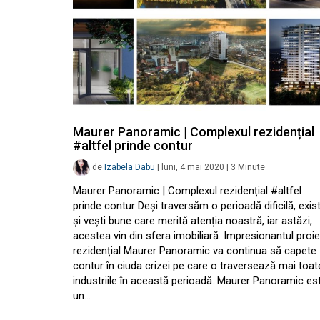
Maurer Panoramic | Complexul rezidențial
#altfel prinde contur
de
Izabela Dabu
|
luni, 4 mai 2020
|
3
Minute
Maurer Panoramic | Complexul rezidențial #altfel
prinde contur Deși traversăm o perioadă dificilă, exis
și vești bune care merită atenția noastră, iar astăzi,
acestea vin din sfera imobiliară. Impresionantul proi
rezidențial Maurer Panoramic va continua să capete
contur în ciuda crizei pe care o traversează mai toat
industriile în această perioadă. Maurer Panoramic es
un…