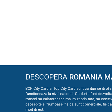
DESCOPERA
ROMANIA M
BCR City Card si Top City Card sunt carduri ce iti ofe
functioneaza la nivel national. Cardurile fiind dezvolt
romani sa calatoreasca mai mult prin tara, sa const
deosebite si frumoase, fie ca sunt comerciale, fie ca 
mod direct.