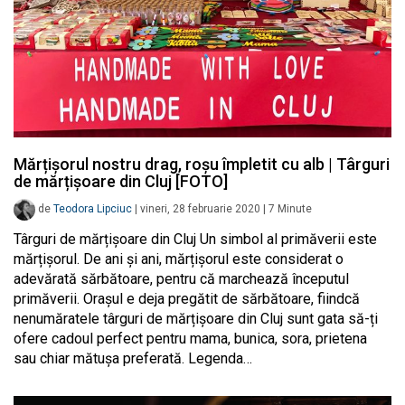
Mărțișorul nostru drag, roșu împletit cu alb | Târguri
de mărțișoare din Cluj [FOTO]
de
Teodora Lipciuc
|
vineri, 28 februarie 2020
|
7
Minute
Târguri de mărțișoare din Cluj Un simbol al primăverii este
mărțișorul. De ani și ani, mărțișorul este considerat o
adevărată sărbătoare, pentru că marchează începutul
primăverii. Orașul e deja pregătit de sărbătoare, fiindcă
nenumăratele târguri de mărțișoare din Cluj sunt gata să-ți
ofere cadoul perfect pentru mama, bunica, sora, prietena
sau chiar mătușa preferată. Legenda…