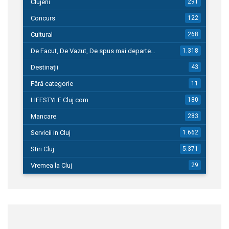
Clujeni
291
Concurs
122
Cultural
268
De Facut, De Vazut, De spus mai departe…
1.318
Destinații
43
Fără categorie
11
LIFESTYLE Cluj.com
180
Mancare
283
Servicii in Cluj
1.662
Stiri Cluj
5.371
Vremea la Cluj
29