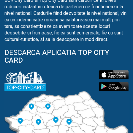
BCR City Card si Top City Card sunt carduri ce iti ofera
reduceri instant in reteaua de parteneri ce functioneaza la
nivel national. Cardurile fiind dezvoltate la nivel national, vin
ca un indemn catre romani sa calatoreasca mai mult prin
tara, sa constientizeze ca avem toate aceste locuri
deosebite si frumoase, fie ca sunt comerciale, fie ca sunt
cultural-turistice, si sa le descopere in mod direct.
DESCARCA APLICATIA
TOP CITY
CARD