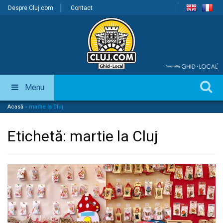
Despre Cluj.com
Contact
Menu
Acasă
»
martie la Cluj
Etichetă:
martie la Cluj