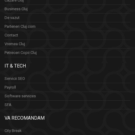
Cazare Cluj
Business Cluj
De vazut
Parteneri Cluj.com
Contact
Vremea Cluj
Petreceri Copii Cluj
IT & TECH
Servicii SEO
Payroll
Software services
SFA
VA RECOMANDAM
City Break