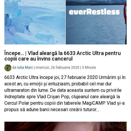
Începe… | Vlad aleargă la 6633 Arctic Ultra pentru
copiii care au învins cancerul
de
Iulia Marc
|
miercuri, 26 februarie 2020
|
3
Minute
6633 Arctic Ultra începe joi, 27 februarie 2020 Urmărim și în
acest an, cu emoții și entuziasm, probabil cel mai dur
ultramaraton din lume. De data aceasta suntem cu privirile
îndreptate spre Vlad Crișan Pop, clujeanul care aleargă la
Cercul Polar pentru copiii din taberele MagiCAMP. Vlad și-a
propus să adune banii necesari creării tuturor…