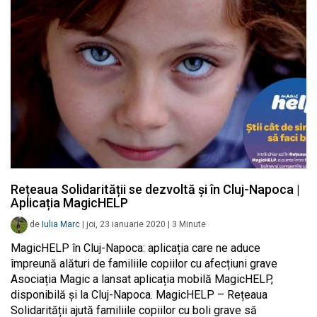
Rețeaua Solidarității se dezvoltă și în Cluj-Napoca |
Aplicația MagicHELP
de
Iulia Marc
|
joi, 23 ianuarie 2020
|
3
Minute
MagicHELP în Cluj-Napoca: aplicația care ne aduce
împreună alături de familiile copiilor cu afecțiuni grave
Asociația Magic a lansat aplicația mobilă MagicHELP,
disponibilă și la Cluj-Napoca. MagicHELP – Rețeaua
Solidarității ajută familiile copiilor cu boli grave să