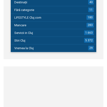
Destinații
43
Fără categorie
11
LIFESTYLE Cluj.com
180
Mancare
283
Servicii in Cluj
1.663
Stiri Cluj
5.372
Vremea la Cluj
29