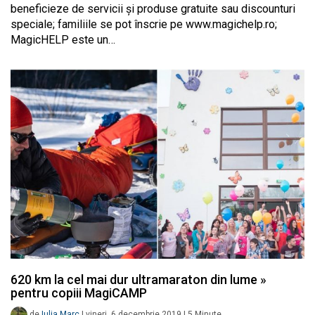
beneficieze de servicii și produse gratuite sau discounturi
speciale; familiile se pot înscrie pe www.magichelp.ro;
MagicHELP este un…
620 km la cel mai dur ultramaraton din lume »
pentru copiii MagiCAMP
de
Iulia Marc
|
vineri, 6 decembrie 2019
|
5
Minute