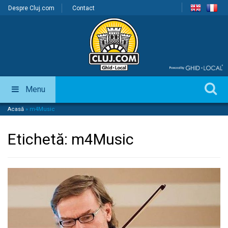
Despre Cluj.com
Contact
Menu
Acasă
»
m4Music
Etichetă:
m4Music