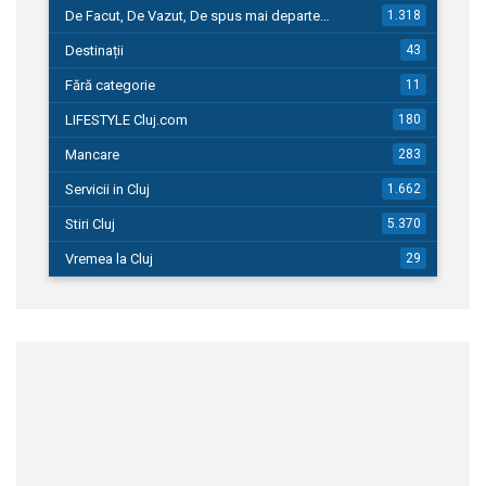
De Facut, De Vazut, De spus mai departe…
1.318
Destinații
43
Fără categorie
11
LIFESTYLE Cluj.com
180
Mancare
283
Servicii in Cluj
1.662
Stiri Cluj
5.370
Vremea la Cluj
29