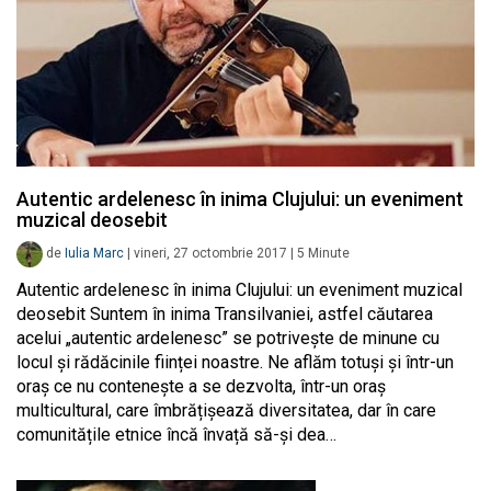
Autentic ardelenesc în inima Clujului: un eveniment
muzical deosebit
de
Iulia Marc
|
vineri, 27 octombrie 2017
|
5
Minute
Autentic ardelenesc în inima Clujului: un eveniment muzical
deosebit Suntem în inima Transilvaniei, astfel căutarea
acelui „autentic ardelenesc” se potrivește de minune cu
locul și rădăcinile ființei noastre. Ne aflăm totuși și într-un
oraș ce nu contenește a se dezvolta, într-un oraș
multicultural, care îmbrățișează diversitatea, dar în care
comunitățile etnice încă învață să-și dea…