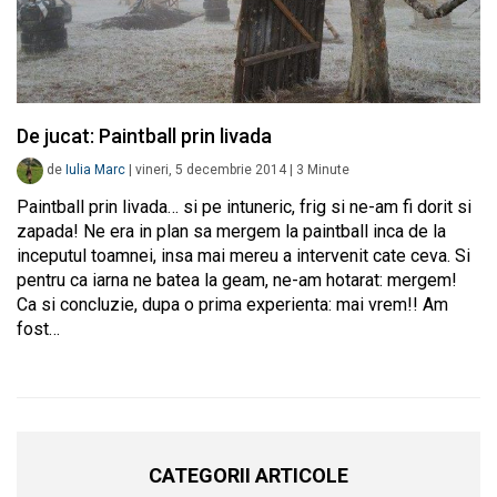
De jucat: Paintball prin livada
de
Iulia Marc
|
vineri, 5 decembrie 2014
|
3
Minute
Paintball prin livada… si pe intuneric, frig si ne-am fi dorit si
zapada! Ne era in plan sa mergem la paintball inca de la
inceputul toamnei, insa mai mereu a intervenit cate ceva. Si
pentru ca iarna ne batea la geam, ne-am hotarat: mergem!
Ca si concluzie, dupa o prima experienta: mai vrem!! Am
fost…
CATEGORII ARTICOLE