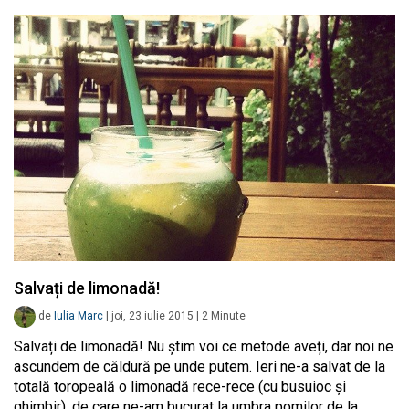
Salvați de limonadă!
de
Iulia Marc
|
joi, 23 iulie 2015
|
2
Minute
Salvați de limonadă! Nu știm voi ce metode aveți, dar noi ne
ascundem de căldură pe unde putem. Ieri ne-a salvat de la
totală toropeală o limonadă rece-rece (cu busuioc și
ghimbir), de care ne-am bucurat la umbra pomilor de la