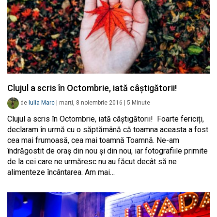
Clujul a scris în Octombrie, iată câștigătorii!
de
Iulia Marc
|
marți, 8 noiembrie 2016
|
5
Minute
Clujul a scris în Octombrie, iată câștigătorii! Foarte fericiți,
declaram în urmă cu o săptămână că toamna aceasta a fost
cea mai frumoasă, cea mai toamnă Toamnă. Ne-am
îndrăgostit de oraș din nou și din nou, iar fotografiile primite
de la cei care ne urmăresc nu au făcut decât să ne
alimenteze încântarea. Am mai…