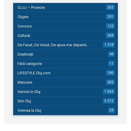
CLUJ – Proiecte
262
Clujeni
291
Concurs
122
Cultural
268
De Facut, De Vazut, De spus mai departe…
1.318
Destinații
43
Fără categorie
11
LIFESTYLE Cluj.com
180
Mancare
283
Servicii in Cluj
1.663
Stiri Cluj
5.372
Vremea la Cluj
29