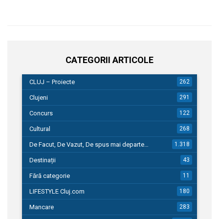
CATEGORII ARTICOLE
CLUJ – Proiecte
262
Clujeni
291
Concurs
122
Cultural
268
De Facut, De Vazut, De spus mai departe…
1.318
Destinații
43
Fără categorie
11
LIFESTYLE Cluj.com
180
Mancare
283