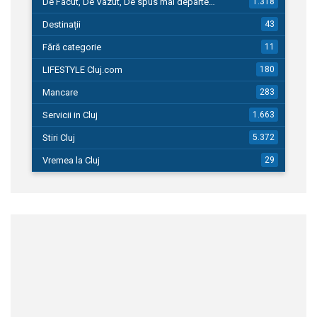
De Facut, De Vazut, De spus mai departe…
1.318
Destinații
43
Fără categorie
11
LIFESTYLE Cluj.com
180
Mancare
283
Servicii in Cluj
1.663
Stiri Cluj
5.372
Vremea la Cluj
29