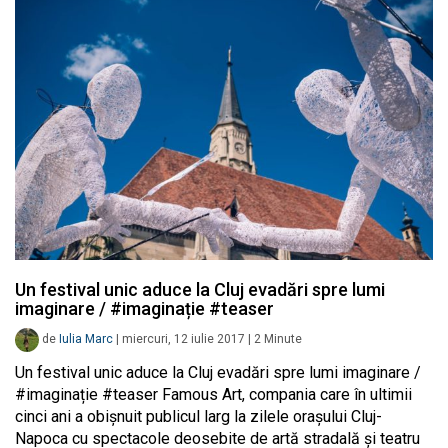
Un festival unic aduce la Cluj evadări spre lumi
imaginare / #imaginație #teaser
de
Iulia Marc
|
miercuri, 12 iulie 2017
|
2
Minute
Un festival unic aduce la Cluj evadări spre lumi imaginare /
#imaginație #teaser Famous Art, compania care în ultimii
cinci ani a obișnuit publicul larg la zilele orașului Cluj-
Napoca cu spectacole deosebite de artă stradală și teatru