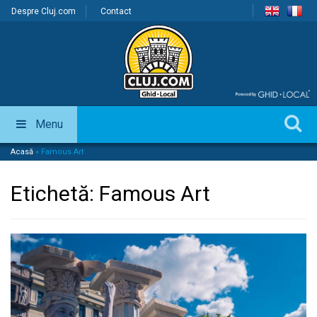
Despre Cluj.com
Contact
Menu
Acasă
»
Famous Art
Etichetă:
Famous Art