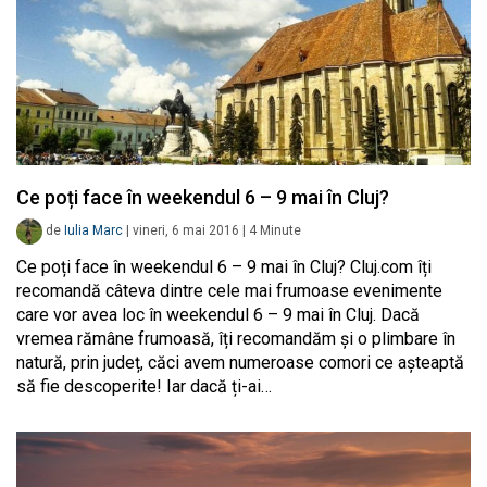
Ce poți face în weekendul 6 – 9 mai în Cluj?
de
Iulia Marc
|
vineri, 6 mai 2016
|
4
Minute
Ce poți face în weekendul 6 – 9 mai în Cluj? Cluj.com îți
recomandă câteva dintre cele mai frumoase evenimente
care vor avea loc în weekendul 6 – 9 mai în Cluj. Dacă
vremea rămâne frumoasă, îți recomandăm și o plimbare în
natură, prin județ, căci avem numeroase comori ce așteaptă
să fie descoperite! Iar dacă ți-ai…