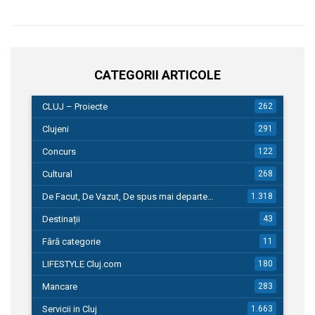
CATEGORII ARTICOLE
CLUJ – Proiecte
262
Clujeni
291
Concurs
122
Cultural
268
De Facut, De Vazut, De spus mai departe…
1.318
Destinații
43
Fără categorie
11
LIFESTYLE Cluj.com
180
Mancare
283
Servicii in Cluj
1.663