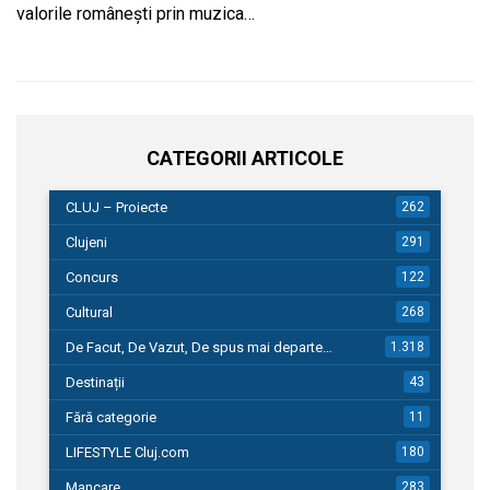
valorile românești prin muzica…
CATEGORII ARTICOLE
CLUJ – Proiecte
262
Clujeni
291
Concurs
122
Cultural
268
De Facut, De Vazut, De spus mai departe…
1.318
Destinații
43
Fără categorie
11
LIFESTYLE Cluj.com
180
Mancare
283