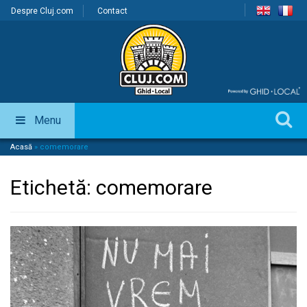
Despre Cluj.com
Contact
Menu
Acasă
»
comemorare
Etichetă:
comemorare