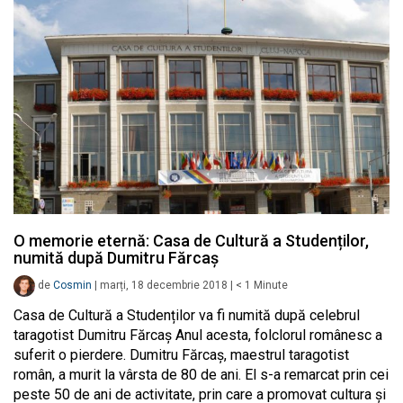
O memorie eternă: Casa de Cultură a Studenților,
numită după Dumitru Fărcaș
de
Cosmin
|
marți, 18 decembrie 2018
|
< 1
Minute
Casa de Cultură a Studenților va fi numită după celebrul
taragotist Dumitru Fărcaș Anul acesta, folclorul românesc a
suferit o pierdere. Dumitru Fărcaș, maestrul taragotist
român, a murit la vârsta de 80 de ani. El s-a remarcat prin cei
peste 50 de ani de activitate, prin care a promovat cultura și