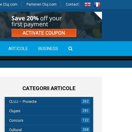
e Cluj.com
Parteneri Cluj.com
Contact
ARTICOLE
BUSINESS
CATEGORII ARTICOLE
CLUJ – Proiecte
262
Clujeni
291
Concurs
122
Cultural
268