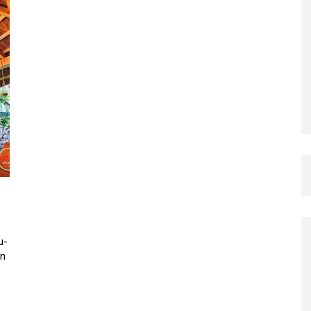
u-
un