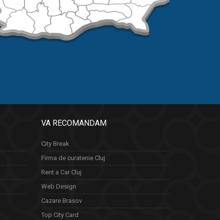
VA RECOMANDAM
City Break
Firma de curatenie Cluj
Rent a Car Cluj
Web Design
Cazare Brasov
Top City Card