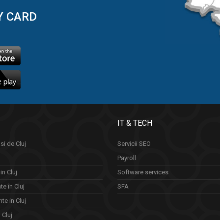
Y CARD
IT & TECH
si de Cluj
Servicii SEO
Payroll
in Cluj
Software services
e în Cluj
SFA
te in Cluj
n Cluj