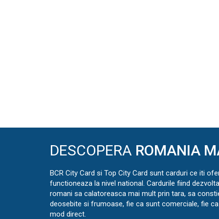
DESCOPERA
ROMANIA M
BCR City Card si Top City Card sunt carduri ce iti ofe
functioneaza la nivel national. Cardurile fiind dezvolt
romani sa calatoreasca mai mult prin tara, sa const
deosebite si frumoase, fie ca sunt comerciale, fie ca 
mod direct.