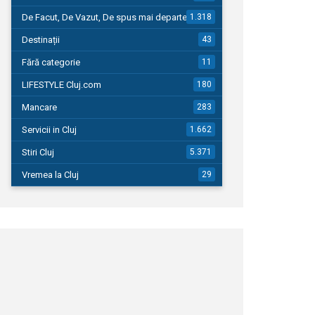
De Facut, De Vazut, De spus mai departe…
1.318
Destinații
43
Fără categorie
11
LIFESTYLE Cluj.com
180
Mancare
283
Servicii in Cluj
1.662
Stiri Cluj
5.371
Vremea la Cluj
29