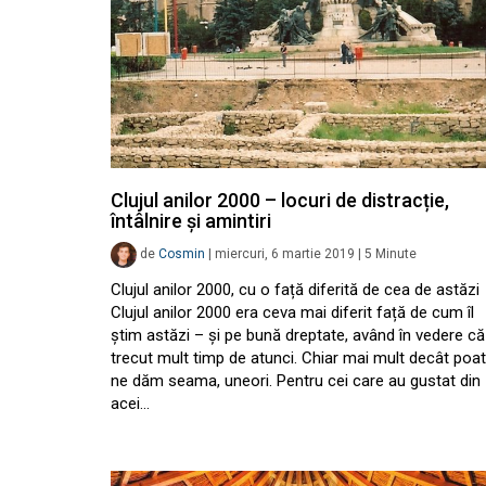
Clujul anilor 2000 – locuri de distracție,
întâlnire și amintiri
de
Cosmin
|
miercuri, 6 martie 2019
|
5
Minute
Clujul anilor 2000, cu o față diferită de cea de astăzi
Clujul anilor 2000 era ceva mai diferit față de cum îl
știm astăzi – și pe bună dreptate, având în vedere că
trecut mult timp de atunci. Chiar mai mult decât poa
ne dăm seama, uneori. Pentru cei care au gustat din
acei…