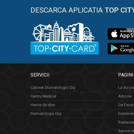
DESCARCA APLICATIA
TOP CIT
SERVICII
PAGINI
Cabinet Stomatologic Cluj
La doi pa
Centru Medical
Articole
Hernie de disc
De Facut 
Dermatologie Cluj
Eveniment
Restauran
Servicii i