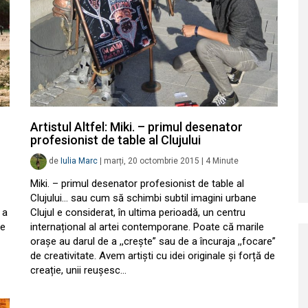
Artistul Altfel: Miki. – primul desenator
profesionist de table al Clujului
de
Iulia Marc
|
marți, 20 octombrie 2015
|
4
Minute
Miki. – primul desenator profesionist de table al
Clujului… sau cum să schimbi subtil imagini urbane
 a
Clujul e considerat, în ultima perioadă, un centru
te
internațional al artei contemporane. Poate că marile
orașe au darul de a ,,crește” sau de a încuraja ,,focare”
de creativitate. Avem artiști cu idei originale și forță de
creație, unii reușesc…