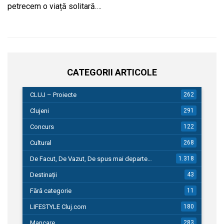
petrecem o viață solitară.…
CATEGORII ARTICOLE
CLUJ – Proiecte
262
Clujeni
291
Concurs
122
Cultural
268
De Facut, De Vazut, De spus mai departe…
1.318
Destinații
43
Fără categorie
11
LIFESTYLE Cluj.com
180
Mancare
283