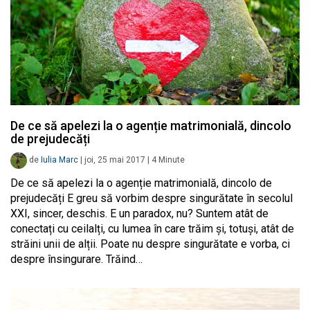
De ce să apelezi la o agenție matrimonială, dincolo
de prejudecăți
de
Iulia Marc
|
joi, 25 mai 2017
|
4
Minute
De ce să apelezi la o agenție matrimonială, dincolo de
prejudecăți E greu să vorbim despre singurătate în secolul
XXI, sincer, deschis. E un paradox, nu? Suntem atât de
conectați cu ceilalți, cu lumea în care trăim și, totuși, atât de
străini unii de alții. Poate nu despre singurătate e vorba, ci
despre însingurare. Trăind…