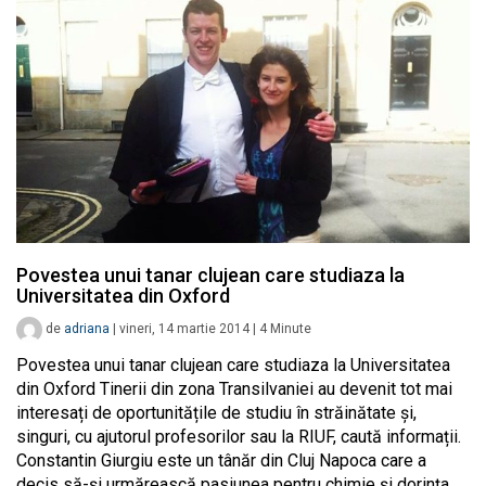
Povestea unui tanar clujean care studiaza la
Universitatea din Oxford
de
adriana
|
vineri, 14 martie 2014
|
4
Minute
Povestea unui tanar clujean care studiaza la Universitatea
din Oxford Tinerii din zona Transilvaniei au devenit tot mai
interesați de oportunitățile de studiu în străinătate și,
singuri, cu ajutorul profesorilor sau la RIUF, caută informații.
Constantin Giurgiu este un tânăr din Cluj Napoca care a
decis să-și urmărească pasiunea pentru chimie și dorința