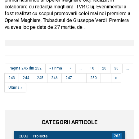
colaborare cu redacţia maghiară TVR Cluj. Evenimentul a
fost realizat cu scopul promovarii celei mai noi premiere a
Operei Maghiare, Trubadurul de Giuseppe Verdi. Premiera
va avea loc pe data de 27 martie, de…
Pagina 245 din 252
« Prima
«
...
10
20
30
...
243
244
245
246
247
...
250
...
»
Ultima »
CATEGORII ARTICOLE
CLUJ – Proiecte
262