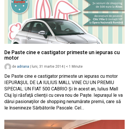
De Paste cine e castigator primeste un iepuras cu
motor
de
adriana
|
luni, 31 martie 2014
|
< 1
Minute
De Paste cine e castigator primeste un iepuras cu motor
IEPURAŞUL DE LA IULIUS MALL VINE CU UN PREMIU
SPECIAL: UN FIAT 500 CABRIO Şi în acest an, Iulius Mall
Cluj îşi răsfaţă clienţii cu ceva nou de Paşte. Iepuraşul le va
dărui pasionaţilor de shopping nenumărate premii, care să
le însenineze Sărbătorile Pascale. Cel…