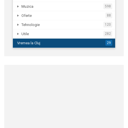
Muzica
598
Oferte
88
Tehnologie
120
Utile
282
Vremea la Cluj
29