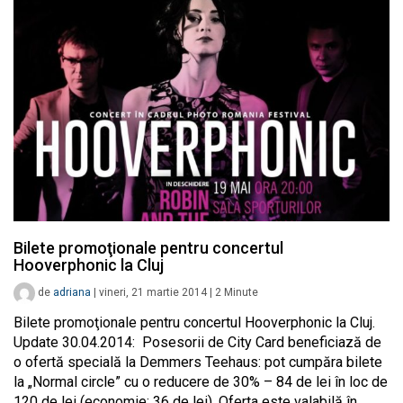
Bilete promoţionale pentru concertul
Hooverphonic la Cluj
de
adriana
|
vineri, 21 martie 2014
|
2
Minute
Bilete promoţionale pentru concertul Hooverphonic la Cluj.
Update 30.04.2014: Posesorii de City Card beneficiază de
o ofertă specială la Demmers Teehaus: pot cumpăra bilete
la „Normal circle” cu o reducere de 30% – 84 de lei în loc de
120 de lei (economie: 36 de lei). Oferta este valabilă în