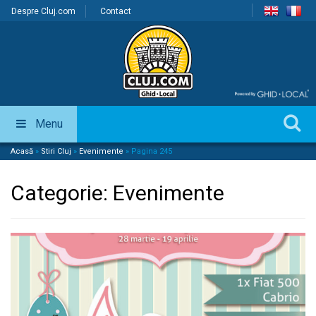
Despre Cluj.com
Contact
Menu
Acasă
»
Stiri Cluj
»
Evenimente
»
Pagina 245
Categorie:
Evenimente