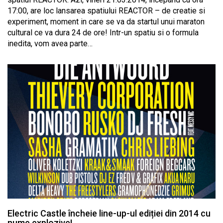
17:00, are loc lansarea spatiului REACTOR – de creatie si
experiment, moment in care se va da startul unui maraton
cultural ce va dura 24 de ore! Intr-un spatiu si o formula
inedita, vom avea parte…
Electric Castle încheie line-up-ul ediției din 2014 cu
nume explozive!