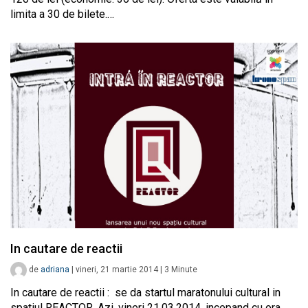
limita a 30 de bilete.…
In cautare de reactii
de
adriana
|
vineri, 21 martie 2014
|
3
Minute
In cautare de reactii : se da startul maratonului cultural in
spatiul REACTOR. Azi, vineri 21.03.2014, incepand cu ora