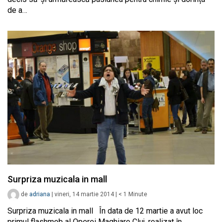
de a…
Surpriza muzicala in mall
de
adriana
|
vineri, 14 martie 2014
|
< 1
Minute
Surpriza muzicala in mall În data de 12 martie a avut loc
primul flashmob al Operei Maghiare Cluj, realizat în