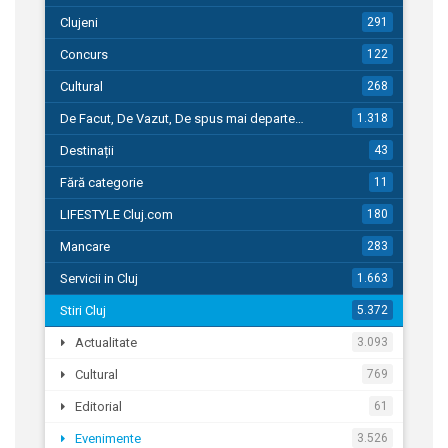
Clujeni
291
Concurs
122
Cultural
268
De Facut, De Vazut, De spus mai departe…
1.318
Destinații
43
Fără categorie
11
LIFESTYLE Cluj.com
180
Mancare
283
Servicii in Cluj
1.663
Stiri Cluj
5.372
Actualitate
3.093
Cultural
769
Editorial
61
Evenimente
3.526