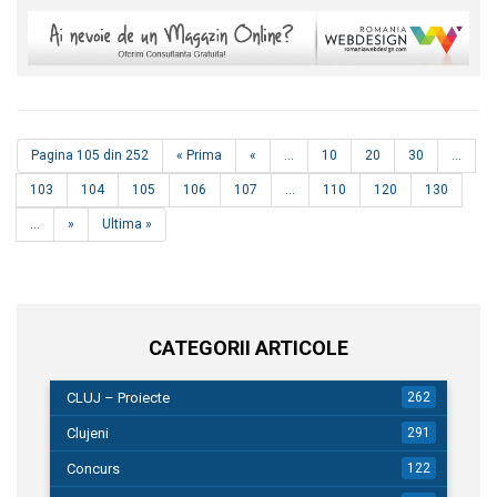
Pagina 105 din 252
« Prima
«
...
10
20
30
...
103
104
105
106
107
...
110
120
130
...
»
Ultima »
CATEGORII ARTICOLE
CLUJ – Proiecte
262
Clujeni
291
Concurs
122