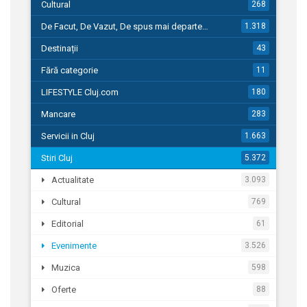
Cultural
268
De Facut, De Vazut, De spus mai departe…
1.318
Destinații
43
Fără categorie
11
LIFESTYLE Cluj.com
180
Mancare
283
Servicii in Cluj
1.663
Stiri Cluj
5.372
Actualitate
3.093
Cultural
769
Editorial
61
Evenimente
3.526
Muzica
598
Oferte
88