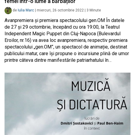
femei într-o lume a bărbaților
de
Iulia Marc
|
miercuri, 26 octombrie 2022
|
3
Minute
Avanpremiera și premiera spectacolului gen.OM În datele
de 27 și 29 octombrie, începând cu ora 19:00, la Teatrul
Independent Magic Puppet din Cluj-Napoca (Bulevardul
Eroilor, nr.16) va avea loc avanpremiera, respectiv premiera
spectacolului „gen.OM”, un spectacol de animație, destinat
publicului matur, care își propune o incursiune plină de umor
printre câteva dintre manifestările patriarhatului în…