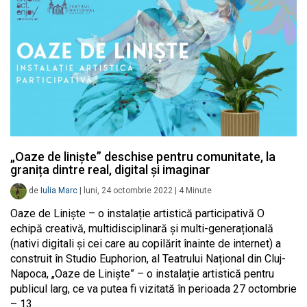
„Oaze de liniște” deschise pentru comunitate, la
granița dintre real, digital și imaginar
de
Iulia Marc
|
luni, 24 octombrie 2022
|
4
Minute
Oaze de Liniște – o instalație artistică participativă O
echipă creativă, multidisciplinară și multi-generațională
(nativi digitali și cei care au copilărit înainte de internet) a
construit în Studio Euphorion, al Teatrului Național din Cluj-
Napoca, „Oaze de Liniște” – o instalație artistică pentru
publicul larg, ce va putea fi vizitată în perioada 27 octombrie
– 13…