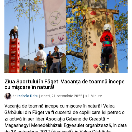
Ziua Sportului în Făget: Vacanța de toamnă începe
cu mișcare în natură!
de
Izabela Dabu
|
vineri, 21 octombrie 2022
|
< 1
Minute
Vacanța de toamnă începe cu mișcare în natură! Valea
Gârbăului din Făget va fi cucerită de copiii care își petrec o
zi activă în aer liber Asociația Cabane de Creastă –
Magashegyi Menedékházak Egyesulet organizează, în data
de 23 octombrie 2022 (duminică), în Valea Gârbăului