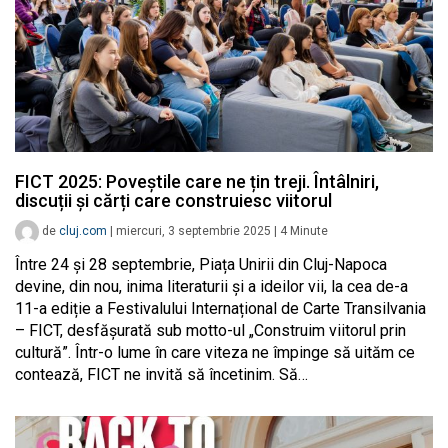
FICT 2025: Poveștile care ne țin treji. Întâlniri,
discuții și cărți care construiesc viitorul
de
cluj.com
|
miercuri, 3 septembrie 2025
|
4
Minute
Între 24 și 28 septembrie, Piața Unirii din Cluj-Napoca
devine, din nou, inima literaturii și a ideilor vii, la cea de-a
11-a ediție a Festivalului Internațional de Carte Transilvania
– FICT, desfășurată sub motto-ul „Construim viitorul prin
cultură”. Într-o lume în care viteza ne împinge să uităm ce
contează, FICT ne invită să încetinim. Să…