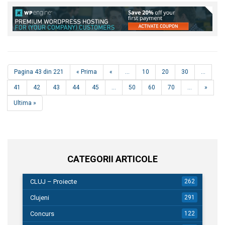
Pagina 43 din 221
« Prima
«
...
10
20
30
...
41
42
43
44
45
...
50
60
70
...
»
Ultima »
CATEGORII ARTICOLE
CLUJ – Proiecte
262
Clujeni
291
Concurs
122