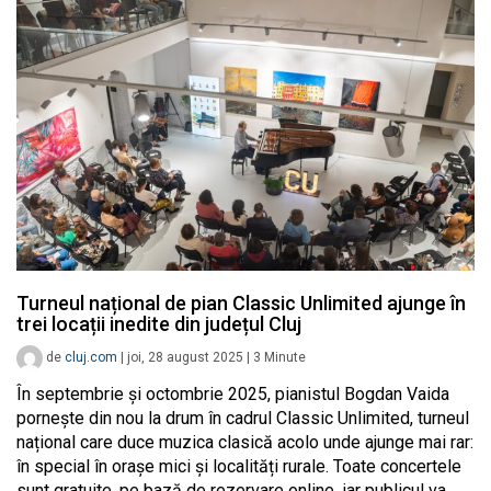
Turneul național de pian Classic Unlimited ajunge în
trei locații inedite din județul Cluj
de
cluj.com
|
joi, 28 august 2025
|
3
Minute
În septembrie și octombrie 2025, pianistul Bogdan Vaida
pornește din nou la drum în cadrul Classic Unlimited, turneul
național care duce muzica clasică acolo unde ajunge mai rar:
în special în orașe mici și localități rurale. Toate concertele
sunt gratuite, pe bază de rezervare online, iar publicul va