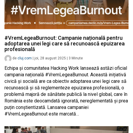
#VremLegeaBurnout: Campanie națională pentru
adoptarea unei legi care să recunoască epuizarea
profesională
de
cluj.com
|
joi, 28 august 2025
|
3
Minute
Echipa și comunitatea Hacking Work lansează astăzi oficial
campania națională #VremLegeaBurnout. Această inițiativă
civică și socială are ca obiectiv adoptarea unei legi care să
recunoască și să reglementeze epuizarea profesională, o
problemă majoră de sănătate publică la nivel global, care în
România este deocamdată ignorată, nereglementată și prea
puțin conștientizată. Lansarea campaniei
#VremLegeaBurnout este marcată…