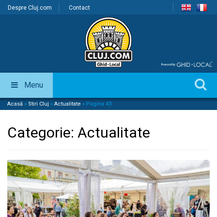
Despre Cluj.com
Contact
Menu
Acasă
»
Stiri Cluj
»
Actualitate
»
Pagina 43
Categorie:
Actualitate