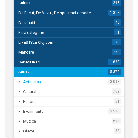
Cultural
268
De Facut, De Vazut, De spus mai departe…
1.318
Destinații
43
Fără categorie
11
LIFESTYLE Cluj.com
180
Mancare
283
Servicii in Cluj
1.663
Stiri Cluj
5.372
Actualitate
3.093
Cultural
769
Editorial
61
Evenimente
3.526
Muzica
598
Oferte
88