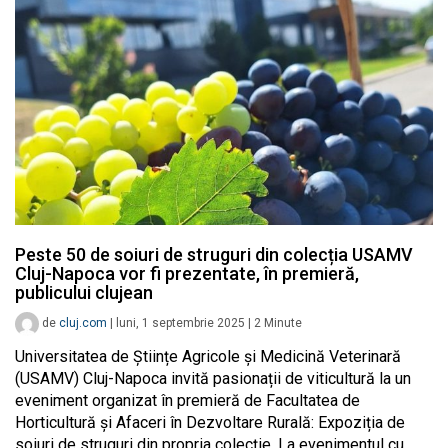
Peste 50 de soiuri de struguri din colecția USAMV
Cluj-Napoca vor fi prezentate, în premieră,
publicului clujean
de
cluj.com
|
luni, 1 septembrie 2025
|
2
Minute
Universitatea de Științe Agricole și Medicină Veterinară
(USAMV) Cluj-Napoca invită pasionații de viticultură la un
eveniment organizat în premieră de Facultatea de
Horticultură și Afaceri în Dezvoltare Rurală: Expoziția de
soiuri de struguri din propria colecție. La evenimentul cu