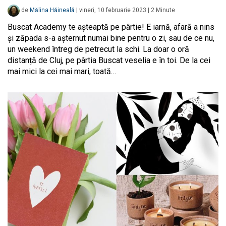
de
Mălina Hăineală
|
vineri, 10 februarie 2023
|
2
Minute
Buscat Academy te așteaptă pe pârtie! E iarnă, afară a nins
și zăpada s-a așternut numai bine pentru o zi, sau de ce nu,
un weekend întreg de petrecut la schi. La doar o oră
distanță de Cluj, pe pârtia Buscat veselia e în toi. De la cei
mai mici la cei mai mari, toată…