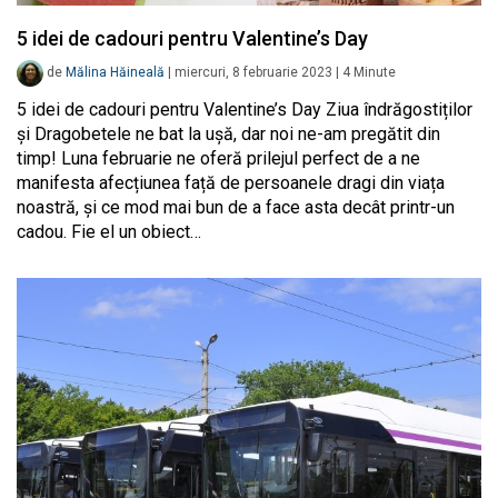
5 idei de cadouri pentru Valentine’s Day
de
Mălina Hăineală
|
miercuri, 8 februarie 2023
|
4
Minute
5 idei de cadouri pentru Valentine’s Day Ziua îndrăgostiților
și Dragobetele ne bat la ușă, dar noi ne-am pregătit din
timp! Luna februarie ne oferă prilejul perfect de a ne
manifesta afecțiunea față de persoanele dragi din viața
noastră, și ce mod mai bun de a face asta decât printr-un
cadou. Fie el un obiect…