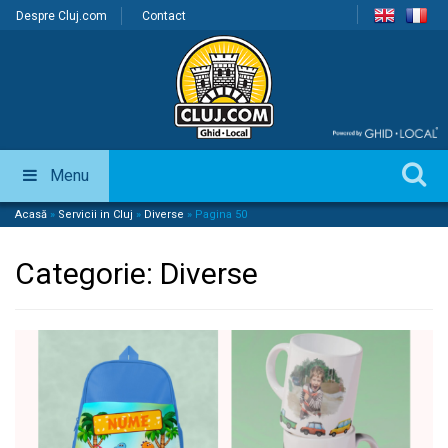
Despre Cluj.com
Contact
Menu
Acasă
»
Servicii in Cluj
»
Diverse
»
Pagina 50
Categorie:
Diverse