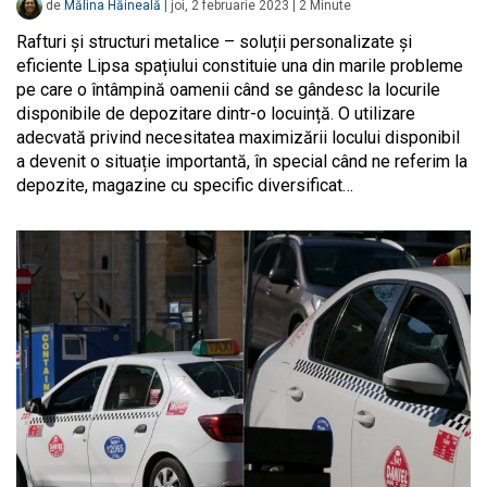
de
Mălina Hăineală
|
joi, 2 februarie 2023
|
2
Minute
Rafturi şi structuri metalice – soluții personalizate și
eficiente Lipsa spațiului constituie una din marile probleme
pe care o întâmpină oamenii când se gândesc la locurile
disponibile de depozitare dintr-o locuință. O utilizare
adecvată privind necesitatea maximizării locului disponibil
a devenit o situație importantă, în special când ne referim la
depozite, magazine cu specific diversificat…