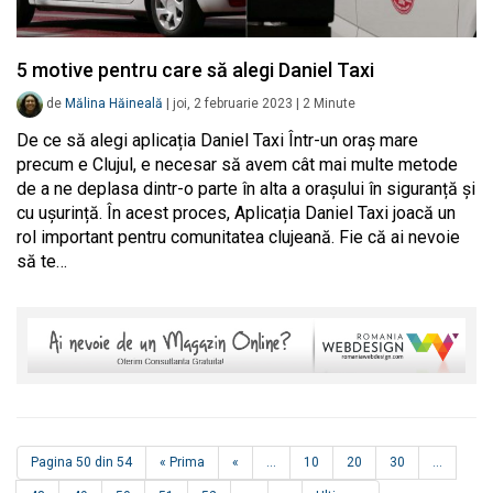
5 motive pentru care să alegi Daniel Taxi
de
Mălina Hăineală
|
joi, 2 februarie 2023
|
2
Minute
De ce să alegi aplicația Daniel Taxi Într-un oraș mare
precum e Clujul, e necesar să avem cât mai multe metode
de a ne deplasa dintr-o parte în alta a orașului în siguranță și
cu ușurință. În acest proces, Aplicația Daniel Taxi joacă un
rol important pentru comunitatea clujeană. Fie că ai nevoie
să te…
Pagina 50 din 54
« Prima
«
...
10
20
30
...