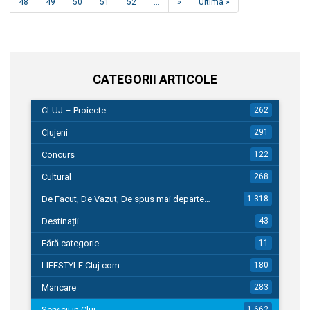
48
49
50
51
52
...
»
Ultima »
CATEGORII ARTICOLE
CLUJ – Proiecte
262
Clujeni
291
Concurs
122
Cultural
268
De Facut, De Vazut, De spus mai departe…
1.318
Destinații
43
Fără categorie
11
LIFESTYLE Cluj.com
180
Mancare
283
Servicii in Cluj
1.662