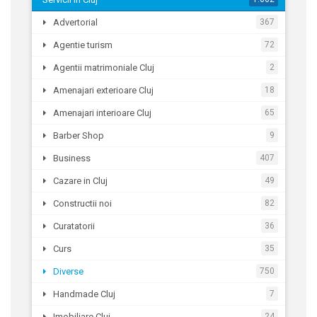
Advertorial
367
Agentie turism
72
Agentii matrimoniale Cluj
2
Amenajari exterioare Cluj
18
Amenajari interioare Cluj
65
Barber Shop
9
Business
407
Cazare in Cluj
49
Constructii noi
82
Curatatorii
36
Curs
35
Diverse
750
Handmade Cluj
7
Imobiliare Cluj
24