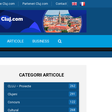
e Cluj.com
Parteneri Cluj.com
Contact
ARTICOLE
BUSINESS
CATEGORII ARTICOLE
CLUJ – Proiecte
262
Clujeni
291
Concurs
122
Cultural
268