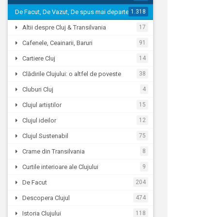
De Facut, De Vazut, De spus mai departe…
1.318
Altii despre Cluj & Transilvania
17
Cafenele, Ceainarii, Baruri
91
Cartiere Cluj
14
Clădirile Clujului: o altfel de poveste
38
Cluburi Cluj
4
Clujul artiștilor
15
Clujul ideilor
12
Clujul Sustenabil
75
Crame din Transilvania
8
Curtile interioare ale Clujului
9
De Facut
204
Descopera Clujul
474
Istoria Clujului
118