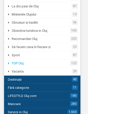
La doi pasi de Cluj
87
Misterele Clujului
13
Obiceiuri si traditii
56
Obiective turistice in Cluj
105
Recomandari Cluj
225
Să facem ceva în fiecare zi
23
Sport
87
TOP Cluj
122
Vacanta
29
Destinații
43
Fără categorie
11
LIFESTYLE Cluj.com
180
Mancare
283
Servicii in Cluj
1.663