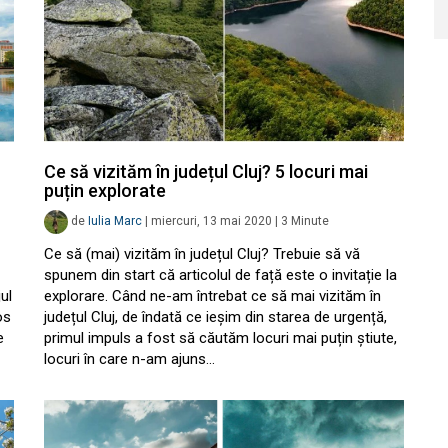
Ce să vizităm în județul Cluj? 5 locuri mai
puțin explorate
de
Iulia Marc
|
miercuri, 13 mai 2020
|
3
Minute
Ce să (mai) vizităm în județul Cluj? Trebuie să vă
spunem din start că articolul de față este o invitație la
jul
explorare. Când ne-am întrebat ce să mai vizităm în
os
județul Cluj, de îndată ce ieșim din starea de urgență,
e
primul impuls a fost să căutăm locuri mai puțin știute,
locuri în care n-am ajuns…