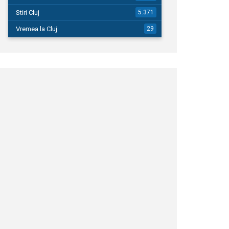
Stiri Cluj
5.371
Vremea la Cluj
29