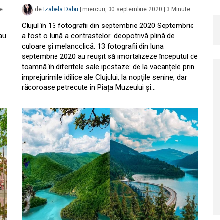
e
de
Izabela Dabu
|
miercuri, 30 septembrie 2020
|
3
Minute
Clujul în 13 fotografii din septembrie 2020 Septembrie
au
a fost o lună a contrastelor: deopotrivă plină de
culoare și melancolică. 13 fotografii din luna
septembrie 2020 au reușit să imortalizeze începutul de
toamnă în diferitele sale ipostaze: de la vacanțele prin
împrejurimile idilice ale Clujului, la nopțile senine, dar
răcoroase petrecute în Piața Muzeului și…