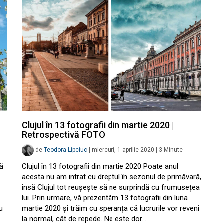
Clujul în 13 fotografii din martie 2020 |
Retrospectivă FOTO
de
Teodora Lipciuc
|
miercuri, 1 aprilie 2020
|
3
Minute
să
Clujul în 13 fotografii din martie 2020 Poate anul
acesta nu am intrat cu dreptul în sezonul de primăvară,
însă Clujul tot reușește să ne surprindă cu frumusețea
lui. Prin urmare, vă prezentăm 13 fotografii din luna
u
martie 2020 și trăim cu speranța că lucrurile vor reveni
la normal, cât de repede. Ne este dor…