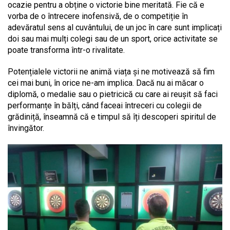
ocazie pentru a obține o victorie bine meritată. Fie că e
vorba de o întrecere inofensivă, de o competiție în
adevăratul sens al cuvântului, de un joc în care sunt implicați
doi sau mai mulți colegi sau de un sport, orice activitate se
poate transforma într-o rivalitate.
Potențialele victorii ne animă viața și ne motivează să fim
cei mai buni, în orice ne-am implica. Dacă nu ai măcar o
diplomă, o medalie sau o pietricică cu care ai reușit să faci
performanțe în bălți, când faceai întreceri cu colegii de
grădiniță, înseamnă că e timpul să îți descoperi spiritul de
învingător.