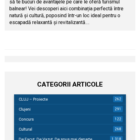
să te bucuri de avantajele pe care le oferă turismul
balnear! Vei descoperi aici combinația perfectă între
natură și cultură, poposind într-un loc ideal pentru o
escapadă relaxantă și revitalizantă.…
CATEGORII ARTICOLE
CLUJ – Proiecte
262
Clujeni
291
Concurs
122
Cultural
268
De Facut, De Vazut, De spus mai departe…
1.318