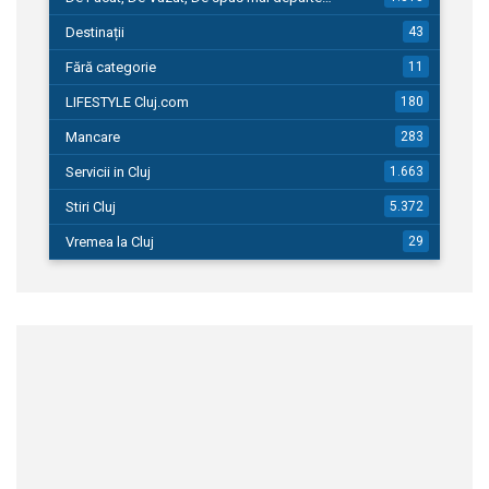
Destinații
43
Fără categorie
11
LIFESTYLE Cluj.com
180
Mancare
283
Servicii in Cluj
1.663
Stiri Cluj
5.372
Vremea la Cluj
29