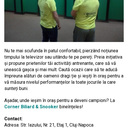
Nu te mai scufunda în patul confortabil, pierzând noțiunea
timpului la televizor sau uitându-te pe pereți. Preia inițiativa
și propune prietenilor tăi activități antrenante, care să vă
unească gașca și mai mult. Caută ocazii care să te aducă
împreuna alături de oamenii dragi ție și ieșiți în oraș pentru a
vă măsura nivelul performanțelor la toate jocurile la care
sunteți buni.
Așadar, unde ieșim în oraș pentru a deveni campioni? La
Corner Biliard & Snooker
bineînțeles!
Contact:
Adresa: Str. Iazului, Nr. 21, Etaj 1, Cluj-Napoca