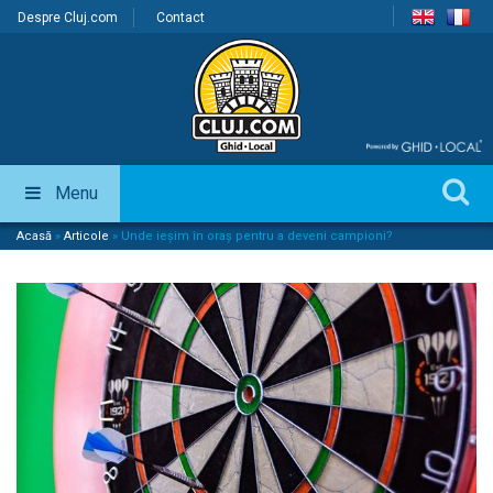
Despre Cluj.com
Contact
Menu
Acasă
»
Articole
»
Unde ieșim în oraș pentru a deveni campioni?