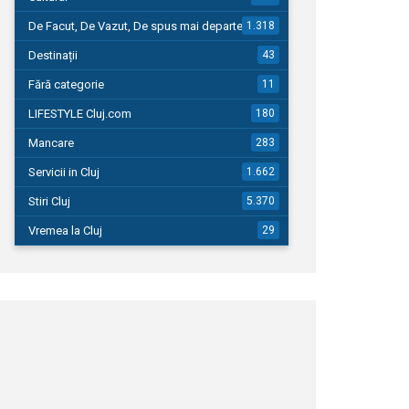
De Facut, De Vazut, De spus mai departe…
1.318
Destinații
43
Fără categorie
11
LIFESTYLE Cluj.com
180
Mancare
283
Servicii in Cluj
1.662
Stiri Cluj
5.370
Vremea la Cluj
29