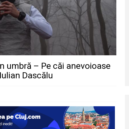
n umbră – Pe căi anevoioase
Iulian Dascălu