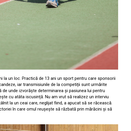
i la un loc. Practică de 13 ani un sport pentru care sponsorii
candeze, iar transmisiunile de la competiții sunt urmărite
ă de unde izvorăște determinarea și pasiunea lui pentru
te cu atâta iscusință. Nu am vrut să realizez un interviu
âlnit la un ceai care, neglijat fiind, a apucat să se răcească.
ctoriei în care omul reușește să răzbată prin mărăcini și să