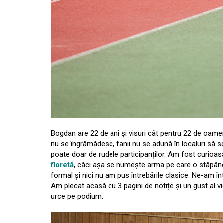
Bogdan are 22 de ani și visuri cât pentru 22 de oamen
nu se îngrămădesc, fanii nu se adună în localuri să s
poate doar de rudele participanților. Am fost curioas
floretă
, căci așa se numește arma pe care o stăpâneș
formal și nici nu am pus întrebările clasice. Ne-am înt
Am plecat acasă cu 3 pagini de notițe și un gust al vi
urce pe podium.