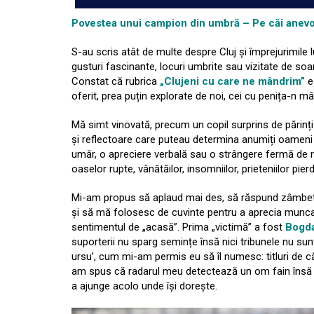
Povestea unui campion din umbră – Pe căi anevoi
S-au scris atât de multe despre Cluj și împrejurimile lu
gusturi fascinante, locuri umbrite sau vizitate de soa
Constat că rubrica
„Clujeni cu care ne mândrim”
e 
oferit, prea puțin explorate de noi, cei cu penița-n mâ
Mă simt vinovată, precum un copil surprins de părin
și reflectoare care puteau determina anumiți oameni 
umăr, o apreciere verbală sau o strângere fermă de m
oaselor rupte, vânătăilor, insomniilor, prieteniilor pier
Mi-am propus să aplaud mai des, să răspund zâmbetelo
și să mă folosesc de cuvinte pentru a aprecia munca
sentimentul de „acasă”. Prima „victimă” a fost
Bogda
suporterii nu sparg semințe însă nici tribunele nu sun
ursu’, cum mi-am permis eu să îl numesc: titluri de că
am spus că radarul meu detectează un om fain însă a
a ajunge acolo unde își dorește.