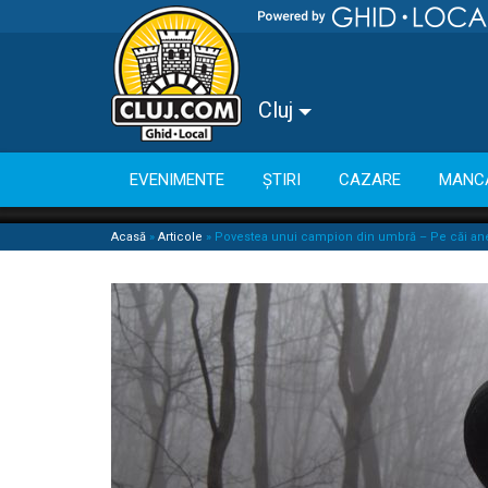
Cluj
EVENIMENTE
ȘTIRI
CAZARE
MANC
Acasă
»
Articole
»
Povestea unui campion din umbră – Pe căi ane