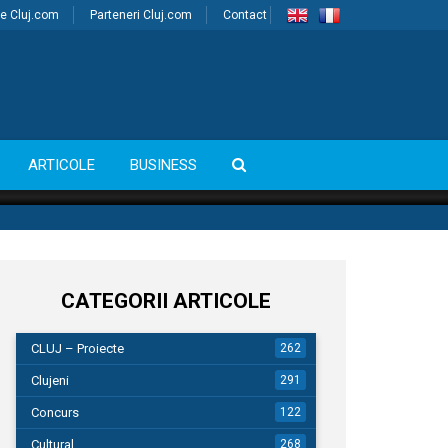
e Cluj.com
Parteneri Cluj.com
Contact
ARTICOLE
BUSINESS
CATEGORII ARTICOLE
CLUJ – Proiecte
262
Clujeni
291
Concurs
122
Cultural
268