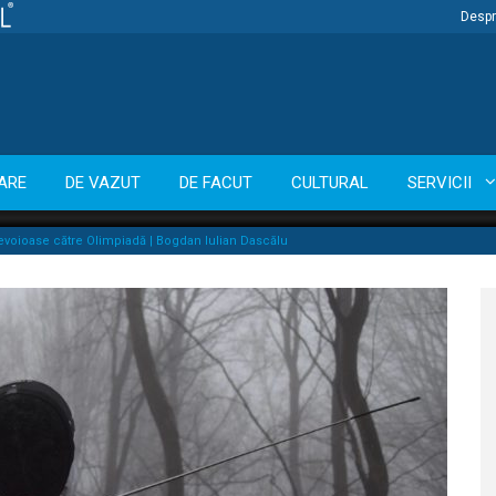
Despr
ARE
DE VAZUT
DE FACUT
CULTURAL
SERVICII
voioase către Olimpiadă | Bogdan Iulian Dascălu