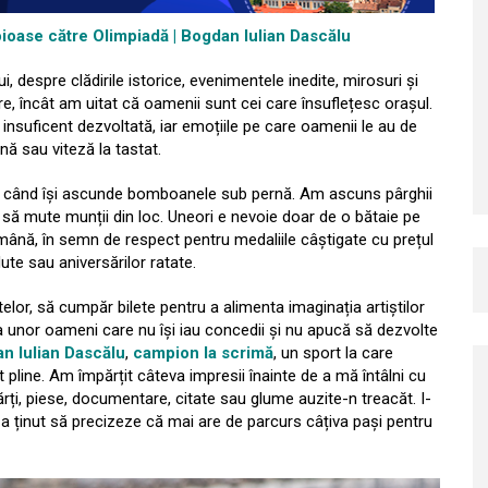
oase către Olimpiadă | Bogdan Iulian Dascălu
i, despre clădirile istorice, evenimentele inedite, mirosuri și
re, încât am uitat că oamenii sunt cei care însuflețesc orașul.
insuficent dezvoltată, iar emoțiile pe care oamenii le au de
nă sau viteză la tastat.
ți când își ascunde bomboanele sub pernă. Am ascuns pârghii
să mute munții din loc. Uneori e nevoie doar de o bătaie pe
ână, în semn de respect pentru medaliile câștigate cu prețul
dute sau aniversărilor ratate.
r, să cumpăr bilete pentru a alimenta imaginația artiștilor
 unor oameni care nu își iau concedii și nu apucă să dezvolte
n Iulian Dascălu
,
campion la scrimă
, un sport la care
t pline. Am împărțit câteva impresii înainte de a mă întâlni cu
rți, piese, documentare, citate sau glume auzite-n treacăt. I-
 ținut să precizeze că mai are de parcurs câțiva pași pentru