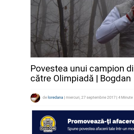
Povestea unui campion di
către Olimpiadă | Bogdan 
de
loredana
|
miercuri, 27 septembrie 2017
|
4
Minute