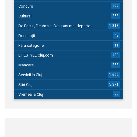
Concurs
122
Cultural
268
De Facut, De Vazut, De spus mai departe…
1.318
Destinații
43
Fără categorie
11
LIFESTYLE Cluj.com
180
Mancare
283
Servicii in Cluj
1.662
Stiri Cluj
5.371
Vremea la Cluj
29