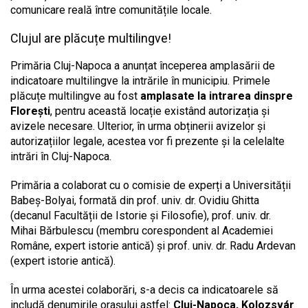
comunicare reală între comunitățile locale.
Clujul are plăcuțe multilingve!
Primăria Cluj-Napoca a anunțat începerea amplasării de
indicatoare multilingve la intrările în municipiu. Primele
plăcuțe multilingve au fost
amplasate la intrarea dinspre
Florești
, pentru această locație existând autorizația și
avizele necesare. Ulterior, în urma obținerii avizelor și
autorizațiilor legale, acestea vor fi prezente și la celelalte
intrări în Cluj-Napoca.
Primăria a colaborat cu o comisie de experți a Universității
Babeș-Bolyai, formată din prof. univ. dr. Ovidiu Ghitta
(decanul Facultății de Istorie și Filosofie), prof. univ. dr.
Mihai Bărbulescu (membru corespondent al Academiei
Române, expert istorie antică) și prof. univ. dr. Radu Ardevan
(expert istorie antică).
În urma acestei colaborări, s-a decis ca indicatoarele să
includă denumirile orașului astfel:
Cluj-Napoca, Kolozsvár