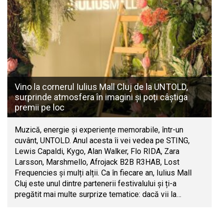
Vino la cornerul Iulius Mall Cluj de la UNTOLD,
surprinde atmosfera în imagini și poți câștiga
premii pe loc
Muzică, energie și experiențe memorabile, într-un
cuvânt, UNTOLD. Anul acesta îi vei vedea pe STING,
Lewis Capaldi, Kygo, Alan Walker, Flo RIDA, Zara
Larsson, Marshmello, Afrojack B2B R3HAB, Lost
Frequencies și mulți alții. Ca în fiecare an, Iulius Mall
Cluj este unul dintre partenerii festivalului și ți-a
pregătit mai multe surprize tematice: dacă vii la…