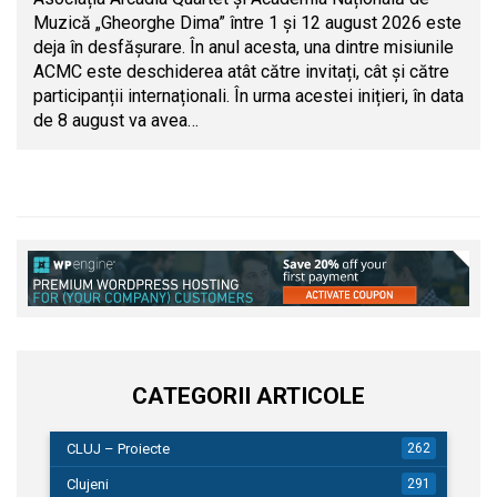
Muzică „Gheorghe Dima” între 1 și 12 august 2026 este
deja în desfășurare. În anul acesta, una dintre misiunile
ACMC este deschiderea atât către invitați, cât și către
participanții internaționali. În urma acestei inițieri, în data
de 8 august va avea…
CATEGORII ARTICOLE
CLUJ – Proiecte
262
Clujeni
291