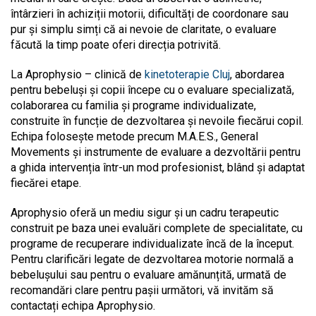
întârzieri în achiziții motorii, dificultăți de coordonare sau
pur și simplu simți că ai nevoie de claritate, o evaluare
făcută la timp poate oferi direcția potrivită.
La Aprophysio –
clinică de
kinetoterapie Cluj
, abordarea
pentru bebeluși și copii începe cu o evaluare specializată,
colaborarea cu familia și programe individualizate,
construite în funcție de dezvoltarea și nevoile fiecărui copil.
Echipa folosește metode precum M.A.E.S., General
Movements și instrumente de evaluare a dezvoltării pentru
a ghida intervenția într-un mod profesionist, blând și adaptat
fiecărei etape.
Aprophysio oferă un mediu sigur și un cadru terapeutic
construit pe baza unei evaluări complete de specialitate, cu
programe de recuperare individualizate încă de la început.
Pentru clarificări legate de dezvoltarea motorie normală a
bebelușului sau pentru o evaluare amănunțită, urmată de
recomandări clare pentru pașii următori, vă invităm să
contactați echipa Aprophysio.