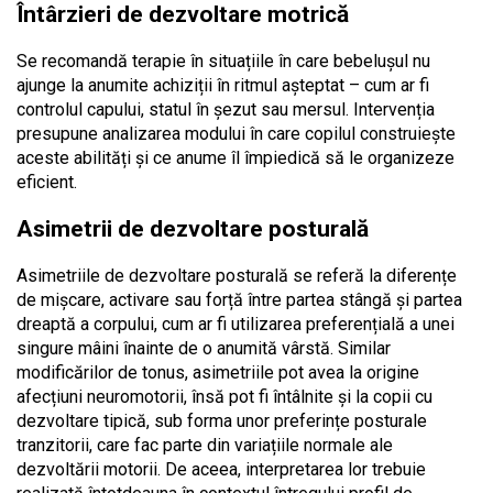
Întârzieri de dezvoltare motrică
Se recomandă terapie în situațiile în care bebelușul nu
ajunge la anumite achiziții în ritmul așteptat – cum ar fi
controlul capului, statul în șezut sau mersul. Intervenția
presupune analizarea modului în care copilul construiește
aceste abilități și ce anume îl împiedică să le organizeze
eficient.
Asimetrii de dezvoltare posturală
Asimetriile de dezvoltare posturală se referă la diferențe
de mișcare, activare sau forță între partea stângă și partea
dreaptă a corpului, cum ar fi utilizarea preferențială a unei
singure mâini înainte de o anumită vârstă. Similar
modificărilor de tonus, asimetriile pot avea la origine
afecțiuni neuromotorii, însă pot fi întâlnite și la copii cu
dezvoltare tipică, sub forma unor preferințe posturale
tranzitorii, care fac parte din variațiile normale ale
dezvoltării motorii. De aceea, interpretarea lor trebuie