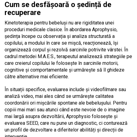
Cum se desfășoară o ședință de
recuperare
Kinetoterapia pentru bebeluși nu are rigiditatea unei
proceduri medicale clasice.
În abordarea Aprophysio,
ședința începe cu observația și analiza structurată a
copilului, a modului în care se mișcă, reacționează, își
organizează corpul și rezolvă sarcinile potrivite vârstei. În
cadrul metodei M.A.E.S., terapeutul analizează strategiile pe
care creierul copilului le folosește în sarcinile motorii,
cognitive și comportamentale și urmărește să îl ghideze
către alternative mai eficiente.
În situații specifice, evaluarea include și videofilmare sau
analiză video, mai ales când se urmărește calitatea
coordonării ori mișcările spontane ale bebelușului. Pentru
copiii mai mari sau atunci când este nevoie de o imagine
mai largă asupra dezvoltării, Aprophysio folosește și
evaluarea SEED, care nu pune un diagnostic, ci conturează
un profil de dezvoltare a diferitelor abilități și direcții de
intervenție.