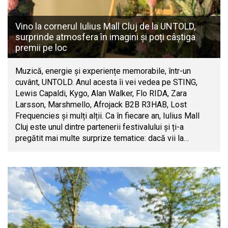
Vino la cornerul Iulius Mall Cluj de la UNTOLD,
surprinde atmosfera în imagini și poți câștiga
premii pe loc
Muzică, energie și experiențe memorabile, într-un
cuvânt, UNTOLD. Anul acesta îi vei vedea pe STING,
Lewis Capaldi, Kygo, Alan Walker, Flo RIDA, Zara
Larsson, Marshmello, Afrojack B2B R3HAB, Lost
Frequencies și mulți alții. Ca în fiecare an, Iulius Mall
Cluj este unul dintre partenerii festivalului și ți-a
pregătit mai multe surprize tematice: dacă vii la…