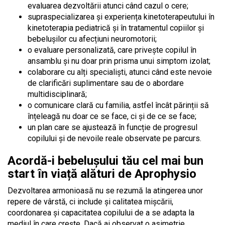
evaluarea dezvoltării atunci când cazul o cere;
supraspecializarea și experiența kinetoterapeutului în
kinetoterapia pediatrică și în tratamentul copiilor și
bebelușilor cu afecțiuni neuromotorii;
o evaluare personalizată, care privește copilul în
ansamblu și nu doar prin prisma unui simptom izolat;
colaborare cu alți specialiști, atunci când este nevoie
de clarificări suplimentare sau de o abordare
multidisciplinară;
o comunicare clară cu familia, astfel încât părinții să
înțeleagă nu doar ce se face, ci și de ce se face;
un plan care se ajustează în funcție de progresul
copilului și de nevoile reale observate pe parcurs.
Acordă-i bebelușului tău cel mai bun
start în viață alături de Aprophysio
Dezvoltarea armonioasă nu se rezumă la atingerea unor
repere de vârstă, ci include și calitatea mișcării,
coordonarea și capacitatea copilului de a se adapta la
mediul în care crește. Dacă ai observat o asimetrie,