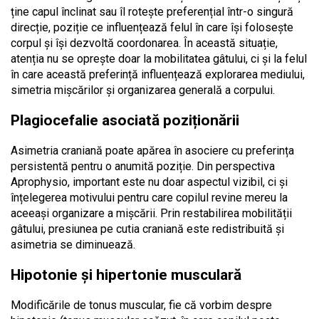
ține capul înclinat sau îl rotește preferențial într-o singură
direcție, poziție ce influențează felul în care își folosește
corpul și își dezvoltă coordonarea. În această situație,
atenția nu se oprește doar la mobilitatea gâtului, ci și la felul
în care această preferință influențează explorarea mediului,
simetria mișcărilor și organizarea generală a corpului.
Plagiocefalie asociată poziționării
Asimetria craniană poate apărea în asociere cu preferința
persistentă pentru o anumită poziție. Din perspectiva
Aprophysio, important este nu doar aspectul vizibil, ci și
înțelegerea motivului pentru care copilul revine mereu la
aceeași organizare a mișcării. Prin restabilirea mobilității
gâtului, presiunea pe cutia craniană este redistribuită și
asimetria se diminuează.
Hipotonie și hipertonie musculară
Modificările de tonus muscular, fie că vorbim despre