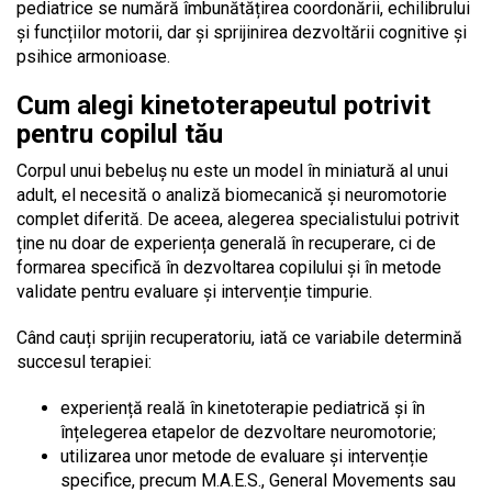
pediatrice se numără îmbunătățirea coordonării, echilibrului
și funcțiilor motorii, dar și sprijinirea dezvoltării cognitive și
psihice armonioase.
Cum alegi kinetoterapeutul potrivit
pentru copilul tău
Corpul unui bebeluș nu este un model în miniatură al unui
adult,
el necesită o analiză biomecanică și neuromotorie
complet diferită
. De aceea, alegerea specialistului potrivit
ține nu doar de experiența generală în recuperare, ci de
formarea specifică în dezvoltarea copilului și în metode
validate pentru evaluare și intervenție timpurie.
Când cauți sprijin recuperatoriu, iată ce variabile determină
succesul terapiei:
experiență reală în kinetoterapie pediatrică și în
înțelegerea etapelor de dezvoltare neuromotorie;
utilizarea unor metode de evaluare și intervenție
specifice, precum M.A.E.S., General Movements sau