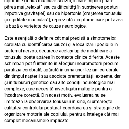
hipotonie (tonus muscular scăzut, în care copilul poate
părea mai „relaxat” sau cu dificultăți în susținerea posturii
împotriva gravitației) sau de hipertonie (creșterea tonusului
și rigiditate musculară), reprezintă simptome care pot avea
la bază o varietate de cauze neurologice.
Este esențială o definire cât mai precisă a simptomelor,
corelată cu identificarea cauzei și a localizării posibile în
sistemul nervos, deoarece același tip de modificare a
tonusului poate apărea în contexte clinice diferite. Aceste
schimbări pot fi întâlnite în afecțiuni neuromotorii precum
paralizia cerebrală, apărută în urma unor leziuni cerebrale
din timpul nașterii sau asociate prematurității extreme, dar
și în tulburări genetice sau alte condiții neurologice mai
complexe, care necesită investigații multiple pentru o
încadrare corectă. Din acest motiv, evaluarea nu se
limitează la observarea tonusului în sine, ci urmărește
calitatea controlului postural, coordonarea și strategiile de
organizare motorie ale copilului, pentru a înțelege cât mai
complet mecanismele implicate.