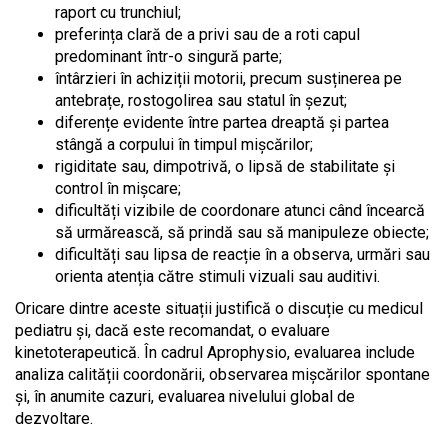
raport cu trunchiul;
preferința clară de a privi sau de a roti capul
predominant într-o singură parte;
întârzieri în achiziții motorii, precum susținerea pe
antebrațe, rostogolirea sau statul în șezut;
diferențe evidente între partea dreaptă și partea
stângă a corpului în timpul mișcărilor;
rigiditate sau, dimpotrivă, o lipsă de stabilitate și
control în mișcare;
dificultăți vizibile de coordonare atunci când încearcă
să urmărească, să prindă sau să manipuleze obiecte;
dificultăți sau lipsa de reacție în a observa, urmări sau
orienta atenția către stimuli vizuali sau auditivi.
Oricare dintre aceste situații justifică o discuție cu medicul
pediatru și, dacă este recomandat, o evaluare
kinetoterapeutică. În cadrul Aprophysio, evaluarea include
analiza calității coordonării, observarea mișcărilor spontane
și, în anumite cazuri, evaluarea nivelului global de
dezvoltare.