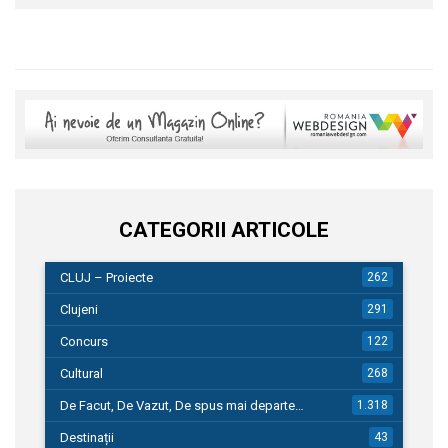
CATEGORII ARTICOLE
CLUJ – Proiecte
262
Clujeni
291
Concurs
122
Cultural
268
De Facut, De Vazut, De spus mai departe…
1.318
Destinații
43