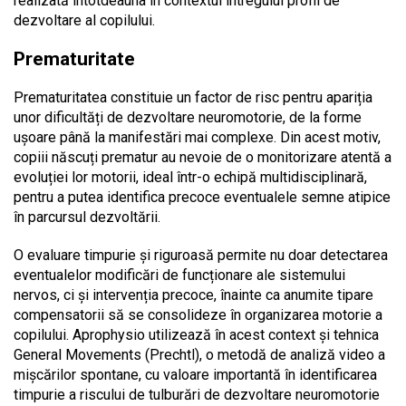
realizată întotdeauna în contextul întregului profil de
dezvoltare al copilului.
Prematuritate
Prematuritatea constituie un factor de risc pentru apariția
unor dificultăți de dezvoltare neuromotorie, de la forme
ușoare până la manifestări mai complexe. Din acest motiv,
copiii născuți prematur au nevoie de o monitorizare atentă a
evoluției lor motorii, ideal într-o echipă multidisciplinară,
pentru a putea identifica precoce eventualele semne atipice
în parcursul dezvoltării.
O evaluare timpurie și riguroasă permite nu doar detectarea
eventualelor modificări de funcționare ale sistemului
nervos, ci și intervenția precoce, înainte ca anumite tipare
compensatorii să se consolideze în organizarea motorie a
copilului. Aprophysio utilizează în acest context și tehnica
General Movements (Prechtl), o metodă de analiză video a
mișcărilor spontane, cu valoare importantă în identificarea
timpurie a riscului de tulburări de dezvoltare neuromotorie