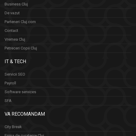
Business Cluj
De vazut
Parteneri Cluj.com
Contact
Vremea Cluj
Petreceri Copii Cluj
IT & TECH
Servicii SEO
Payroll
Software services
SFA
VA RECOMANDAM
City Break
Firma de curatenie Cluj