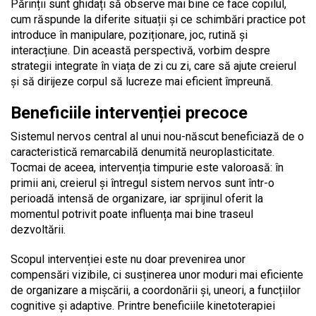
Părinții sunt ghidați să observe mai bine ce face copilul,
cum răspunde la diferite situații și ce schimbări practice pot
introduce în manipulare, poziționare, joc, rutină și
interacțiune. Din această perspectivă, vorbim despre
strategii integrate în viața de zi cu zi, care să ajute creierul
și să dirijeze corpul să lucreze mai eficient împreună.
Beneficiile intervenției precoce
Sistemul nervos central al unui nou-născut beneficiază de o
caracteristică remarcabilă denumită neuroplasticitate.
Tocmai de aceea, intervenția timpurie este valoroasă: în
primii ani, creierul și întregul sistem nervos sunt într-o
perioadă intensă de organizare, iar sprijinul oferit la
momentul potrivit poate influența mai bine traseul
dezvoltării.
Scopul intervenției este nu doar prevenirea unor
compensări vizibile, ci susținerea unor moduri mai eficiente
de organizare a mișcării, a coordonării și, uneori, a funcțiilor
cognitive și adaptive. Printre beneficiile kinetoterapiei