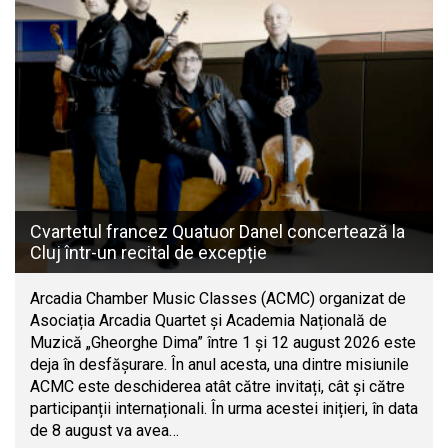
Cvartetul francez Quatuor Danel concertează la
Cluj într-un recital de excepție
Arcadia Chamber Music Classes (ACMC) organizat de
Asociația Arcadia Quartet și Academia Națională de
Muzică „Gheorghe Dima” între 1 și 12 august 2026 este
deja în desfășurare. În anul acesta, una dintre misiunile
ACMC este deschiderea atât către invitați, cât și către
participanții internaționali. În urma acestei inițieri, în data
de 8 august va avea…