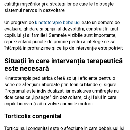
calității mișcărilor și a strategiilor pe care le folosește
sistemul nervos în dezvoltare.
Un program de
kinetoterapie bebeluși
este un demers de
evaluare, ghidare și sprijin al dezvoltării, construit în jurul
copilului și al familiei. Semnele vizibile sunt importante,
reprezentând puncte de pornire pentru a înțelege ce se
întâmplă în profunzime și ce tip de intervenție este potrivit.
Situații în care intervenția terapeutică
este necesară
Kinetoterapia pediatrică oferă soluții eficiente pentru o
serie de afecțiuni, abordate prin tehnici blânde și sigure.
Programul este individualizat, iar evaluarea urmărește nu
doar ceea ce „lipsește” din dezvoltare, ci și felul în care
copilul încearcă să rezolve sarcinile motorii.
Torticolis congenital
Torticolisul congenital este o afecțiune în care bebelușul își