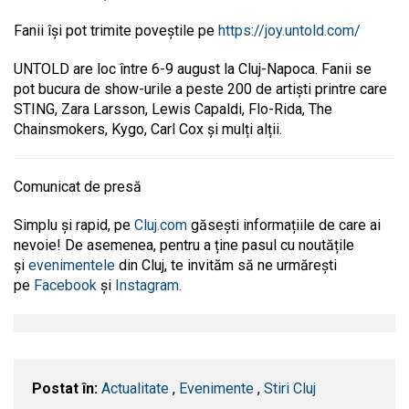
Fanii își pot trimite poveștile pe
https://joy.untold.com/
UNTOLD are loc între 6-9 august la Cluj-Napoca. Fanii se
pot bucura de show-urile a peste 200 de artiști printre care
STING, Zara Larsson, Lewis Capaldi, Flo-Rida, The
Chainsmokers, Kygo, Carl Cox și mulți alții.
Comunicat de presă
Simplu și rapid, pe
Cluj.com
găsești informațiile de care ai
nevoie! De asemenea, pentru a ține pasul cu noutățile
și
evenimentele
din Cluj, te invităm să ne urmărești
pe
Facebook
și
Instagram.
Postat în:
Actualitate
,
Evenimente
,
Stiri Cluj