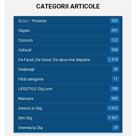
CATEGORII ARTICOLE
CLUJ – Proiecte
262
Clujeni
291
Concurs
122
Cultural
268
De Facut, De Vazut, De spus mai departe…
1.318
Destinații
43
Fără categorie
11
LIFESTYLE Cluj.com
180
Mancare
283
Servicii in Cluj
1.662
Stiri Cluj
5.367
Vremea la Cluj
29