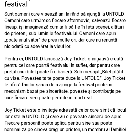
festival
Sunt oameni care visează ani la rând să ajungă la UNTOLD.
Oameni care urmăresc fiecare aftermovie, salvează fiecare
lineup, își imaginează cum ar fi să fie în fața scenei, alături
de prieteni, sub luminile festivalului. Oameni care spun
„poate anul viitor” de prea multe ori, dar care nu renunță
niciodată cu adevărat la visul lor.
Pentru ei, UNTOLD lansează Joy Ticket, o inițiativă creată
pentru cei care poartă festivalul în suflet, dar pentru care
prețul unui bilet poate fi o barieră. Sub mesajul „Bilet plătit
cu vise. Povestea ta te poate duce la UNTOLD.”, Joy Ticket
le oferă fanilor șansa de a ajunge la festival printr-un
mecanism bazat pe sinceritate, poveste și contribuția pe
care fiecare și-o poate permite în mod real.
Joy Ticket este o invitație adresată celor care simt că locul
lor este la UNTOLD și care au o poveste sinceră de spus.
Fiecare persoană poate aplica pentru sine sau poate
nominaliza pe cineva drag: un prieten, un membru al familiei