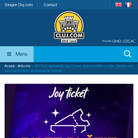
Despre Cluj.com
Contact
Menu
Acasă
»
Articole
»
UNTOLD lansează Joy Ticket: biletul plătit cu vise, pentru cei
care își doresc să ajungă la festival