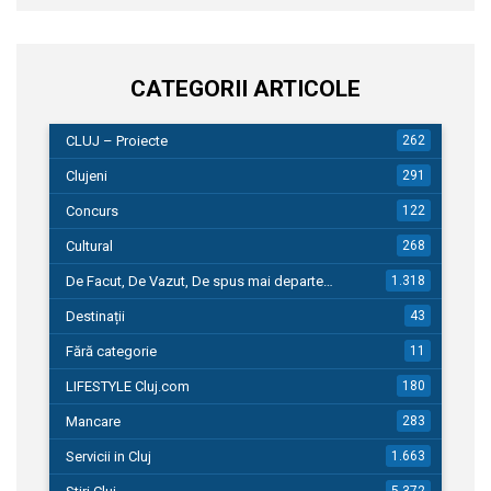
CATEGORII ARTICOLE
CLUJ – Proiecte
262
Clujeni
291
Concurs
122
Cultural
268
De Facut, De Vazut, De spus mai departe…
1.318
Destinații
43
Fără categorie
11
LIFESTYLE Cluj.com
180
Mancare
283
Servicii in Cluj
1.663
5.372