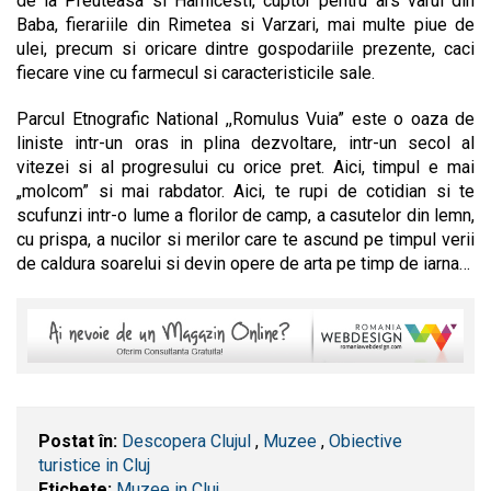
de la Preuteasa si Harnicesti, cuptor pentru ars varul din
Baba, fierariile din Rimetea si Varzari, mai multe piue de
ulei, precum si oricare dintre gospodariile prezente, caci
fiecare vine cu farmecul si caracteristicile sale.
Parcul Etnografic National ,,Romulus Vuia” este o oaza de
liniste intr-un oras in plina dezvoltare, intr-un secol al
vitezei si al progresului cu orice pret. Aici, timpul e mai
„molcom” si mai rabdator. Aici, te rupi de cotidian si te
scufunzi intr-o lume a florilor de camp, a casutelor din lemn,
cu prispa, a nucilor si merilor care te ascund pe timpul verii
de caldura soarelui si devin opere de arta pe timp de iarna…
Postat în:
Descopera Clujul
,
Muzee
,
Obiective
turistice in Cluj
Etichete:
Muzee in Cluj