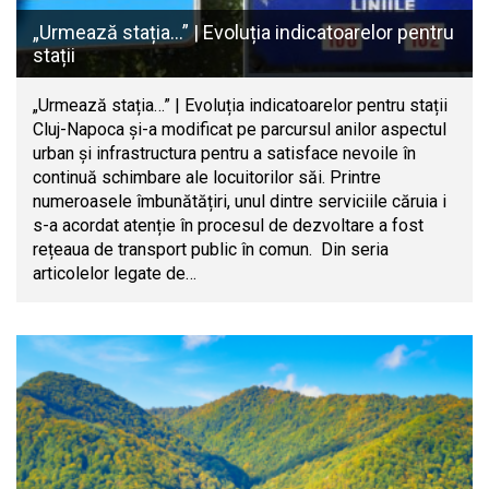
„Urmează stația…” | Evoluția indicatoarelor pentru
stații
„Urmează stația…” | Evoluția indicatoarelor pentru stații
Cluj-Napoca și-a modificat pe parcursul anilor aspectul
urban și infrastructura pentru a satisface nevoile în
continuă schimbare ale locuitorilor săi. Printre
numeroasele îmbunătățiri, unul dintre serviciile căruia i
s-a acordat atenție în procesul de dezvoltare a fost
rețeaua de transport public în comun. Din seria
articolelor legate de…