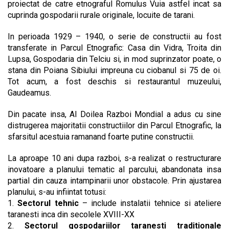
proiectat de catre etnograful Romulus Vuia astfel incat sa
cuprinda gospodarii rurale originale, locuite de tarani.
In perioada 1929 – 1940, o serie de constructii au fost
transferate in Parcul Etnografic: Casa din Vidra, Troita din
Lupsa, Gospodaria din Telciu si, in mod suprinzator poate, o
stana din Poiana Sibiului impreuna cu ciobanul si 75 de oi.
Tot acum, a fost deschis si restaurantul muzeului,
Gaudeamus.
Din pacate insa, Al Doilea Razboi Mondial a adus cu sine
distrugerea majoritatii constructiilor din Parcul Etnografic, la
sfarsitul acestuia ramanand foarte putine constructii.
La aproape 10 ani dupa razboi, s-a realizat o restructurare
inovatoare a planului tematic al parcului, abandonata insa
partial din cauza intampinarii unor obstacole. Prin ajustarea
planului, s-au infiintat totusi:
1.
Sectorul tehnic
– include instalatii tehnice si ateliere
taranesti inca din secolele XVIII-XX
2.
Sectorul gospodariilor taranesti traditionale