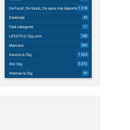
De Facut, De Vazut, De spus mai departe…
1.318
Destinații
43
Fără categorie
11
LIFESTYLE Cluj.com
180
Mancare
283
Servicii in Cluj
1.663
Stiri Cluj
5.372
Vremea la Cluj
29