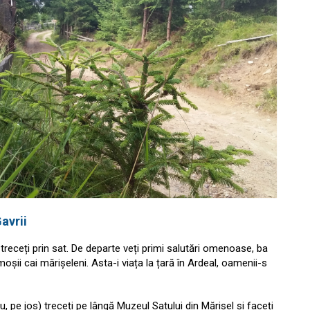
avrii
 treceți prin sat. De departe veți primi salutări omenoase, ba
moșii cai mărișeleni. Asta-i viața la țară în Ardeal, oamenii-s
u, pe jos) treceți pe lângă Muzeul Satului din Mărișel și faceți