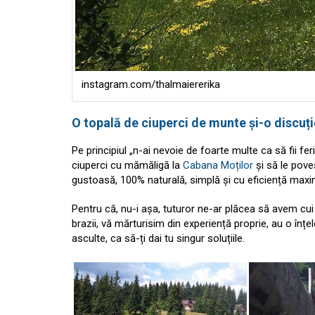
instagram.com/thalmaiererika
O topală de ciuperci de munte și-o discuți
Pe principiul „n-ai nevoie de foarte multe ca să fii f
ciuperci cu mămăligă la
Cabana Moților
și să le poves
gustoasă, 100% naturală, simplă și cu eficiență maxi
Pentru că, nu-i așa, tuturor ne-ar plăcea să avem cui 
brazii, vă mărturisim din experiență proprie, au o înț
asculte, ca să-ți dai tu singur soluțiile.