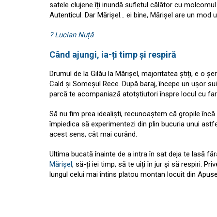
satele clujene îți inundă sufletul călător cu molcomul v
Autenticul. Dar Mărișel… ei bine, Mărișel are un mod un
? Lucian Nuță
Când ajungi, ia-ți timp și respiră
Drumul de la Gilău la Mărișel, majoritatea știți, e o șe
Cald și Someșul Rece. După baraj, începe un ușor suiș
parcă te acompaniază atotștiutori înspre locul cu fa
Să nu fim prea idealiști, recunoaștem că gropile încă 
împiedica să experimentezi din plin bucuria unui astf
acest sens, cât mai curând.
Ultima bucată înainte de a intra în sat deja te lasă f
Mărișel
, să-ți iei timp, să te uiți în jur și să respiri.
lungul celui mai întins platou montan locuit din Apus