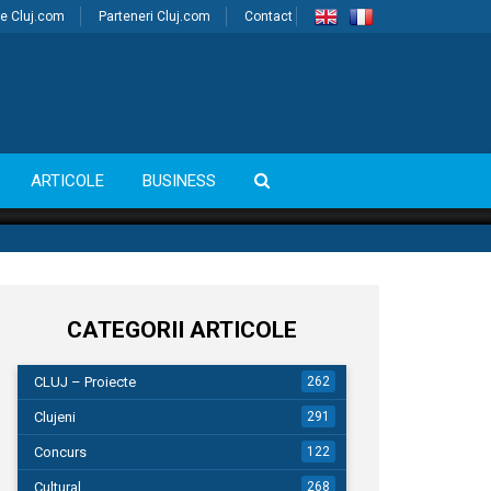
e Cluj.com
Parteneri Cluj.com
Contact
ARTICOLE
BUSINESS
CATEGORII ARTICOLE
CLUJ – Proiecte
262
Clujeni
291
Concurs
122
Cultural
268