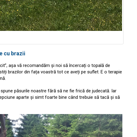
e cu brazii
ericit”, așa vă recomandăm și noi să încercați o topală de
tiți brazilor din fața voastră tot ce aveți pe suflet. E o terapie
mă.
spune păsurile noastre fără să ne fie frică de judecată. Iar
elepciune aparte și simt foarte bine când trebuie să tacă și să