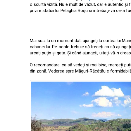
o scurtă vizită. Nu e mult de văzut, dar e autentic și
privire statuii lui Pelaghia Roșu și întrebați-vă ce-a 
Mai sus, la un moment dat, ajungeți la curtea lui Mari
cabanei lui. Pe-acolo trebuie să treceți ca să ajungeți
urcați puțin și gata. Și când ajungeți, uitați-vă-n dre
O recomandare: ca să vedeți și mai bine, mergeți puți
din zonă. Vederea spre Măguri-Răcătău e formidabilă,