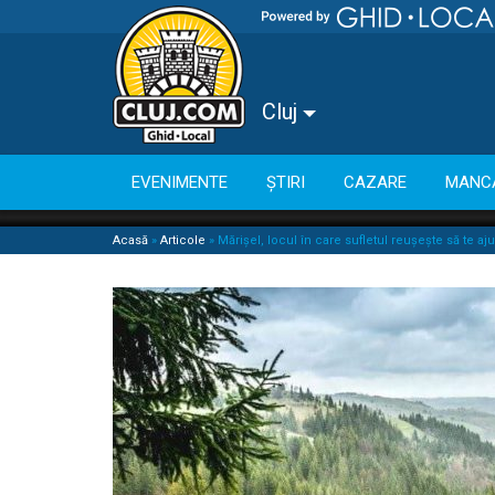
Cluj
EVENIMENTE
ȘTIRI
CAZARE
MANC
Acasă
»
Articole
»
Mărișel, locul în care sufletul reușește să te a