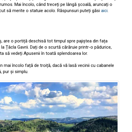
 frumos. Mai încolo, când treceți pe lângă școală, aruncați o
făcut să merite o statuie acolo. Răspunsuri puteți găsi
aici
.
ș, are o portiță deschisă tot timpul spre pajiștea din fața
 la Țâcla Gavrii. Dați de o scurtă cărăruie printr-o pădurice,
apta să vedeți Apusenii în toată splendoarea lor.
n mai încolo față de troiță, dacă vă lasă vecinii cu cabanele
 pur și simplu.