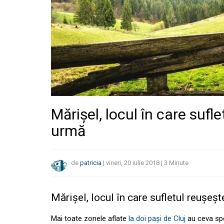
Mărișel, locul în care sufl
urmă
de
patricia
|
vineri, 20 iulie 2018
|
3
Minute
Mărișel, locul în care sufletul reușeș
Mai toate zonele aflate
la doi pași de Cluj
au ceva spe