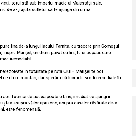
ieții, totul stă sub imperiul magic al Majestății sale,
ic de a-ți ajuta sufletul să te ajungă din urmă.
rpuire lină de-a lungul lacului Tarnița, cu trecere prin Someșul
 înspre Mărișel, un drum pavat cu liniște și copaci, care
rmec iremediabil.
nerezolvate în totalitate pe ruta Cluj – Mărișel te pot
el de drum montan, dar sperăm că lucrurile vor fi remediate în
ără aer. Tocmai de aceea poate e bine, imediat ce ajungi în
 Priveliștea asupra văilor apusene, asupra caselor răsfirate de-a
eni, este fenomenală.