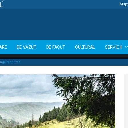
Despr
ARE
DE VAZUT
DE FACUT
CULTURAL
SERVICII
jungă din urmă