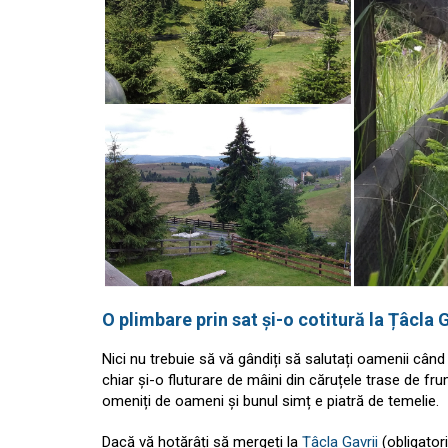
O plimbare prin sat și-o cotitură la Țâcla G
Nici nu trebuie să vă gândiți să salutați oamenii când
chiar și-o fluturare de mâini din căruțele trase de fru
omeniți de oameni și bunul simț e piatră de temelie.
Dacă vă hotărâți să mergeți la
Țâcla Gavrii
(obligatori