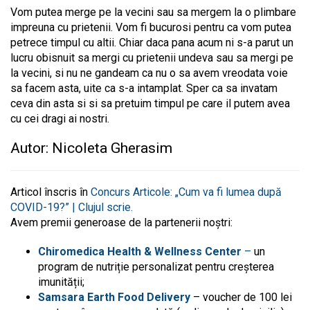
Vom putea merge pe la vecini sau sa mergem la o plimbare
impreuna cu prietenii. Vom fi bucurosi pentru ca vom putea
petrece timpul cu altii. Chiar daca pana acum ni s-a parut un
lucru obisnuit sa mergi cu prietenii undeva sau sa mergi pe
la vecini, si nu ne gandeam ca nu o sa avem vreodata voie
sa facem asta, uite ca s-a intamplat. Sper ca sa invatam
ceva din asta si si sa pretuim timpul pe care il putem avea
cu cei dragi ai nostri.
Autor: Nicoleta Gherasim
Articol înscris în
Concurs Articole: „Cum va fi lumea după
COVID-19?” | Clujul scrie.
Avem premii generoase de la partenerii noștri:
Chiromedica Health & Wellness Center
–
un
program de nutriție personalizat pentru creșterea
imunității;
Samsara Earth Food Delivery
– voucher de 100 lei