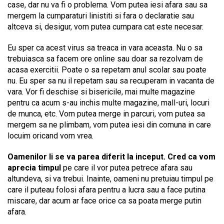
case, dar nu va fi o problema. Vom putea iesi afara sau sa
mergem la cumparaturi linistiti si fara o declaratie sau
altceva si, desigur, vom putea cumpara cat este necesar.
Eu sper ca acest virus sa treaca in vara aceasta. Nu o sa
trebuiasca sa facem ore online sau doar sa rezolvam de
acasa exercitii. Poate o sa repetam anul scolar sau poate
nu. Eu sper sa nu il repetam sau sa recuperam in vacanta de
vara. Vor fi deschise si bisericile, mai multe magazine
pentru ca acum s-au inchis multe magazine, mall-uri, locuri
de munca, etc. Vom putea merge in parcuri, vom putea sa
mergem sa ne plimbam, vom putea iesi din comuna in care
locuim oricand vom vrea.
Oamenilor li se va parea diferit la inceput. Cred ca vom
aprecia timpul
pe care il vor putea petrece afara sau
altundeva, si va trebui. Inainte, oameni nu pretuiau timpul pe
care il puteau folosi afara pentru a lucra sau a face putina
miscare, dar acum ar face orice ca sa poata merge putin
afara.