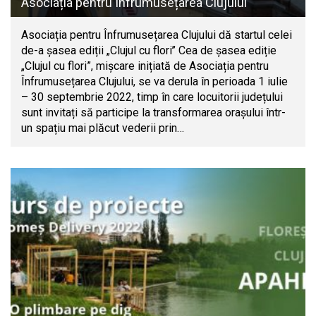
Asociația pentru Înfrumusețarea Clujului
Asociația pentru Înfrumusețarea Clujului dă startul celei
de-a șasea ediții „Clujul cu flori’’ Cea de șasea ediție
„Clujul cu flori”, mișcare inițiată de Asociația pentru
Înfrumusețarea Clujului, se va derula în perioada 1 iulie
– 30 septembrie 2022, timp în care locuitorii județului
sunt invitați să participe la transformarea orașului într-
un spațiu mai plăcut vederii prin…