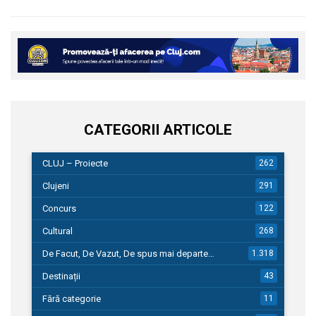
CATEGORII ARTICOLE
CLUJ – Proiecte
262
Clujeni
291
Concurs
122
Cultural
268
De Facut, De Vazut, De spus mai departe…
1.318
Destinații
43
Fără categorie
11