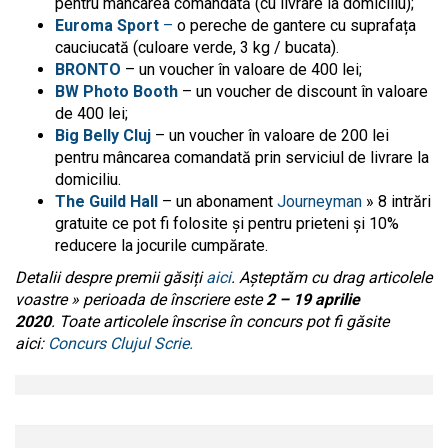
pentru mâncarea comandată (cu livrare la domiciliu);
Euroma Sport
–
o pereche de gantere cu suprafața
cauciucată (culoare verde, 3 kg / bucata).
BRONTO
– un voucher în valoare de 400 lei;
BW Photo Booth
– un voucher de discount în valoare
de 400 lei;
Big Belly Cluj
– un voucher în valoare de 200 lei
pentru mâncarea comandată prin serviciul de livrare la
domiciliu.
The Guild Hall
– un abonament
Journeyman
» 8 intrări
gratuite ce pot fi folosite și pentru prieteni și 10%
reducere la jocurile cumpărate.
Detalii despre premii găsiți
aici
. Așteptăm cu drag articolele
voastre » perioada de înscriere este
2 – 19 aprilie
2020
.
Toate articolele înscrise în concurs pot fi găsite
aici:
Concurs Clujul Scrie.