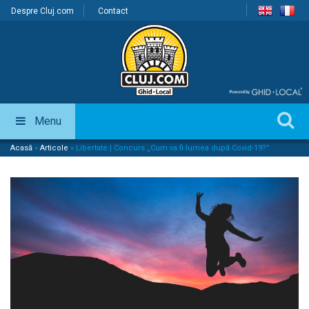
Despre Cluj.com
Contact
Menu
Acasă
»
Articole
»
Libertate | Concurs „Cum va fi lumea după Covid-19?”