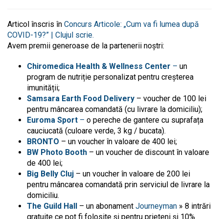
Articol înscris în
Concurs Articole: „Cum va fi lumea după
COVID-19?” | Clujul scrie.
Avem premii generoase de la partenerii noștri:
Chiromedica Health & Wellness Center
–
un
program de nutriție personalizat pentru creșterea
imunității;
Samsara Earth Food Delivery
– voucher de 100 lei
pentru mâncarea comandată (cu livrare la domiciliu);
Euroma Sport
–
o pereche de gantere cu suprafața
cauciucată (culoare verde, 3 kg / bucata).
BRONTO
– un voucher în valoare de 400 lei;
BW Photo Booth
– un voucher de discount în valoare
de 400 lei;
Big Belly Cluj
– un voucher în valoare de 200 lei
pentru mâncarea comandată prin serviciul de livrare la
domiciliu.
The Guild Hall
– un abonament
Journeyman
» 8 intrări
gratuite ce pot fi folosite și pentru prieteni și 10%