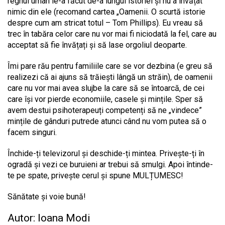
regnul uman le-a făcut de-a lungul istoriei și nu a învățat
nimic din ele (recomand cartea „Oamenii. O scurtă istorie
despre cum am stricat totul – Tom Phillips). Eu vreau să
trec în tabăra celor care nu vor mai fi niciodată la fel, care au
acceptat să fie învățați și să lase orgoliul deoparte.
Îmi pare rău pentru familiile care se vor dezbina (e greu să
realizezi că ai ajuns să trăiești lângă un străin), de oamenii
care nu vor mai avea slujbe la care să se întoarcă, de cei
care își vor pierde economiile, casele și mințile. Sper să
avem destui psihoterapeuți competenți să ne „vindece”
mințile de gânduri putrede atunci când nu vom putea să o
facem singuri.
Închide-ți televizorul și deschide-ți mintea. Privește-ți în
ogradă și vezi ce buruieni ar trebui să smulgi. Apoi întinde-
te pe spate, privește cerul și spune MULȚUMESC!
Sănătate și voie bună!
Autor: Ioana Modi