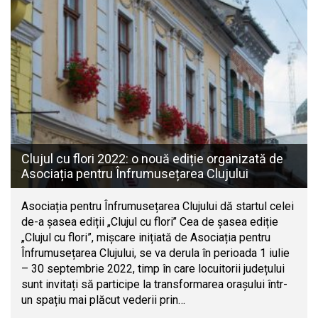
Clujul cu flori 2022: o nouă ediție organizată de
Asociația pentru Înfrumusețarea Clujului
Asociația pentru Înfrumusețarea Clujului dă startul celei
de-a șasea ediții „Clujul cu flori’’ Cea de șasea ediție
„Clujul cu flori”, mișcare inițiată de Asociația pentru
Înfrumusețarea Clujului, se va derula în perioada 1 iulie
– 30 septembrie 2022, timp în care locuitorii județului
sunt invitați să participe la transformarea orașului într-
un spațiu mai plăcut vederii prin…