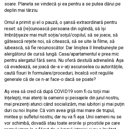
soare. Planeta se vindecă și ea pentru a se putea dărui pe
deplin mai târziu.
Omul a primit și el o pauză, o șansă extraordinară pentru
reset: să (re)cunoască persoana din oglindă, să își
îmbrățișeze mai mult soția/soțul/copilul, să se joace, să
gătească rețete noi, să citească, să se uite la filme, să
iubească, să fie recunoscător. Dar liniștea îl înnebunește pe
alergătorul de cursă lungă. Casa/apartamentul e prea mic
pentru alergatul fără sens. Nu oferă destulă adrenalină. Așa
că evadează, se joacă de-a v-ați ascunselea cu autoritățile,
caută fisuri în formulare/proceduri, încalcă voit regulile
generale că de ce n-ar face-o dacă se poate?
Aș vrea să cred că după COVID19 vom fi cu toții mai
înțelepți, mai atenți la oamenii și peisajele din jurul nostru,
mai prezenți atunci când socializăm, mai iubitori și mai puțin
duri cu noi înșine. Că vom avea grijă mai mare de trupul,
mintea și sufletul nostru, dar nu va fi așa. Unii oameni nu se
vor schimbă, dovadă stau toate erorile și prostiile pe care