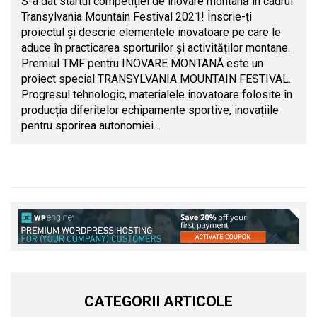
S-a dat startul competiției de inovare montană în cadrul
Transylvania Mountain Festival 2021! Înscrie-ți
proiectul și descrie elementele inovatoare pe care le
aduce în practicarea sporturilor și activităților montane.
Premiul TMF pentru INOVARE MONTANĂ este un
proiect special TRANSYLVANIA MOUNTAIN FESTIVAL.
Progresul tehnologic, materialele inovatoare folosite în
producția diferitelor echipamente sportive, inovațiile
pentru sporirea autonomiei…
CATEGORII ARTICOLE