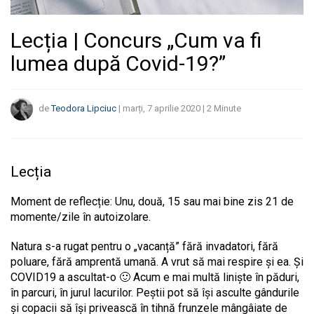
Lecția | Concurs „Cum va fi
lumea după Covid-19?”
de
Teodora Lipciuc
|
marți, 7 aprilie 2020
|
2
Minute
Lecția
Moment de reflecție: Unu, două, 15 sau mai bine zis 21 de
momente/zile în autoizolare.
Natura s-a rugat pentru o „vacanță” fără invadatori, fără
poluare, fără amprentă umană. A vrut să mai respire și ea. Și
COVID19 a ascultat-o 🙂 Acum e mai multă liniște în păduri,
în parcuri, în jurul lacurilor. Peștii pot să își asculte gândurile
și copacii să își privească în tihnă frunzele mângâiate de