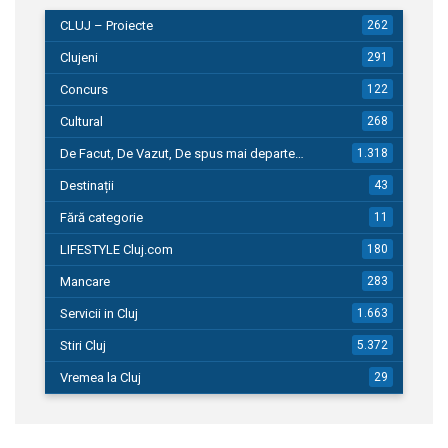
CLUJ – Proiecte
262
Clujeni
291
Concurs
122
Cultural
268
De Facut, De Vazut, De spus mai departe…
1.318
Destinații
43
Fără categorie
11
LIFESTYLE Cluj.com
180
Mancare
283
Servicii in Cluj
1.663
Stiri Cluj
5.372
Vremea la Cluj
29