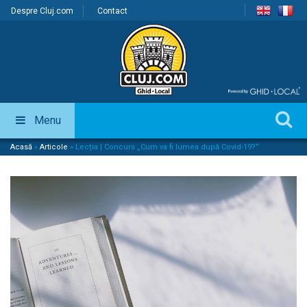
Despre Cluj.com
Contact
Menu
Acasă
»
Articole
»
Lecția | Concurs „Cum va fi lumea după Covid-19?”