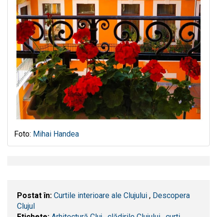
Foto:
Mihai Handea
Postat în:
Curtile interioare ale Clujului
,
Descopera
Clujul
Etichete:
Arhitectură Cluj
,
clădirile Clujului
,
curti