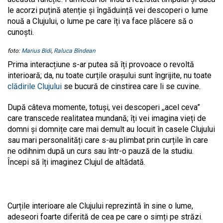
le acorzi puțină atenție și îngăduință vei descoperi o lume
nouă a Clujului, o lume pe care îți va face plăcere să o
cunoști.
foto:
Marius Bidi
,
Raluca Bîndean
Prima interacțiune s-ar putea să îți provoace o revoltă
interioară; da, nu toate curțile orașului sunt îngrijite, nu toate
clădirile Clujului
se bucură de cinstirea care li se cuvine.
După câteva momente, totuși, vei descoperi ,,acel ceva”
care transcede realitatea mundană; îți vei imagina vieți de
domni și domnițe care mai demult au locuit în casele Clujului
sau mari personalități care s-au plimbat prin curțile în care
ne odihnim după un curs sau într-o pauză de la studiu.
Începi să îți imaginez Clujul de altădată.
Curțile interioare ale Clujului reprezintă în sine o lume,
adeseori foarte diferită de cea pe care o simți pe străzi.