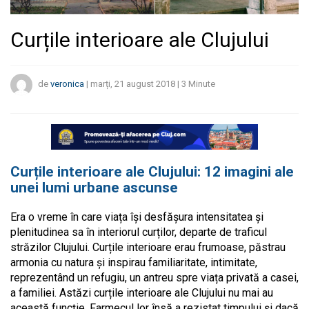
Curțile interioare ale Clujului
de
veronica
|
marți, 21 august 2018
|
3
Minute
Curțile interioare ale Clujului: 12 imagini ale
unei lumi urbane ascunse
Era o vreme în care viața își desfășura intensitatea și
plenitudinea sa în interiorul curților, departe de traficul
străzilor Clujului. Curțile interioare erau frumoase, păstrau
armonia cu natura și inspirau familiaritate, intimitate,
reprezentând un refugiu, un antreu spre viața privată a casei,
a familiei. Astăzi curțile interioare ale Clujului nu mai au
această funcție. Farmecul lor însă a rezistat timpului și dacă