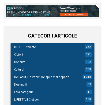
CATEGORII ARTICOLE
CLUJ – Proiecte
262
Clujeni
291
Concurs
122
Cultural
268
De Facut, De Vazut, De spus mai departe…
1.318
Destinații
43
Fără categorie
11
LIFESTYLE Cluj.com
180