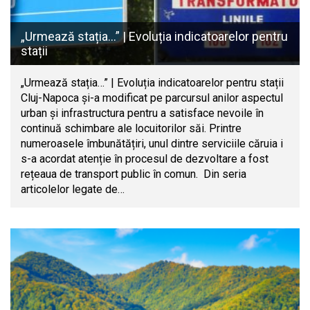
„Urmează stația…” | Evoluția indicatoarelor pentru
stații
„Urmează stația…” | Evoluția indicatoarelor pentru stații
Cluj-Napoca și-a modificat pe parcursul anilor aspectul
urban și infrastructura pentru a satisface nevoile în
continuă schimbare ale locuitorilor săi. Printre
numeroasele îmbunătățiri, unul dintre serviciile căruia i
s-a acordat atenție în procesul de dezvoltare a fost
rețeaua de transport public în comun. Din seria
articolelor legate de…