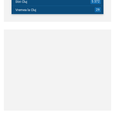
Stiri Cluj
5.372
Vremea la Cluj
29