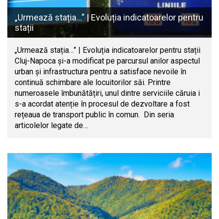
„Urmează stația…” | Evoluția indicatoarelor pentru
stații
„Urmează stația…” | Evoluția indicatoarelor pentru stații
Cluj-Napoca și-a modificat pe parcursul anilor aspectul
urban și infrastructura pentru a satisface nevoile în
continuă schimbare ale locuitorilor săi. Printre
numeroasele îmbunătățiri, unul dintre serviciile căruia i
s-a acordat atenție în procesul de dezvoltare a fost
rețeaua de transport public în comun. Din seria
articolelor legate de…