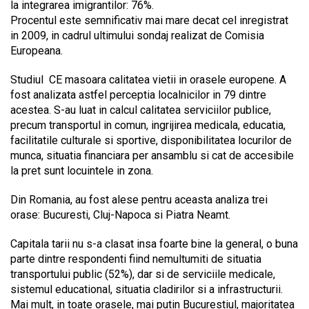
la integrarea imigrantilor: 76%.
Procentul este semnificativ mai mare decat cel inregistrat
in 2009, in cadrul ultimului sondaj realizat de Comisia
Europeana.
Studiul CE masoara calitatea vietii in orasele europene. A
fost analizata astfel perceptia localnicilor in 79 dintre
acestea. S-au luat in calcul calitatea serviciilor publice,
precum transportul in comun, ingrijirea medicala, educatia,
facilitatile culturale si sportive, disponibilitatea locurilor de
munca, situatia financiara per ansamblu si cat de accesibile
la pret sunt locuintele in zona.
Din Romania, au fost alese pentru aceasta analiza trei
orase: Bucuresti, Cluj-Napoca si Piatra Neamt.
Capitala tarii nu s-a clasat insa foarte bine la general, o buna
parte dintre respondenti fiind nemultumiti de situatia
transportului public (52%), dar si de serviciile medicale,
sistemul educational, situatia cladirilor si a infrastructurii.
Mai mult, in toate orasele, mai putin Bucurestiul, majoritatea