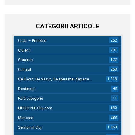
CATEGORII ARTICOLE
CLUJ – Proiecte
262
Clujeni
291
Concurs
122
Cultural
268
De Facut, De Vazut, De spus mai departe…
1.318
Destinații
43
Fără categorie
11
LIFESTYLE Cluj.com
180
Mancare
283
Servicii in Cluj
1.663