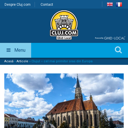
Despre Cluj.com
Contact
Menu
Acasă
»
Articole
»
Clujul – cel mai primitor oras din Europa