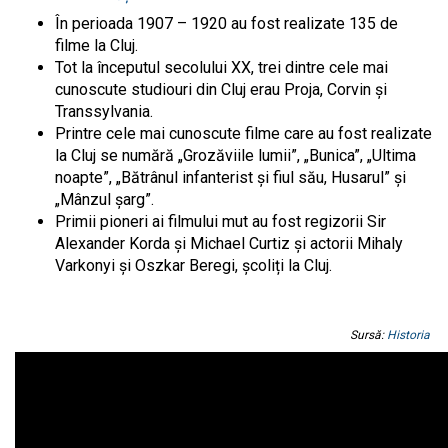
În perioada 1907 – 1920 au fost realizate 135 de
filme la Cluj.
Tot la începutul secolului XX, trei dintre cele mai
cunoscute studiouri din Cluj erau Proja, Corvin și
Transsylvania.
Printre cele mai cunoscute filme care au fost realizate
la Cluj se numără „Grozăviile lumii”, „Bunica”, „Ultima
noapte”, „Bătrânul infanterist și fiul său, Husarul” și
„Mânzul șarg”.
Primii pioneri ai filmului mut au fost regizorii Sir
Alexander Korda şi Michael Curtiz și actorii Mihaly
Varkonyi şi Oszkar Beregi, școliți la Cluj.
Sursă:
Historia