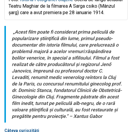
Teatru Maghiar de la filmarea A Sarga csiko (Mânzul
șarg) care a avut premiera pe 28 ianuarie 1914.
„Acest film poate fi considerat prima peliculă de
popularizare ştiinţifică din lume, primul pseudo-
documentar din istoria filmului, care prelucrează o
problemă majoră a acelor vremuri:răspândirea
bolilor venerice, în special a sifilisului. Filmul a fost
realizat de către producătorul şi regizorul Jenő
Janovics, împreună cu profesorul doctor C.
Levaditi, renumit medic venerolog reîntors la Cluj
de la Paris, cu concursul renumitului ginecolog prof.
dr. Dominic Stanca, fondatorul Clinicii de Obstetrică-
Ginecologie din Cluj. Fragmente păstrate din acest
film inedit, turnat pe peliculă alb-negru, de o rară
valoare ştiinţifică şi culturală, au fost restaurate şi
pregătite pentru proiecţie.” – Xantus Gabor
Câteva curiozități