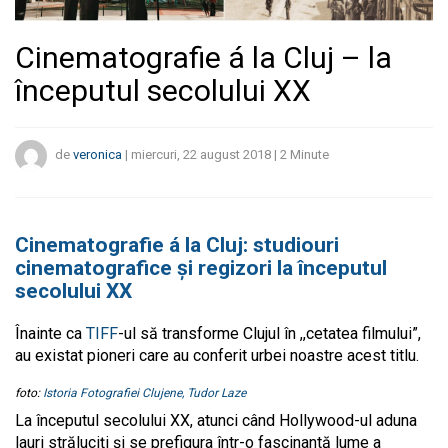
Cinematografie á la Cluj – la
începutul secolului XX
de
veronica
|
miercuri, 22 august 2018
|
2
Minute
Cinematografie á la Cluj: studiouri
cinematografice și regizori la începutul
secolului XX
Înainte ca
TIFF
-ul să transforme Clujul în ,,cetatea filmului”,
au existat pioneri care au conferit urbei noastre acest titlu.
foto:
Istoria Fotografiei Clujene,
Tudor Laze
La începutul secolului XX, atunci când Hollywood-ul aduna
lauri străluciți și se prefigura într-o fascinantă lume a