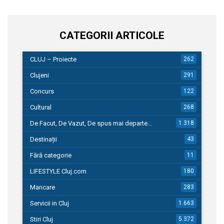
CATEGORII ARTICOLE
CLUJ – Proiecte
262
Clujeni
291
Concurs
122
Cultural
268
De Facut, De Vazut, De spus mai departe…
1.318
Destinații
43
Fără categorie
11
LIFESTYLE Cluj.com
180
Mancare
283
Servicii in Cluj
1.663
Stiri Cluj
5.372