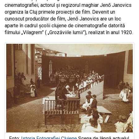
cinematografiei, actorul și regizorul maghiar Jenő Janovics
organiza la Cluj primele proiecții de film. Devenit un
cunoscut producător de film, Jenő Janovics are un loc
aparte în cadrul școlii clujene de cinematografie datorită
filmului „Vilagrem” ( „Grozăviile lumii”), realizat în anul 1920.
Foto:
Istoria Fotografiei Clujene
Scena de lângă actualul