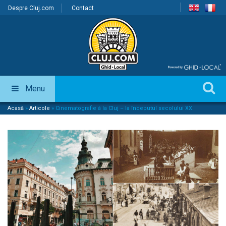
Despre Cluj.com
Contact
Menu
Acasă
»
Articole
»
Cinematografie á la Cluj – la începutul secolului XX